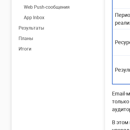
Web Push-сообщения
Пери
App Inbox
реали
Результаты
Планы
Ресур
Итоги
Резул
Email-
только
аудито
В этом