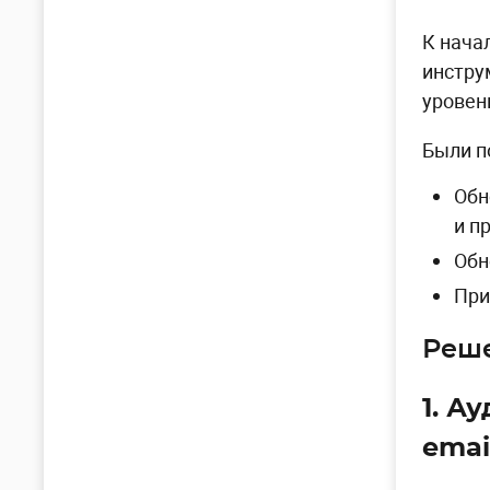
К нача
инстру
уровен
Были п
Обн
и п
Обн
При
Реш
1. А
emai