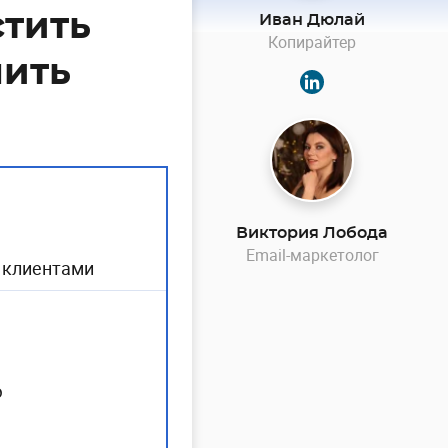
стить
Иван Дюлай
Копирайтер
чить
Виктория Лобода
Email-маркетолог
 клиентами
ю