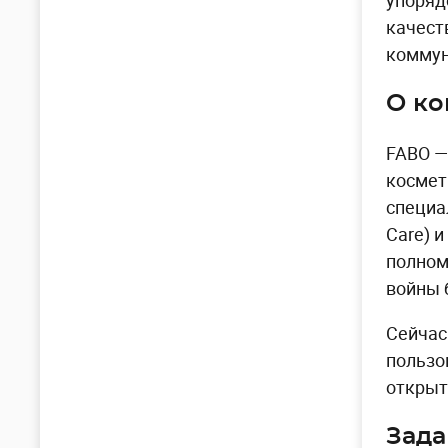
упоряд
качест
коммун
О к
FABO —
космет
специа
Care) 
полном
войны 
Сейчас
пользо
открыт
Зад