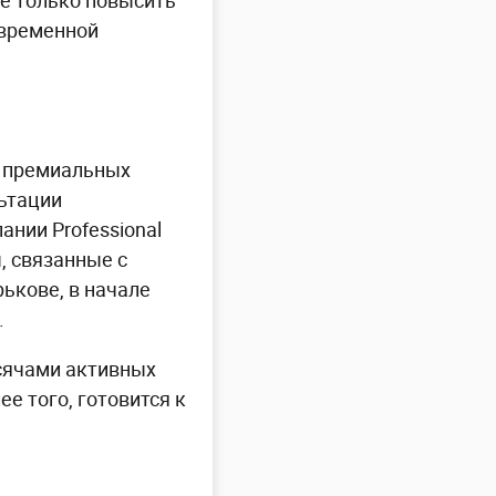
е только повысить
овременной
н премиальных
льтации
ании Professional
, связанные с
ькове, в начале
.
ысячами активных
е того, готовится к