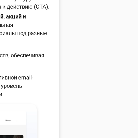
 к действию (CTA).
, акций и
льная
риалы под разные
ств, обеспечивая
ивной email-
 уровень
и.