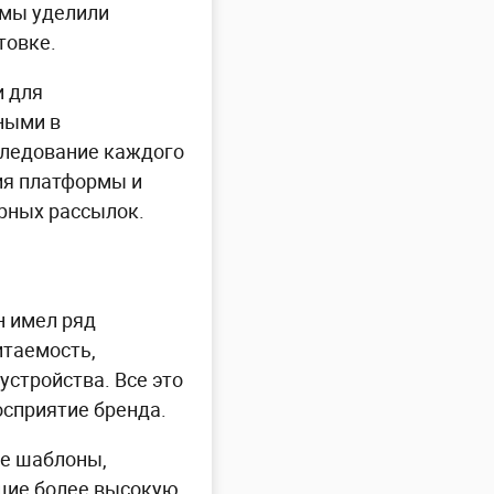
 мы уделили
товке.
и для
ными в
следование каждого
ия платформы и
рных рассылок.
н имел ряд
итаемость,
устройства. Все это
осприятие бренда.
ые шаблоны,
щие более высокую