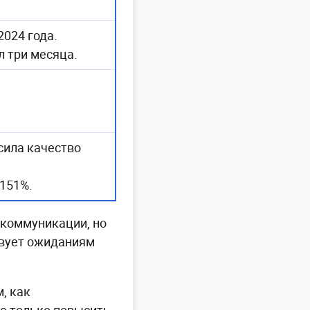
2024 года.
л три месяца.
сила качество
 151%.
 коммуникации, но
ствует ожиданиям
, как