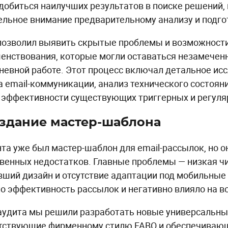
добиться наилучших результатов в поиске решений,
ельное внимание предварительному анализу и подго
позволил выявить скрытые проблемы и возможност
енствования, которые могли оставаться незамечен
невной работе. Этот процесс включал детальное ис
а email-коммуникации, анализ технического состоян
 эффективности существующих триггерных и регуля
оздание мастер-шаблона
нта уже был мастер-шаблон для email-рассылок, но о
венных недостатков. Главные проблемы — низкая ч
вший дизайн и отсутствие адаптации под мобильные 
о эффективность рассылок и негативно влияло на в
аудита мы решили разработать новые универсальн
тствующие фирменному стилю FABO и обеспечиваю