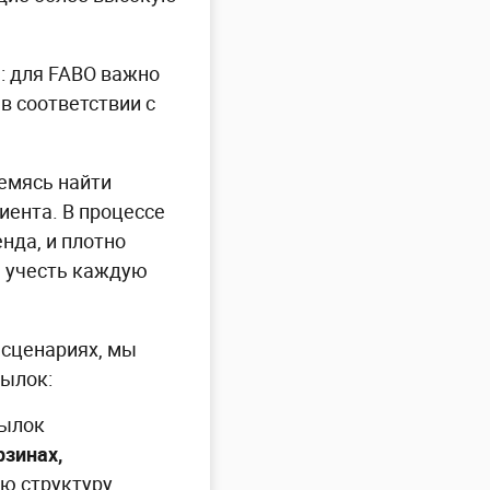
: для FABO важно
в соответствии с
емясь найти
иента. В процессе
нда, и плотно
ы учесть каждую
 сценариях, мы
сылок:
сылок
рзинах,
ю структуру,