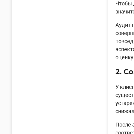
Чтобы 
значит
Аудит 
соверш
повсед
аспект
оценку
2. С
У клие
сущест
устаре
снижал
После 
соотве