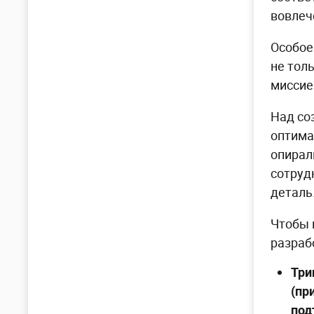
вовлеч
Особое
не тол
миссие
Над со
оптима
опирал
сотруд
деталь
Чтобы 
разраб
Три
(пр
под