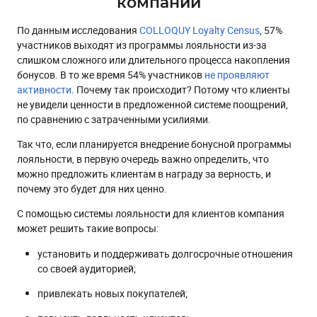
компании
Чего хотят клиенты?
В какой форме должна быть реализована программа
По данным исследования
COLLOQUY Loyalty Census
, 57%
поощрений:
участников выходят из программы лояльности из-за
Как оценивать программы лояльности
слишком сложного или длительного процесса накопления
бонусов. В то же время 54% участников
не проявляют
​​​​​​Хватит думать, пора действовать!
активности
. Почему так происходит? Потому что клиенты
не увидели ценности в предложенной системе поощрений,
по сравнению с затраченными усилиями.
Так что, если планируется внедрение бонусной программы
лояльности, в первую очередь важно определить, что
можно предложить клиентам в награду за верность, и
почему это будет для них ценно.
С помощью системы лояльности для клиентов компания
может решить такие вопросы:
установить и поддерживать долгосрочные отношения
со своей аудиторией;
привлекать новых покупателей;