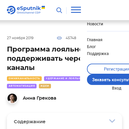
Полезное
Новости
27 ноября 2019
45748
30 мин
5.00
Главная
Блог
Программа лояльности. Как
Поддержка
поддерживать через разные
каналы
Регистраци
Заказать консул
ОМНИКАНАЛЬНОСТЬ
УДЕРЖАНИЕ И ЛОЯЛЬНОСТЬ
АВТОМАТИЗАЦИЯ
ИДЕИ
Вход
Анна Грекова
Содержание