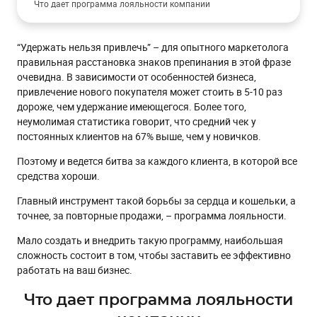
Что дает программа лояльности компании
Что будет с объемом продаж?
“Удержать нельзя привлечь” – для опытного маркетолога
Системы лояльности во всем многообразии
правильная расстановка знаков препинания в этой фразе
Материальные виды программ лояльности
очевидна. В зависимости от особенностей бизнеса,
привлечение нового покупателя может стоить в 5-10 раз
Накопительная бонусная программа лояльности
дороже, чем удержание имеющегося. Более того,
Альтернативный вариант реализации бонусной
неумолимая статистика говорит, что средний чек у
системы для клиентов
постоянных клиентов на 67% выше, чем у новичков.
Скидочная или дисконтная программа
Поэтому и ведется битва за каждого клиента, в которой все
Нематериальные программы лояльности
средства хороши.
Комбинированная программа лояльности
Главный инструмент такой борьбы за сердца и кошельки, а
Партнерские программы
точнее, за повторные продажи, – программа лояльности.
Какие каналы используются для поддержания программы
Мало создать и внедрить такую программу, наибольшая
лояльности
сложность состоит в том, чтобы заставить ее эффективно
Примеры сценариев для поддержания программы
работать на ваш бизнес.
лояльности
Что дает программа лояльности
Скидки или бонусы?