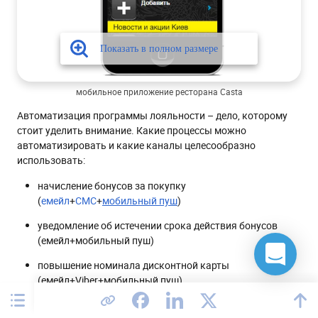
мобильное приложение ресторана Casta
Автоматизация программы лояльности – дело, которому
стоит уделить внимание. Какие процессы можно
автоматизировать и какие каналы целесообразно
использовать:
начисление бонусов за покупку
(
емейл
+
СМС
+
мобильный пуш
)
уведомление об истечении срока действия бонусов
(емейл+мобильный пуш)
повышение номинала дисконтной карты
(емейл+Viber+мобильный пуш)
начисление подарочных баллов или предоставление