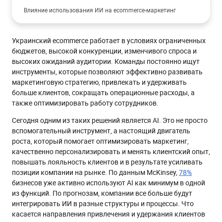
Влияние использования ИИ на ecommerce-маркетинг
Генеративный ИИ: создание контента и автоматизация
Украинский ecommerce работает в условиях ограниченных
Предиктивный ИИ: прогнозирование будущих действий
клиентов и их покупок
бюджетов, высокой конкуренции, изменчивого спроса и
высоких ожиданий аудитории. Команды постоянно ищут
1. Персональные товарные рекомендации: ИИ знает, что
инструменты, которые позволяют эффективно развивать
купят ваши клиенты
маркетинговую стратегию, привлекать и удерживать
Новый уровень персонализации: трансформеры и
больше клиентов, сокращать операционные расходы, а
большие языковые модели (LLM)
также оптимизировать работу сотрудников.
ИИ — как категорийный менеджер для товарных
рекомендаций
Сегодня одним из таких решений является AI. Это не просто
вспомогательный инструмент, а настоящий двигатель
2. Предиктивная сегментация: ИИ знает, кто скоро
совершит покупку
роста, который помогает оптимизировать маркетинг,
качественно персонализировать и менять клиентский опыт,
Агентный AI и как он повлияет на маркетинг
повышать лояльность клиентов и в результате усиливать
Выводы
позиции компании на рынке. По данным McKinsey,
78%
бизнесов уже активно используют AI как минимум в одной
из функций. По прогнозам, компании все больше будут
интегрировать ИИ в разные структуры и процессы. Что
касается направления привлечения и удержания клиентов