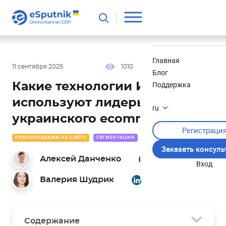
Полезное
Новости
Главная
11 сентября 2025
1010
34 мин
0.00
Блог
Поддержка
Какие технологии ИИ
используют лидеры
ru
украинского ecommerce
Регистраци
РЕКОМЕНДАЦИИ НА САЙТЕ
СЕГМЕНТАЦИЯ
AI
Заказать консул
Алексей Данченко
Вход
Валерия Шудрик
Содержание