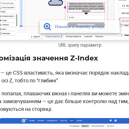
URL query параметр
омізація значення Z-Index
x — це CSS-властивість, яка визначає порядок накла
осі Z, тобто по “глибині”.
у попапах, плаваючих вікнах і панелях ви можете змі
за замовчуванням — це дає більше контролю над тим
овуються на сторінці.