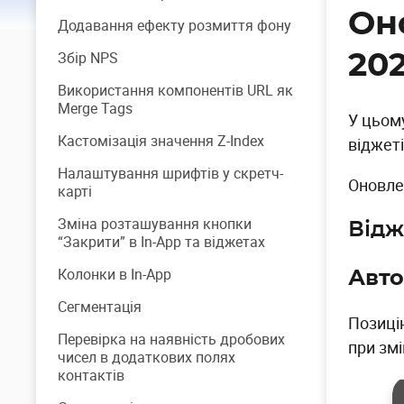
Он
Додавання ефекту розмиття фону
Збір NPS
20
Використання компонентів URL як
Merge Tags
У цьом
Кастомізація значення Z-Index
віджет
Налаштування шрифтів у скретч-
Оновле
карті
Зміна розташування кнопки
Відж
“Закрити” в In-App та віджетах
Колонки в In-App
Авто
Сегментація
Позиці
Перевірка на наявність дробових
при змі
чисел в додаткових полях
контактів