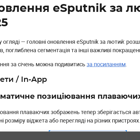
овлення eSputnik за л
25
у огляді — головні оновлення eSputnik за лютий: роз
ів, поглиблена сегментація та інші важливі покращен
ння за січень можна подивитись
за посиланням
.
ети / In-App
матичне позиціювання плаваючи
ювання плаваючих зображень тепер зберігається ав
ні розміру віджета або перегляді на різних пристроях