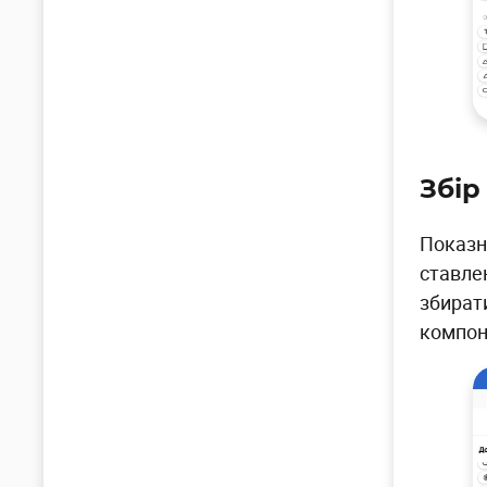
Збір
Показн
ставлен
збират
компон