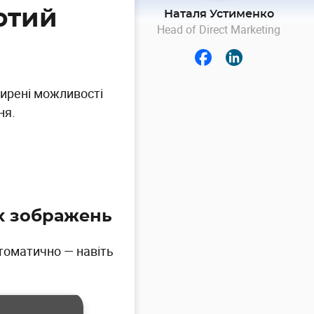
ютий
Наталя Устименко
Head of Direct Marketing
ширені можливості
ня.
х зображень
томатично — навіть
.