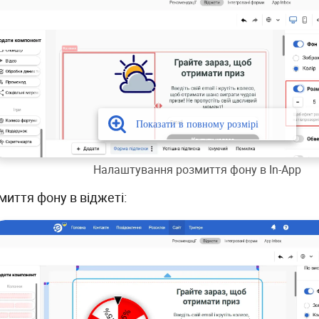
Налаштування розмиття фону в In-App
миття фону в віджеті: