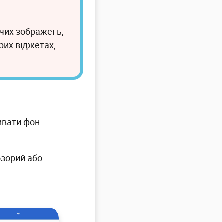
чих зображень,
рих віджетах,
ивати фон
озорий або