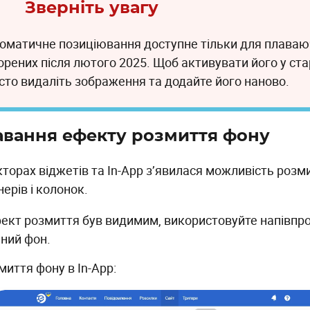
Зверніть увагу
оматичне позиціювання доступне тільки для плаваю
орених після лютого 2025. Щоб активувати його у ста
сто видаліть зображення та додайте його наново.
вання ефекту розмиття фону
кторах віджетів та In-App з’явилася можливість розм
ерів і колонок.
ект розмиття був видимим, використовуйте напівпр
ний фон.
миття фону в In-App: