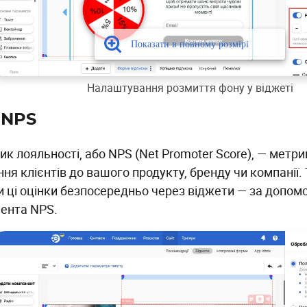
Налаштування розмиття фону у віджеті
 NPS
ик лояльності, або NPS (Net Promoter Score), — метр
ня клієнтів до вашого продукту, бренду чи компанії.
и ці оцінки безпосередньо через віджети — за допом
ента NPS.