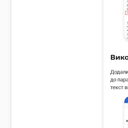
Вико
Додали
до пара
текст в