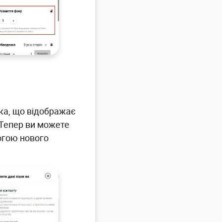
ика, що відображає
 Тепер ви можете
огою нового