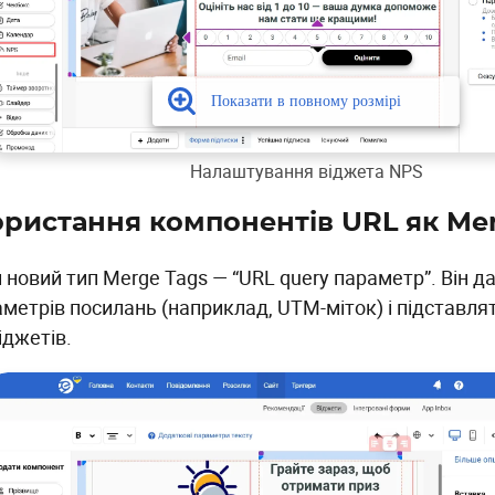
Налаштування віджета NPS
ристання компонентів URL як Me
 новий тип Merge Tags — “URL query параметр”. Він д
метрів посилань (наприклад, UTM-міток) і підставлят
іджетів.