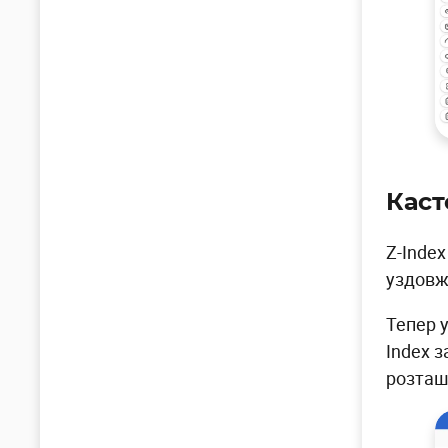
Каст
Z-Inde
уздовж 
Тепер 
Index 
розташ