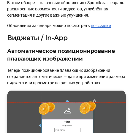
В этом обзоре — ключевые обновления eSputnik за февраль:
Добавление эффекта размытия фона
расширенные возможности виджетов, углублённая
сегментация и другие важные улучшения.
Сбор NPS
Обновления за январь можно посмотреть
по ссылке
.
Использование компонентов URL как Merge Tags
Кастомизация значения Z-Index
Виджеты / In-App
Настройка шрифтов в скретч-карте
Автоматическое позиционирование
Изменение расположения кнопки “Закрыть” в In-App и
виджетах
плавающих изображений
Колонки в In-App
Теперь позиционирование плавающих изображений
сохраняется автоматически — даже при изменении размера
Сегментация
виджета или просмотре на разных устройствах.
Проверка на наличие дробных чисел в полях контактов
Сегментация по группам
Сценарии
Проверка параметров события при запуске сценария
Добавление описания сценария
Другие обновления