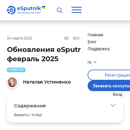
Полезное
Новости
Главная
24 марта 2025
820
9 мин
3.50
Блог
Поддержка
Обновления eSputnik за
февраль 2025
ru
НОВОСТИ
Регистраци
Наталья Устименко
Заказать консул
Вход
Содержание
Виджеты / In-App
Автоматическое позиционирование плавающих
изображений