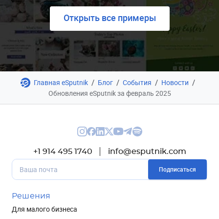
Открыть все примеры
/
/
/
/
Главная eSputnik
Блог
События
Новости
Обновления eSputnik за февраль 2025
+1 914 495 1740
info@esputnik.com
Подписаться
Решения
Для малого бизнеса