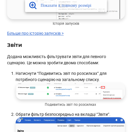
Процесинг для Text Local
Загальні оператори для правил та алгоритмів
Історія запусків
Причини відписки для видалення контактів вручну
Більше про історію запусків >
Нові поля для експорту даних
Сегментація
Звіти
Додана можливість фільтрувати звіти для певного
сценарію. Це можна зробити двома способами:
Натиснути “Подивитись звіт по розсилках” для
потрібного сценарію на загальному списку.
Подивитись звіт по розсилках
Обрати фільтр безпосередньо на вкладці “Звіти”.