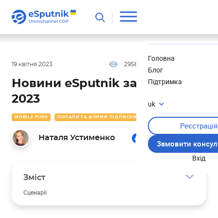
Корисне
Новини
Головна
19 квітня 2023
2958
8 хв
5.00
Блог
Підтримка
Новини eSputnik за березень
2023
uk
MOBILE PUSH
ПОПАПИ ТА ФОРМИ ПІДПИСКИ
НОВИНИ
Реєстрація
Наталя Устименко
Замовити консул
Вхід
Зміст
Сценарії
Деталізація історії запусків сценарію