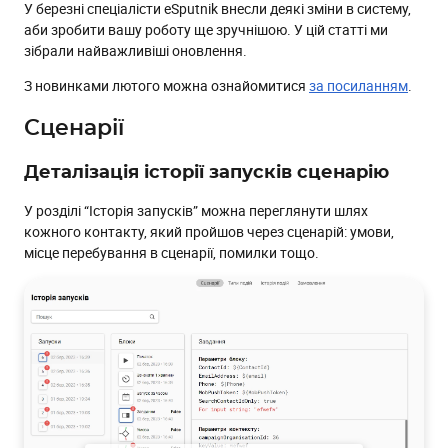
У березні спеціалісти eSputnik внесли деякі зміни в систему,
Звіти
аби зробити вашу роботу ще зручнішою. У цій статті ми
Параметр мобільного застосунку
зібрали найважливіші оновлення.
Мобільні пуші
З новинками лютого можна ознайомитися
за посиланням
.
Відправка тестових повідомлень
Сценарії
Звіти
Динаміка зростання бази
Деталізація історії запусків сценарію
Мова застосунку
У розділі “Історія запусків” можна переглянути шлях
Віджети
кожного контакту, який пройшов через сценарій: умови,
місце перебування в сценарії, помилки тощо.
Зміна типу розміщення
Форма підписки
Що змінилося стилістично
Фільтрація
Експорт статистики
Інші оновлення
UTM для багатомовних повідомлень