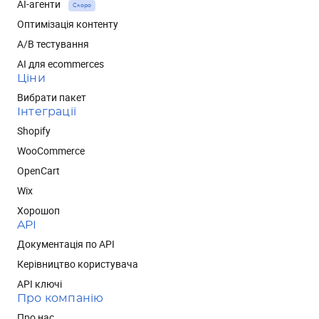
AI-агенти
Скоро
Оптимізація контенту
А/В тестування
AI для ecommerces
Ціни
Вибрати пакет
Інтеграції
Shopify
WooCommerce
OpenCart
Wix
Хорошоп
API
Документація по API
Керівництво користувача
API ключі
Про компанію
Про нас