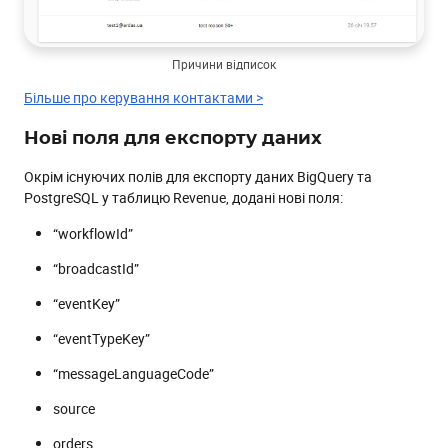
Причини відписок
Більше про керування контактами >
Нові поля для експорту даних
Окрім існуючих полів для експорту даних BigQuery та
PostgreSQL у таблицю Revenue, додані нові поля:
“workflowId”
“broadcastId”
“eventKey”
“eventTypeKey”
“messageLanguageCode”
source
orders