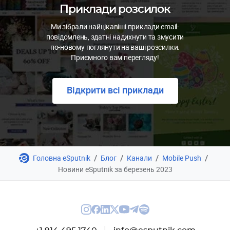
Приклади розсилок
Ми зібрали найцікавіші приклади email-
повідомлень, здатні надихнути та змусити
по-новому поглянути на ваші розсилки.
Приємного вам перегляду!
Відкрити всі приклади
/
/
/
/
Головна eSputnik
Блог
Канали
Mobile Push
Новини eSputnik за березень 2023