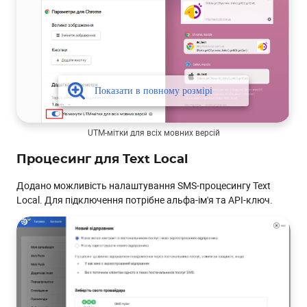
UTM-мітки для всіх мовних версій
Процесинг для Text Local
Додано можливість налаштування SMS-процесингу Text
Local. Для підключення потрібне альфа-ім'я та API-ключ.