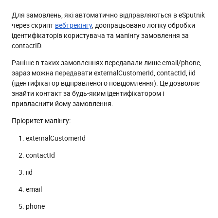
Для замовлень, які автоматично відправляються в eSputnik
через скрипт
вебтрекінгу
, доопрацьовано логіку обробки
ідентифікаторів користувача та мапінгу замовлення за
contactID.
Раніше в таких замовленнях передавали лише email/phone,
зараз можна передавати externalCustomerId, contactId, iid
(ідентифікатор відправленого повідомлення). Це дозволяє
знайти контакт за будь-яким ідентифікатором і
привласнити йому замовлення.
Пріоритет мапінгу:
externalCustomerId
contactId
iid
email
phone