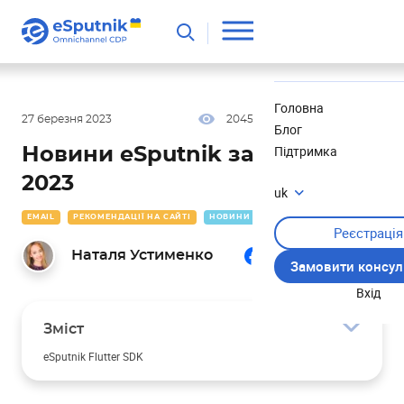
Корисне
Новини
Головна
27 березня 2023
2045
15 хв
5.00
Блог
Підтримка
Новини eSputnik за лютий
2023
uk
EMAIL
РЕКОМЕНДАЦІЇ НА САЙТІ
НОВИНИ
Реєстрація
Наталя Устименко
Замовити консул
Вхід
Зміст
eSputnik Flutter SDK
Вебтрекінг і рекомендації