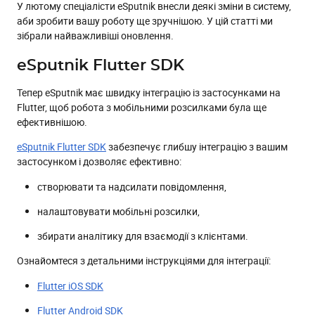
У лютому спеціалісти eSputnik внесли деякі зміни в систему,
Фільтрація рекомендацій
аби зробити вашу роботу ще зручнішою. У цій статті ми
Деталізація помилок під час надсилання рекомендацій
зібрали найважливіші оновлення.
Детальніша ідентифікація користувача за
замовленнями
eSputnik Flutter SDK
Налаштування старту/зупинки сценарію
Тепер eSputnik має швидку інтеграцію із застосунками на
Сценарії
Flutter, щоб робота з мобільними розсилками була ще
ефективнішою.
Назва повідомлення
eSputnik Flutter SDK
забезпечує глибшу інтеграцію з вашим
Інформація про запит
застосунком і дозволяє ефективно:
Блок “Завдання”
створювати та надсилати повідомлення,
Звіти
налаштовувати мобільні розсилки,
Замовлення
збирати аналітику для взаємодії з клієнтами.
Звіти за розсилками
Кількість промокодів
Ознайомтеся з детальними інструкціями для інтеграції:
Віджети
Flutter iOS SDK
Додаткова дія по кліку
Flutter Android SDK