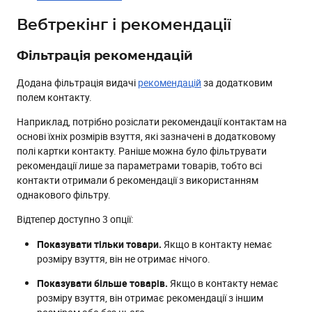
Плаваюче зображення
Вебтрекінг і рекомендації
Налаштування тексту
Інформери та віджети обмеження віку
Фільтрація рекомендацій
Висота компонентів
Додана фільтрація видачі
рекомендацій
за додатковим
Перемикання між компонентами
полем контакту.
Умови показу
Наприклад, потрібно розіслати рекомендації контактам на
основі їхніх розмірів взуття, які зазначені в додатковому
Редагування помилок
полі картки контакту. Раніше можна було фільтрувати
Статуси планування публікацій
рекомендації лише за параметрами товарів, тобто всі
контакти отримали б рекомендації з використанням
Компонент відео
однакового фільтру.
Статистика за промокодом
Відтепер доступно 3 опції:
Інші оновлення
Показувати тільки товари.
Якщо в контакту немає
Зображення для мобільних пушів
розміру взуття, він не отримає нічого.
Багатомовність для Custom data
Показувати більше товарів.
Якщо в контакту немає
Експорт у BigQuery
розміру взуття, він отримає рекомендації з іншим
Керування контактами