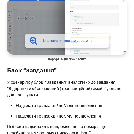
Інформація про запит
Блок “Завдання”
У сценаріях у блоці “Завдання” аналогічно до завдання
“Відправити обовʼязковий (транзакційний) емейл” додано
два нові пункти:
Надіслати транзакційне Viber-повідомлення
Надіслати транзакційне SMS-повідомлення
Ці блоки надсилають повідомлення на номери, що
перебувають у чорному списку організації.