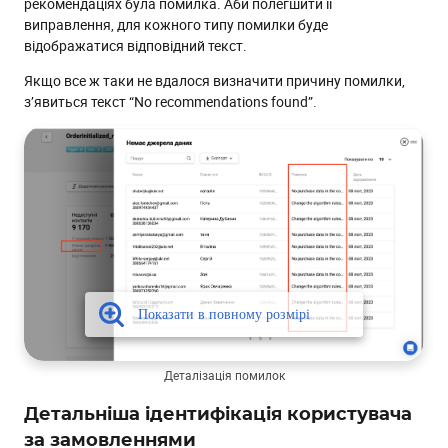
рекомендаціях була помилка. Аби полегшити її
виправлення, для кожного типу помилки буде
відображатися відповідний текст.
Якщо все ж таки не вдалося визначити причину помилки,
з’явиться текст “No recommendations found”.
Деталізація помилок
Детальніша ідентифікація користувача
за замовленнями