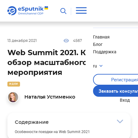
Полезное
Новости
Главная
13 декабря 2021
4567
22 мин
5.00
Блог
Поддержка
Web Summit 2021. Краткий
обзор масштабного
ru
мероприятия
Регистраци
ИДЕИ
Заказать консул
Наталья Устименко
Вход
Содержание
Особенности поездки на Web Summit 2021