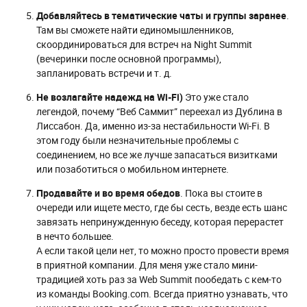
Добавляйтесь в тематические чаты и группы заранее
.
Там вы сможете найти единомышленников,
скоординироваться для встреч на Night Summit
(вечеринки после основной программы),
запланировать встречи и т. д.
Не возлагайте надежд на Wi-Fi)
Это уже стало
легендой, почему “Веб Саммит” переехал из Дублина в
Лиссабон. Да, именно из-за нестабильности Wi-Fi. В
этом году были незначительные проблемы с
соединением, но все же лучше запасаться визитками
или позаботиться о мобильном интернете.
Продавайте и во время обедов
. Пока вы стоите в
очереди или ищете место, где бы сесть, везде есть шанс
завязать непринужденную беседу, которая перерастет
в нечто большее.
А если такой цели нет, то можно просто провести время
в приятной компании. Для меня уже стало мини-
традицией хоть раз за Web Summit пообедать с кем-то
из команды Booking.com. Всегда приятно узнавать, что