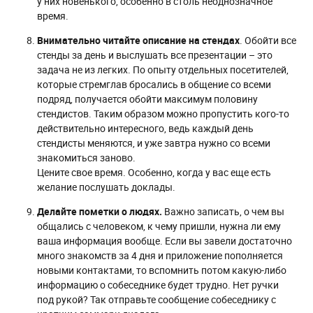
у них новенького, особенно в столь неоднозначное
время.
Внимательно читайте описание на стендах
. Обойти все
стенды за день и выслушать все презентации – это
задача не из легких. По опыту отдельных посетителей,
которые стремглав бросались в общение со всеми
подряд, получается обойти максимум половину
стендистов. Таким образом можно пропустить кого-то
действительно интересного, ведь каждый день
стендисты меняются, и уже завтра нужно со всеми
знакомиться заново.
Цените свое время. Особенно, когда у вас еще есть
желание послушать доклады.
Делайте пометки о людях.
Важно записать, о чем вы
общались с человеком, к чему пришли, нужна ли ему
ваша информация вообще. Если вы завели достаточно
много знакомств за 4 дня и приложение пополняется
новыми контактами, то вспомнить потом какую-либо
информацию о собеседнике будет трудно. Нет ручки
под рукой? Так отправьте сообщение собеседнику с