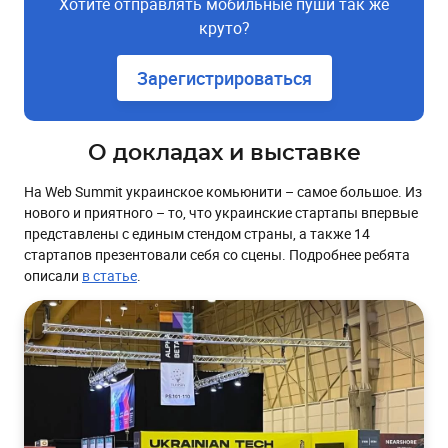
Хотите отправлять мобильные пуши так же
круто?
Зарегистрироваться
О докладах и выставке
На Web Summit украинское комьюнити – самое большое. Из
нового и приятного – то, что украинские стартапы впервые
представлены с единым стендом страны, а также 14
стартапов презентовали себя со сцены. Подробнее ребята
описали
в статье
.