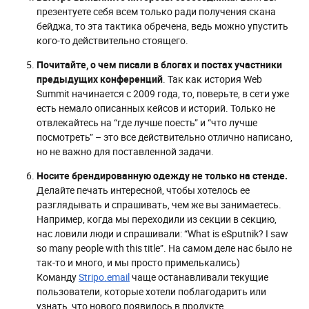
презентуете себя всем только ради получения скана
бейджа, то эта тактика обречена, ведь можно упустить
кого-то действительно стоящего.
Почитайте, о чем писали в блогах и постах участники
предыдущих конференций
. Так как история Web
Summit начинается с 2009 года, то, поверьте, в сети уже
есть немало описанных кейсов и историй. Только не
отвлекайтесь на “где лучше поесть” и “что лучше
посмотреть” – это все действительно отлично написано,
но не важно для поставленной задачи.
Носите брендированную одежду не только на стенде.
Делайте печать интересной, чтобы хотелось ее
разглядывать и спрашивать, чем же вы занимаетесь.
Например, когда мы переходили из секции в секцию,
нас ловили люди и спрашивали: “What is eSputnik? I saw
so many people with this title”. На самом деле нас было не
так-то и много, и мы просто примелькались)
Команду
Stripo.email
чаще останавливали текущие
пользователи, которые хотели поблагодарить или
узнать, что нового появилось в продукте.