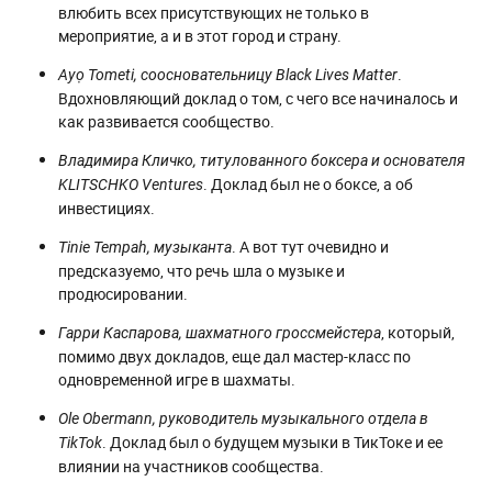
влюбить всех присутствующих не только в
мероприятие, а и в этот город и страну.
.
Ayọ Tometi, соосновательницу Black Lives Matter
Вдохновляющий доклад о том, с чего все начиналось и
как развивается сообщество.
Владимира Кличко, титулованного боксера и основателя
. Доклад был не о боксе, а об
KLITSCHKO Ventures
инвестициях.
. А вот тут очевидно и
Tinie Tempah, музыканта
предсказуемо, что речь шла о музыке и
продюсировании.
, который,
Гарри Каспарова, шахматного гроссмейстера
помимо двух докладов, еще дал мастер-класс по
одновременной игре в шахматы.
Ole Obermann, руководитель музыкального отдела в
. Доклад был о будущем музыки в ТикТоке и ее
TikTok
влиянии на участников сообщества.