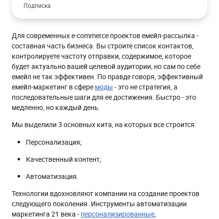
Подписка
Приветственная серия
Для современных e-commerce проектов емейл-рассылка -
Действия на сайте
составная часть бизнеса. Вы строите список контактов,
После продажи
контролируете частоту отправки, содержимое, которое
будет актуально вашей целевой аудитории, но сам по себе
Дополнительные продажи
емейл не так эффективен. По правде говоря, эффективный
Реактивация
емейл-маркетинг в сфере
моды
- это не стратегия, а
последовательные шаги для ее достижения. Быстро - это
Отписка
медленно, но каждый день.
Регулярная коммуникация
Мы выделили 3 основных кита, на которых все строится:
Заключение
Персонализация;
Качественный контент;
Автоматизация.
Технологии вдохновляют компании на создание проектов
следующего поколения. Инструменты автоматизации
маркетинга 21 века -
персонализированные
,