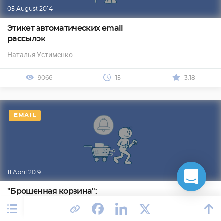
05 August 2014
Этикет автоматических email
рассылок
Наталья Устименко
9066
15
3.18
EMAIL
11 April 2019
"Брошенная корзина":
увеличение переходов на 16%
Даша Зенченко