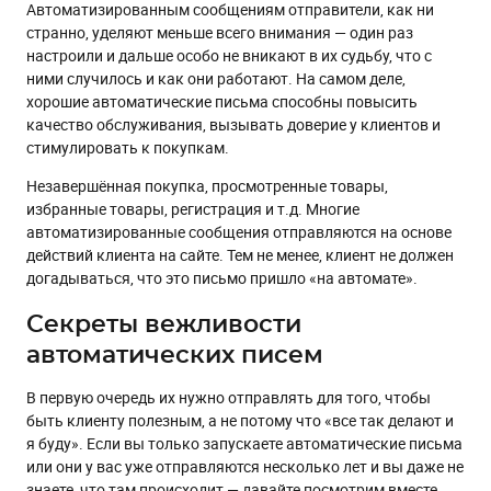
Автоматизированным сообщениям отправители, как ни
Пишите лично, насколько это возможно
странно, уделяют меньше всего внимания — один раз
Учитывайте действия клиента
настроили и дальше особо не вникают в их судьбу, что с
ними случилось и как они работают. На самом деле,
Следите за частотой писем
хорошие автоматические письма способны повысить
Помните о времени
качество обслуживания, вызывать доверие у клиентов и
стимулировать к покупкам.
Говорите, а не продавайте
Помните о разных устройствах
Незавершённая покупка, просмотренные товары,
избранные товары, регистрация и т.д. Многие
Периодически меняйте письма
автоматизированные сообщения отправляются на основе
Когда иностранные практики не работают:
действий клиента на сайте. Тем не менее, клиент не должен
догадываться, что это письмо пришло «на автомате».
Будьте оригинальными!
Секреты вежливости
автоматических писем
В первую очередь их нужно отправлять для того, чтобы
быть клиенту полезным, а не потому что «все так делают и
я буду». Если вы только запускаете автоматические письма
или они у вас уже отправляются несколько лет и вы даже не
знаете, что там происходит — давайте посмотрим вместе,