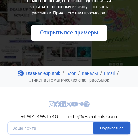
email-сообщений, способные вдохновить и
заставить по-новому взглянуть на ваши
рассылки. Приятного вам просмотра!
Открыть все примеры
/
/
/
/
Главная eSputnik
Блог
Каналы
Email
Этикет автоматических email рассылок
+1 914 495 1740
info@esputnik.com
Подписаться