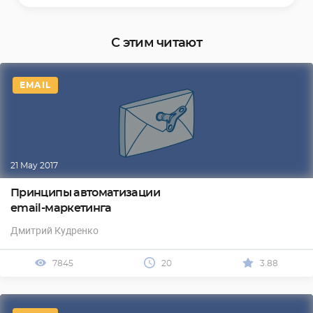
С этим читают
EMAIL
21 May 2017
Принципы автоматизации
email-маркетинга
Дмитрий Кудренко
7845
20
3.88