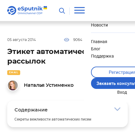
Полезное
Новости
05 августа 2014
9064
15 мин
3.18
Главная
Блог
Этикет автоматических email
Поддержка
рассылок
Регистраци
EMAIL
Заказать консул
Наталья Устименко
Вход
Содержание
Секреты вежливости автоматических писем
Не будьте роботом