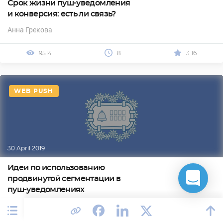
Срок жизни пуш-уведомления
и конверсия: есть ли связь?
Анна Грекова
9514
8
3.16
WEB PUSH
30 April 2019
Идеи по использованию
продвинутой сегментации в
пуш-уведомлениях
Даша Зенченко