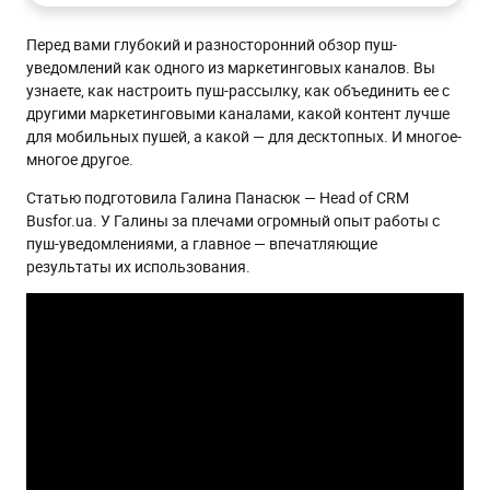
Создание проекта в Firebase
Перед вами глубокий и разносторонний обзор пуш-
Идентификация контактов
уведомлений как одного из маркетинговых каналов. Вы
узнаете, как настроить пуш-рассылку, как объединить ее с
Выбор сервиса
другими маркетинговыми каналами, какой контент лучше
Виды подписки
для мобильных пушей, а какой — для десктопных. И многое-
многое другое.
Данные для первичной сегментации
Статью подготовила Галина Панасюк — Head of CRM
Автоматизация, разработка гипотез и роль канала в общей
структуре трафика
Busfor.ua. У Галины за плечами огромный опыт работы с
пуш-уведомлениями, а главное — впечатляющие
Автоматизация
результаты их использования.
Триггерные пуши, плюсы
Welcome-серия, плюсы:
Retention-серия, плюсы:
Построение гипотез
Разное поведение с разных устройств
Разное поведение с разными посадочными
страницами