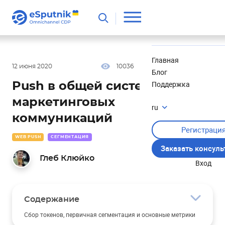
Полезное
Новости
Главная
12 июня 2020
10036
23 мин
5.00
Блог
Поддержка
Push в общей системе
маркетинговых
ru
коммуникаций
Регистраци
WEB PUSH
СЕГМЕНТАЦИЯ
Заказать консул
Глеб Клюйко
Вход
Содержание
Сбор токенов, первичная сегментация и основные метрики
для базы