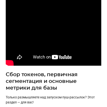
Влияние дополнительных элементов
Время отправки и время жизни сообщения
Влияние предложения
Задачи канала
1) Быстрый трафик на посадочную
2) Продвижение новых страниц
3) Источник бесплатных установок приложения
Актуализация состояния базы и оптимизация всех этапов
воронки
Коротко о главном
Сбор токенов, первичная
сегментация и основные
метрики для базы
Только размышляете над запуском пуш-рассылок? Этот
раздел — для вас!