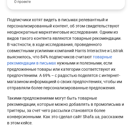
О проекте
Задачи
Подписчики хотят видеть в письмах релевантный и
Решение
персонализированный контент, об этом свидетельствуют
Механика внедрения
неоднократные маркетинговые исследования. Одним из
видов такого контента являются товарные рекомендации.
Брошенная корзина
В частности, в ходе исследования, проведенного
Брошенный просмотр
совместными усилиями компаний Harris Interactive и Listrak
выяснилось, что 84% подписчиков считают
Реактивация
товарные
рекомендации в письмах
нужными и полезными, если
Вам может понравиться
предложенные товары или категории соответствуют их
Снижение цены на просмотренные товары
предпочтениям. А 69% – с радостью поделятся с интернет-
магазином информацией о своих предпочтениях, чтобы им
Результаты
отправляли более персонализированные предложения.
Увеличение конверсии триггера “Брошенная корзина”
Такими предложениями могут быть товарные
Рост конверсии триггера “Брошенный просмотр”
рекомендации, которые можно добавлять в промописьма и
триггеры, за счет чего рассылки становятся более
Конверсия реактивационных писем и дополнительных
триггеров с рекомендациями
конверсионными. Как это сделал сайт Shafa.ua, расскажем
в этом кейсе.
Планы на будущее