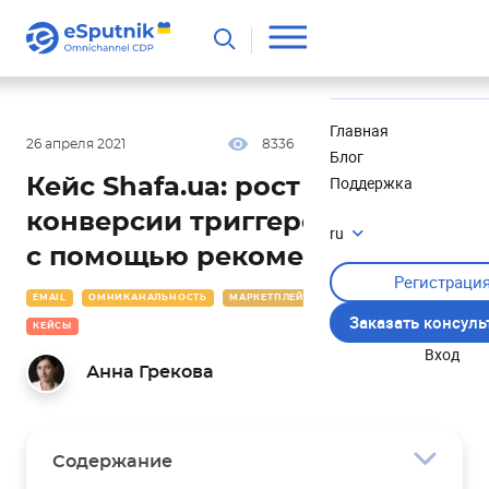
Полезное
Новости
Главная
26 апреля 2021
8336
17 мин
4.50
Блог
Поддержка
Кейс Shafa.ua: рост
конверсии триггеров до 233%
ru
с помощью рекомендаций
Регистраци
EMAIL
ОМНИКАНАЛЬНОСТЬ
МАРКЕТПЛЕЙСЫ
СЕГМЕНТАЦИЯ
Заказать консул
КЕЙСЫ
Вход
Анна Грекова
Содержание