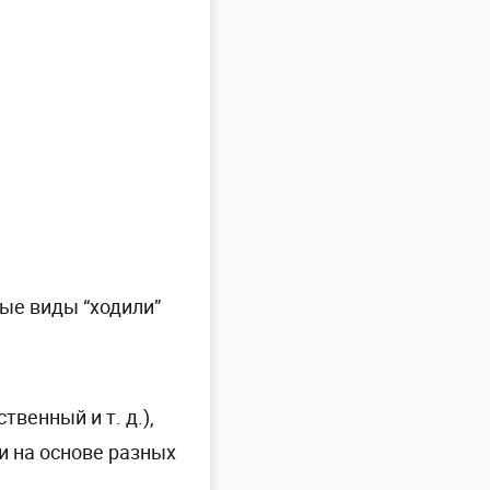
ные виды “ходили”
венный и т. д.),
и на основе разных