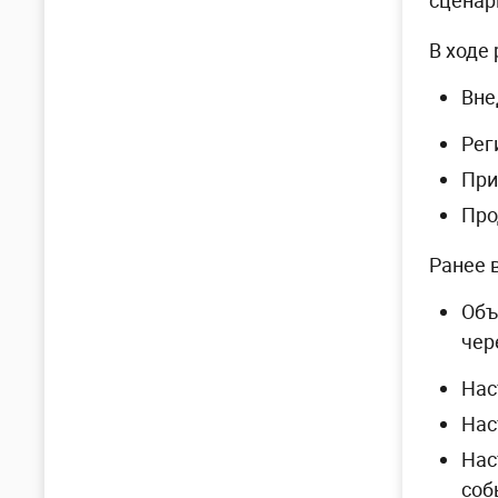
сценар
В ходе
Вне
Рег
При
Про
Ранее 
Объ
чер
Нас
Нас
Нас
соб