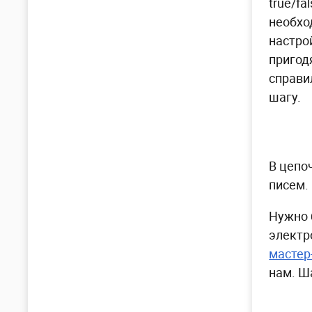
true/fa
необхо
настро
пригод
справи
шагу.
В цепо
писем.
Нужно 
электр
мастер
нам. Ш