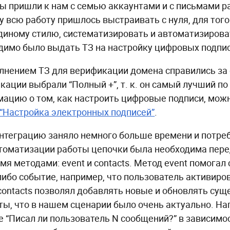
ы пришли к нам с семью аккаунтами и с письмами ра
у всю работу пришлось выстраивать с нуля, для тог
единому стилю, систематизировать и автоматизиров
димо было выдать ТЗ на настройку цифровых подпис
лнением ТЗ для верификации домена справились за 
кации выбрали “Полный +”, т. к. он самый лучший по
ацию о том, как настроить цифровые подписи, можно
“Настройка электронных подписей”
.
интеграцию заняло немного больше времени и потре
томатизации работы цепочки была необходима пере
умя методами: event и contacts. Метод event помогал
либо событие, например, что пользователь активиров
contacts позволял добавлять новые и обновлять су
ты, что в нашем сценарии было очень актуально. На
е “Писал ли пользователь N сообщений?” в зависимо