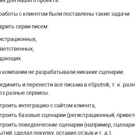
ия для нашего проекта.
 работы с клиентом были поставлены такие задачи:
дрить серии писем:
истрационных,
ветственных,
дающих.
в компании не разрабатывали никакие сценарии.
единить и перенести все письма в eSputnik, т. к. раз
ез разные сервисы:
троить интеграцию с сайтом клиента,
троить базовые сценарии (регистрационный, приветст
троить поведенческие сценарии (например, сценари
ытий: сделал покупку, оставил отзыв и т. д.).