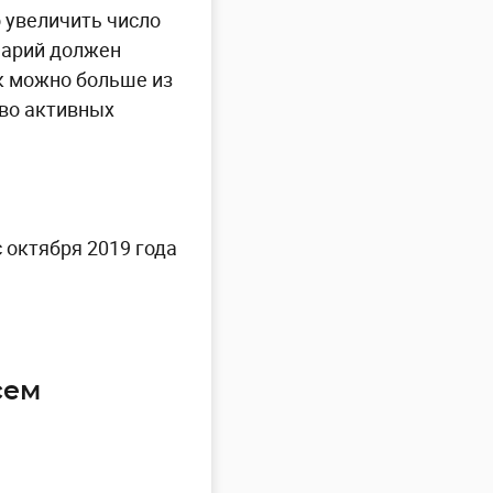
 увеличить число
нарий должен
ак можно больше из
тво активных
 октября 2019 года
сем