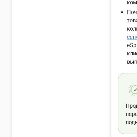
ком
Поч
тов
кол
сег
eSp
кли
вып
Про
пер
под