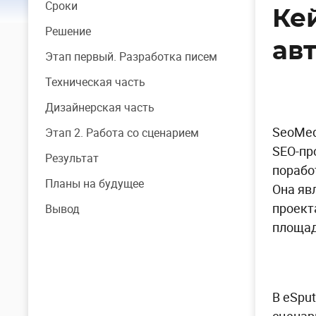
Сроки
Ке
Решение
ав
Этап первый. Разработка писем
Техническая часть
Дизайнерская часть
SeoMed
Этап 2. Работа со сценарием
SEO-пр
Результат
порабо
Планы на будущее
Она яв
проект
Вывод
площад
В eSpu