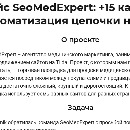
йс SeoMedExpert: +15 к
томатизация цепочки н
О проекте
Expert – агентство медицинского маркетинга, зани
одвижением сайтов на Tilda. Проект, с которым нам
тать, – торговая площадка для продажи медицинско
ляется посредником между покупателями и продавц
а достаточно сложный, крупный и дорогостоящий. К 
ка использует семь разных сайтов для разных стран
Задача
tnik обратилась команда SeoMedExpert с просьбой п