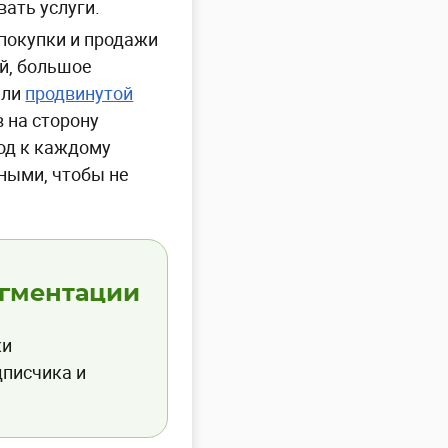
ать услуги.
покупки и продажи
й, большое
или
продвинутой
 на сторону
ход к каждому
ными, чтобы не
егментации
ки
дписчика и