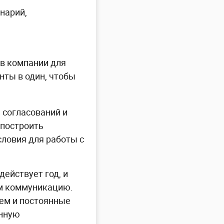
нарий,
ов компании для
нты в один, чтобы
 согласований и
 построить
словия для работы с
действует год, и
им коммуникацию.
сем и постоянные
анную