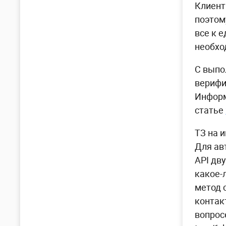
Клиент
поэтом
все к 
необхо
С выпо
верифи
Информ
статье
ТЗ на 
Для ав
API дв
какое-
метод 
контак
вопрос