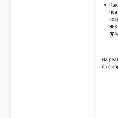
Как
пов
соз
них
про
На реа
до фев