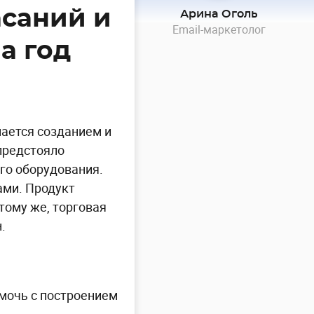
асаний и
Арина Оголь
Email-маркетолог
а год
мается созданием и
 предстояло
го оборудования.
ами. Продукт
тому же, торговая
.
омочь с построением