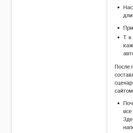
Нас
дли
При
Т. 
каж
авт
После 
состав
сценар
сайтом
Поч
все
Зде
нап