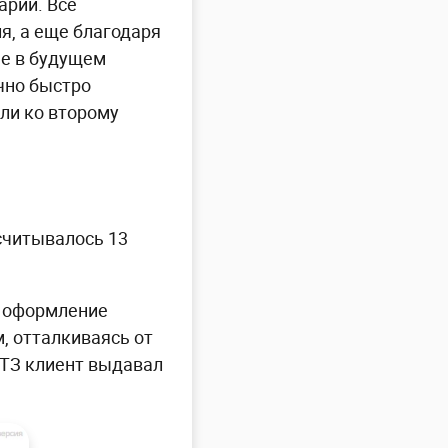
арии. Все
я, а еще благодаря
ые в будущем
чно быстро
или ко второму
считывалось 13
и оформление
, отталкиваясь от
е ТЗ клиент выдавал