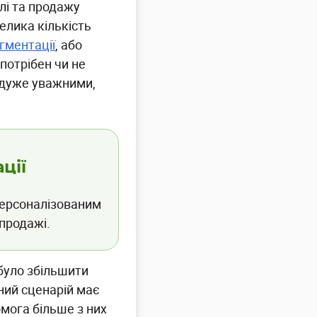
лі та продажу
елика кількість
гментації
, або
потрібен чи не
и дуже уважними,
ції
персоналізованим
продажі.
було збільшити
чний сценарій має
омога більше з них