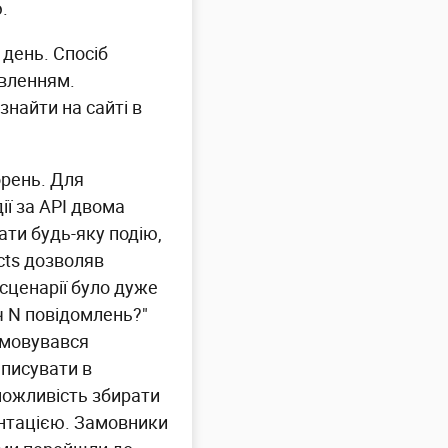
.
 день. Спосіб
авленням.
знайти на сайті в
орень. Для
ії за API двома
ати будь-яку подію,
cts дозволяв
сценарії було дуже
ч N повідомлень?"
ямовувався
аписувати в
можливість збирати
ментацією. Замовники