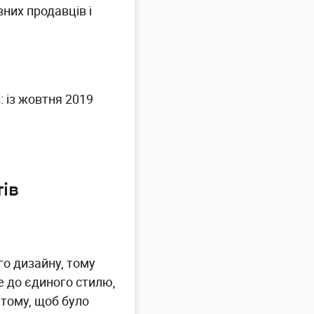
вних продавців і
: із жовтня 2019
ів
го дизайну, тому
е до єдиного стилю,
тому, щоб було