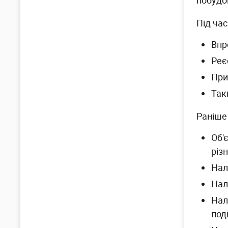
побудо
Під час
Впр
Реє
При
Так
Раніше 
Об'
різн
Нал
Нал
Нал
поді