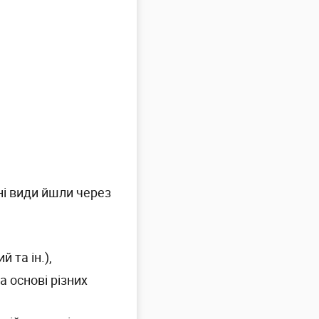
зні види йшли через
 та ін.),
а основі різних