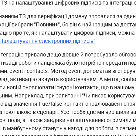
 ТЗ на налаштування цифрових підписів та інтеграцію
онанням ТЗ для верифікації домену впоралися за один
кації вибрали "Повний+", бо він є найкращим за дост
цію про те, як налаштувати цифрові підписи, можна 
"Налаштування електронних підписів"
.
інтеграцію тривало дещо довше й потребувало обгов
тизації роботи ланцюжка було потрібно передати под
и: event і contacts. Метод event допомагав згенерув
лад активацію акаунта користувачем. А метод conta
ти нові й оновлювати існуючі контакти, що в нашому 
ьним. Наприклад, при запитанні "Чи писав користува
о від значення true/false контакт оновлювався і спр
дною гілкою в сценарії. Усе необхідне ми вирішили з
ові поля, а також завдяки налаштуванню отримали 
кі в майбутньому стануть у нагоді для роботи із сег