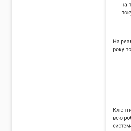
на 
пок
На реал
року п
Клієнти
всю ро
систем