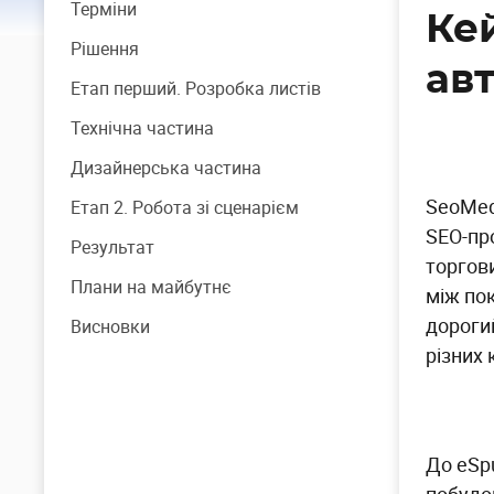
Терміни
Кей
Рішення
ав
Етап перший. Розробка листів
Технічна частина
Дизайнерська частина
SeoMed
Етап 2. Робота зі сценарієм
SEO-пр
Результат
торгов
Плани на майбутнє
між по
дороги
Висновки
різних 
До eSp