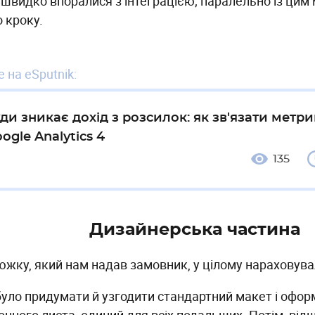
 швидко впоралися з інтеграцією; паралельно із цим
 кроку.
 на eSputnik:
ди зникає дохід з розсилок: як зв'язати метри
ogle Analytics 4
135
Дизайнерська частина
южку, який нам надав замовник, у цілому нараховувал
було придумати й узгодити стандартний макет і офо