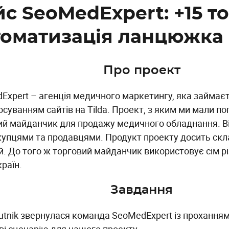
с SeoMedExpert: +15 т
томатизація ланцюжка 
Про проект
Expert – агенція медичного маркетингу, яка займаєт
осуванням сайтів на Tilda. Проект, з яким ми мали п
ий майданчик для продажу медичного обладнання. В
купцями та продавцями. Продукт проекту досить скла
й. До того ж торговий майданчик використовує сім рі
країн.
Завдання
utnik звернулася команда SeoMedExpert із прохання