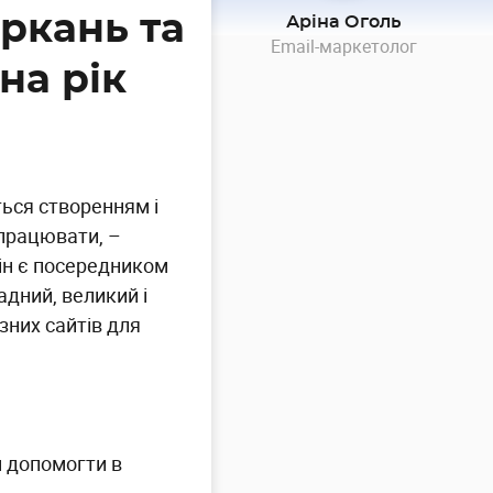
оркань та
Аріна Оголь
Email-маркетолог
на рік
ься створенням і
опрацювати, –
ін є посередником
дний, великий і
зних сайтів для
м допомогти в