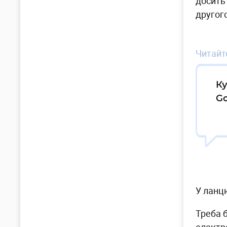
досить
другого
Читайте
Ку
Go
У ланц
Треба 