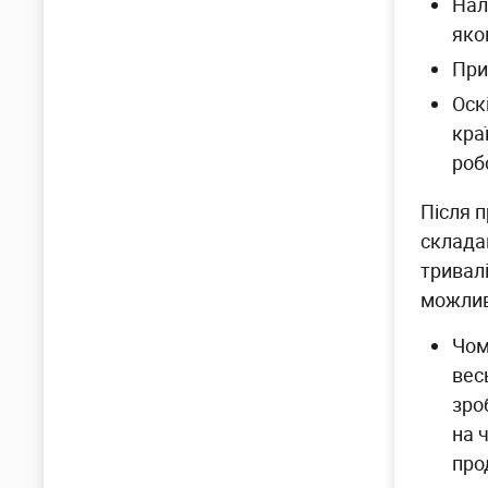
Нал
яко
При
Оск
кра
роб
Після п
склада
тривалі
можлив
Чом
вес
зро
на 
про