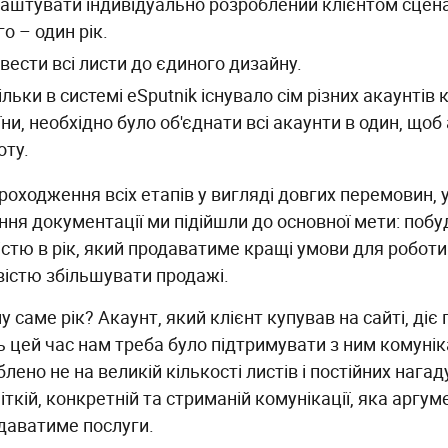
аштувати індивідуально розроблений клієнтом сцена
го – один рік.
вести всі листи до єдиного дизайну.
ільки в системі eSputnik існувало сім різних акаунтів 
їни, необхідно було об'єднати всі акаунти в один, що
оту.
роходження всіх етапів у вигляді довгих перемовин, 
ння документації ми підійшли до основної мети: побу
стю в рік, який продаватиме кращі умови для роботи з 
істю збільшувати продажі.
у саме рік? Акаунт, який клієнт купував на сайті, діє 
ь цей час нам треба було підтримувати з ним комуні
блено не на великій кількості листів і постійних нагад
чіткій, конкретній та стриманій комунікації, яка аргу
даватиме послуги.