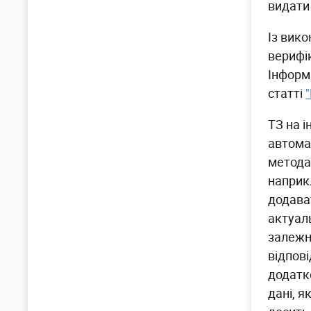
видати
Із вик
верифі
Інформа
статті
ТЗ на 
автома
методам
наприк
додава
актуал
залежн
відпові
додатк
дані, я