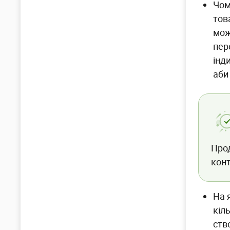
Чом
тов
мож
пер
інд
аби
Про
конт
На 
кіл
ств