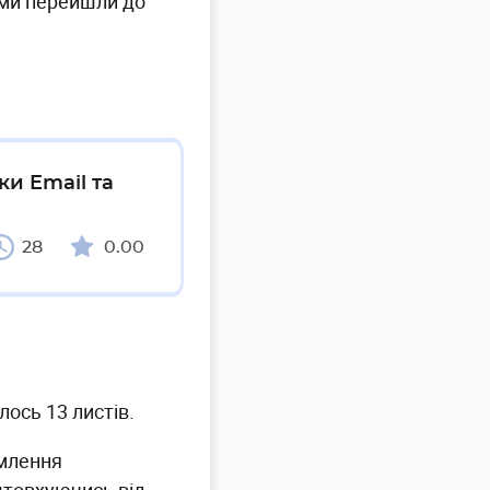
 ми перейшли до
ки Email та
28
0.00
ось 13 листів.
рмлення