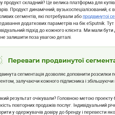
у продукт складний? Це велика платформа для купів
арів. Продукт динамічний, вузькоспеціалізований, є в
ливих сегментів, які потребували або
продвинутої се
едавання додаткових параметрів на бік eSputnik. Тут 
ивідуальний підхід до кожного клієнта. Ми мали бут
 не залишити поза увагою деталі.
Переваги продвинутої сегмента
двинута сегментація дозволяє доповнити розсилки 
ентом, залучаючи кожного підписника і збільшуючи 
який результат очікували? Головною метою проекту 
ькість повторних продажів послуг. Індивідуальний рі
орити у одержувачів довіру до бренду і перевести як