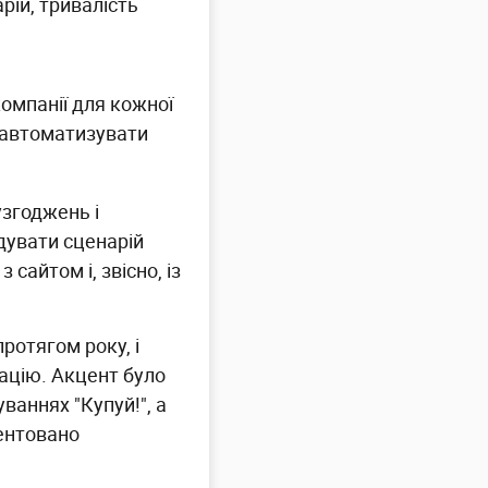
рій, тривалість
компанії для кожної
б автоматизувати
узгоджень і
дувати сценарій
сайтом і, звісно, із
протягом року, і
кацію. Акцент було
уваннях "Купуй!", а
ментовано