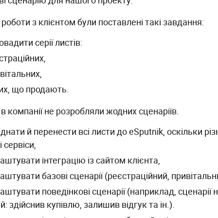
ві сценарію для нашого проекту.
 роботи з клієнтом були поставлені такі завдання:
овадити серії листів:
страційних,
вітальних,
их, що продають.
в компанії не розробляли жодних сценаріїв.
єднати й перенести всі листи до eSputnik, оскільки рі
і сервіси,
аштувати інтеграцію із сайтом клієнта,
аштувати базові сценарії (реєстраційний, привітальний
аштувати поведінкові сценарії (наприклад, сценарії н
й: здійснив купівлю, залишив відгук та ін.).