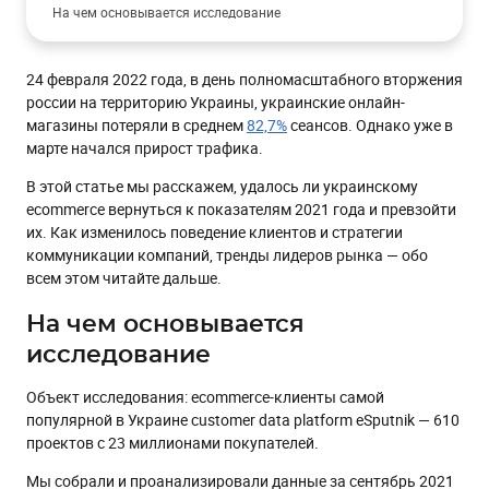
На чем основывается исследование
Динамика восстановления онлайн-торговли в Украине
24 февраля 2022 года, в день полномасштабного вторжения
Сколько можно заработать с помощью CDP:
использование разных direct-каналов
россии на территорию Украины, украинские онлайн-
магазины потеряли в среднем
82,7%
сеансов. Однако уже в
В каких каналах компании отправляют сообщения
марте начался прирост трафика.
Email
В этой статье мы расскажем, удалось ли украинскому
SMS и Viber
ecommerce вернуться к показателям 2021 года и превзойти
их. Как изменилось поведение клиентов и стратегии
Mobile push
коммуникации компаний, тренды лидеров рынка — обо
Web push
всем этом читайте дальше.
Объем трафика из разных CDP-каналов
На чем основывается
Сравнение показателей в разных индустриях
исследование
Как часто отправлять сообщения
Объект исследования: ecommerce-клиенты самой
Массовые и триггерные рассылки: переходы на сайт и CTR
популярной в Украине customer data platform eSputnik — 610
Как попасть в сегмент лидеров: тренды
проектов с 23 миллионами покупателей.
Персонализация
Мы собрали и проанализировали данные за сентябрь 2021