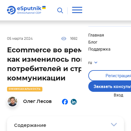
Полезное
Новости
Главная
05 марта 2024
1692
23 мин
0.00
Блог
Поддержка
Ecommerce во время войны:
как изменилось поведение
ru
потребителей и стратегии
Регистраци
коммуникации
Заказать консул
ОМНИКАНАЛЬНОСТЬ
Вход
Олег Лесов
Содержание