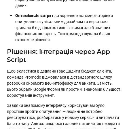
даних.
Оптимізація витрат:
створення кастомної сторінки
опитування з унікальним дизайном та версткою
тривало б від кількох тижнів і вимагало б значних
фінансових вкладень. Тож команда шукала більш
економне рішення.
Рішення: інтеграція через App
Script
Щоб вкластися в дедлайн і заощадити бюджет клієнта,
команда Promodo відмовилася від стандартного шляху
розробки окремого веб-інтерфейсу для анкети. Замість
цього обрали Google Форми як простий, знайомий більшості
користувачів інструмент.
Завдяки знайомому інтерфейсу користувачам було
простіше пройти опитування — людині не потрібно
реєструватись, розбиратись у новому сервісі чи витрачати
багато часу. Але залишалося головне питання: як передати