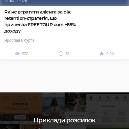
25 June 2026
Як не втратити клієнта за рік:
retention-стратегія, що
принесла FREETOUR.com +85%
доходу
Ярослава Курта
538
12
5.00
Приклади розсилок