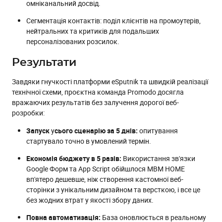
омніканальний досвід.
Сегментація контактів: поділ клієнтів на промоутерів,
нейтральних та критиків для подальших
персоналізованих розсилок.
Результати
Завдяки гнучкості платформи eSputnik та швидкій реалізації
технічної схеми, проєктна команда Promodo досягла
вражаючих результатів без залучення дорогої веб-
розробки:
Запуск
у
сього сценарію за 5 днів:
опитування
стартувало точно в умовлений термін.
Економія бюджету в 5 разів:
Використання зв'язки
Google Форм та App Script обійшлося MBM HOME
вп'ятеро дешевше, ніж створення кастомної веб-
сторінки з унікальним дизайном та версткою, і все це
без жодних втрат у якості збору даних.
Повна автоматизація:
База оновлюється в реальному