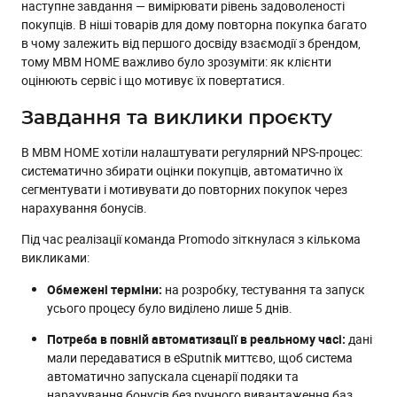
наступне завдання — вимірювати рівень задоволеності
покупців. В ніші товарів для дому повторна покупка багато
в чому залежить від першого досвіду взаємодії з брендом,
тому MBM HOME важливо було зрозуміти: як клієнти
оцінюють сервіс і що мотивує їх повертатися.
Завдання та виклики проєкту
В MBM HOME хотіли налаштувати регулярний NPS-процес:
систематично збирати оцінки покупців, автоматично їх
сегментувати і мотивувати до повторних покупок через
нарахування бонусів.
Під час реалізації команда Promodo зіткнулася з кількома
викликами:
Обмежені терміни:
на розробку, тестування та запуск
усього процесу було виділено лише 5 днів.
Потреба в повній автоматизації в реальному часі:
дані
мали передаватися в eSputnik миттєво, щоб система
автоматично запускала сценарії подяки та
нарахування бонусів без ручного вивантаження баз