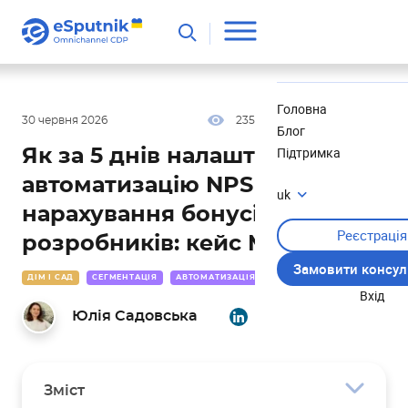
Корисне
Новини
Головна
30 червня 2026
235
13 хв
4.80
Блог
Підтримка
Як за 5 днів налаштувати
автоматизацію NPS і
uk
нарахування бонусів без
Реєстрація
розробників: кейс MBM HOME
Замовити консул
ДІМ І САД
СЕГМЕНТАЦІЯ
АВТОМАТИЗАЦІЯ
КЕЙСИ
Вхід
Юлія Садовська
Зміст