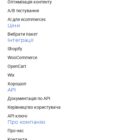
Оптимізація контенту
А/В тестування
AI для ecommerces
Ціни
Вибрати пакет
Інтеграції
Shopify
WooCommerce
OpenCart
Wix
Хорошоп
API
Документація по API
Керівництво користувача
API ключі
Про компанію
Про нас
Контакти