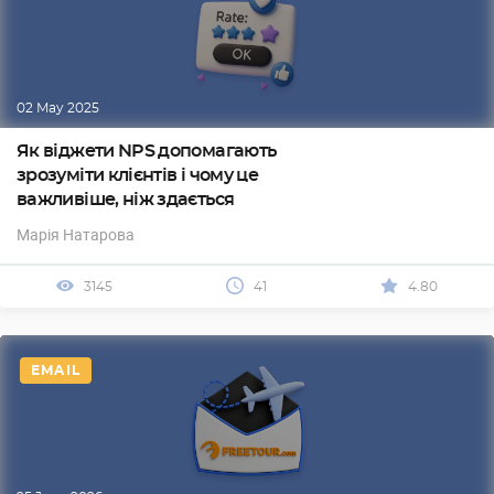
02 May 2025
Як віджети NPS допомагають
зрозуміти клієнтів і чому це
важливіше, ніж здається
Марія Натарова
3145
41
4.80
EMAIL