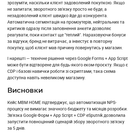
зрозуміти, наскільки клієнт задоволений покупкою. Якщо
не запитати, зворотного зв'язку просто не буде, а
незадоволений клієнт швидко йде до конкурента.
Автоматична сегментація на промоутерів, нейтральних та
критиків одразу після заповнення анкети дозволяє
реагувати, поки контакт ще "теплий". Нараховуючи бонуси
за відгуки, бренд не витрачає, а інвестує в повторну
покупку, щоб клієнт мав причину повернутись у магазин.
І нарешті — технічне рішення через Google Forms + App Script
може бути відтворене для будь-якого еком-проєкту. Якщо є
CDP і базові навички роботи зі скриптами, така схема
доступна навіть невеликому магазину.
Висновки
Кейс MBM HOME підтверджує, що автоматизація NPS-
процесу не вимагає значного бюджету та місяців розробки.
Зв'язка Google Форм + App Script + CDP eSputnik дозволила
запустити повноцінний сценарій збору зворотного зв'язку
за 5 днів.