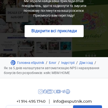
Ми зібрали найцікавіші приклади email-
повідомлень, здатні надихнути та змусити
по-новому поглянути на ваші розсилки.
Приємного вам перегляду!
Відкрити всі приклади
/
/
/
/
Головна eSputnik
Блог
Індустрії
Дім і сад
Як за 5 днів налаштувати автоматизацію NPS і нарахування
бонусів без розробників: кейс MBM HOME
+1 914 495 1740
info@esputnik.com