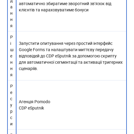
д
автоматично збиратиме зворотний зв’язок від
а
клієнтів та нараховуватиме бонуси
н
н
я
Р
і
Запустити опитування через простий інтерфейс
ш
Google Forms та налаштувати миттєву передачу
е
відповідей до CDP eSputnik за допомогою скрипту
н
для автоматичної сегментації та активації тригерних
н
сценаріїв.
я
Р
е
с
Агенція Pomodo
у
CDP eSputnik
р
с
и