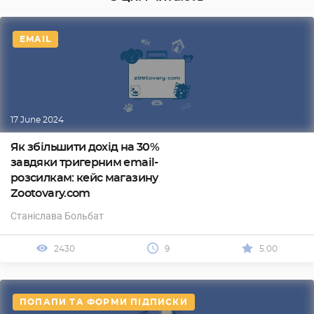
EMAIL
17 June 2024
Як збільшити дохід на 30%
завдяки тригерним email-
розсилкам: кейс магазину
Zootovary.com
Станіслава Больбат
2430
9
5.00
ПОПАПИ ТА ФОРМИ ПІДПИСКИ