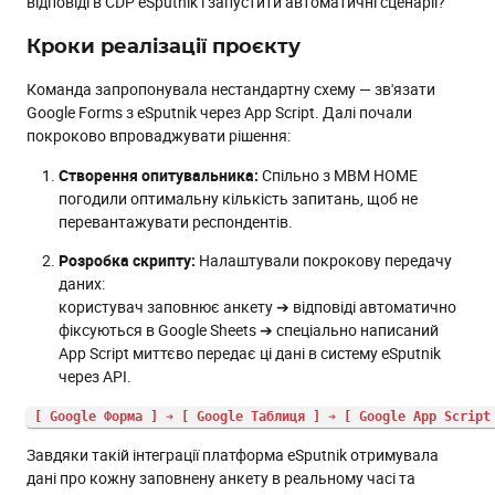
відповіді в CDP eSputnik і запустити автоматичні сценарії?
Кроки реалізації проєкту
Команда запропонувала нестандартну схему — зв'язати
Google Forms з eSputnik через App Script. Далі почали
покроково впроваджувати рішення:
Створення опитувальника:
Спільно з MBM HOME
погодили оптимальну кількість запитань, щоб не
перевантажувати респондентів.
Розробка скрипту:
Налаштували покрокову передачу
даних:
користувач заповнює анкету ➔ відповіді автоматично
фіксуються в Google Sheets ➔ спеціально написаний
App Script миттєво передає ці дані в систему eSputnik
через API.
[ Google Форма ] ➔ [ Google Таблиця ] ➔ [ Google App Script
Завдяки такій інтеграції платформа eSputnik отримувала
дані про кожну заповнену анкету в реальному часі та