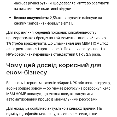
часі без ручної рутини, що дозволяє миттєво реагувати
на негативні чи позитивні відгуки.
Висока залученість:
2,5% користувачів клікнули на
кнопку “заповнити форму” в email.
Для порівняння, середній показник клікабельності у
проморозсилках бренду на той момент становив близько
1% (треба враховувати, що Email-канал для MBM HOME тоді
лише розгортався і прогрівався). Показник залученості в
NPS-розсилках перевищив стандартний CTR у 2,5 раза.
Чому цей досвід корисний для
еком-бізнесу
Більшість інтернет-магазинів збирає NPS або взагалі вручну,
або не збирає зовсім — бо "немає ресурсу на розробку". Кейс
MBM HOME показує, що можна швидко запустити
автоматизований процес із мінімальними ресурсами.
Для екому це особливо актуально з кількох причин. На
відміну від офлайн-магазину, в ecommerce складніше