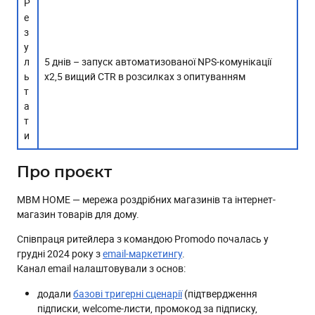
Р
е
з
у
л
5 днів – запуск автоматизованої NPS-комунікації
ь
х2,5 вищий CTR в розсилках з опитуванням
т
а
т
иㅤㅤㅤㅤㅤㅤㅤㅤ
Про проєкт
MBM HOME — мережа роздрібних магазинів та інтернет-
магазин товарів для дому.
Співпраця ритейлера з командою Promodo почалась у
грудні 2024 року з
email-маркетингу
.
Канал email налаштовували з основ:
додали
базові тригерні сценарії
(підтвердження
підписки, welcome-листи, промокод за підписку,