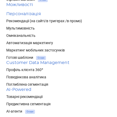
Скоро
Можливості
Персоналізація
Рекомендації (на сайті/в тригерах /в промо)
Мультимовність
Омніканальність
Автоматизація маркетингу
Маркетинг мобільних застосунків
Готові шаблони
Скоро
Customer Data Management
Профіль клієнта 360°
Поведінкова аналітика
Поглиблена сегментація
AI-Powered
Товарні рекомендації
Предиктивна сегментація
AI-агенти
Скоро