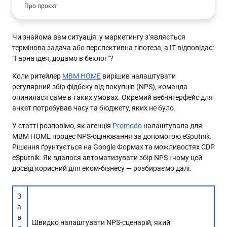
Про проєкт
Завдання та виклики проєкту
Чи знайома вам ситуація: у маркетингу з’являється
Рішення: інтеграція через App Script
термінова задача або перспективна гіпотеза, а ІТ відповідає:
Кроки реалізації проєкту
“Гарна ідея, додамо в беклог”?
Сценарії комунікації після заповнення форми
Коли ритейлер
MBM HOME
вирішив налаштувати
Результати
регулярний збір фідбеку від покупців (NPS), команда
опинилася саме в таких умовах. Окремий веб-інтерфейс для
Чому цей досвід корисний для еком-бізнесу
анкет потребував часу та бюджету, яких не було.
Висновки
У статті розповімо, як агенція
Promodo
налаштувала для
MBM HOME процес NPS-оцінювання за допомогою eSputnik.
Рішення ґрунтується на Google Формах та можливостях CDP
eSputnik. Як вдалося автоматизувати збір NPS і чому цей
досвід корисний для еком-бізнесу — розбираємо далі.
З
а
в
Швидко налаштувати NPS-сценарій, який