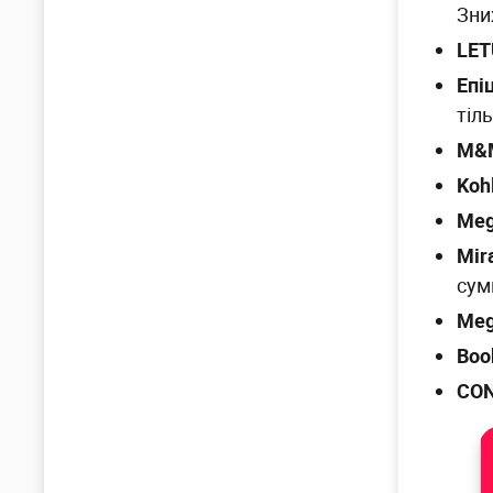
Зни
LET
Епі
тіл
M&
Koh
Meg
Mir
сум
Meg
Boo
CON