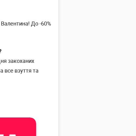
о Валентина! До -60%
?
 Дня закоханих
а все взуття та