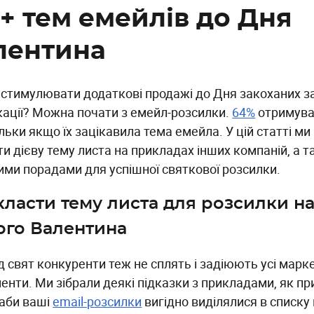
0+ тем емейлів до Дня
лентина
 стимулювати додаткові продажі до Дня закоханих з
кації? Можна почати з емейл-розсилки.
64%
отримува
ільки якщо їх зацікавила тема емейла. У цій статті м
ти дієву тему листа на прикладах інших компаній, а 
ими порадами для успішної святкової розсилки.
класти тему листа для розсилки н
ого Валентина
д свят конкуренти теж не сплять і задіюють усі марк
менти. Ми зібрали деякі підказки з прикладами, як п
 аби ваші
email-розсилки
вигідно виділялися в списку