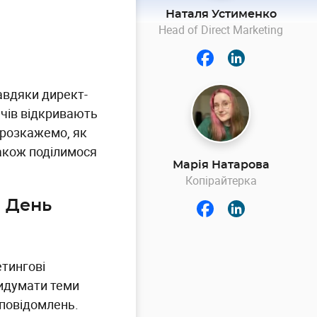
Наталя Устименко
Head of Direct Marketing
авдяки директ-
чів відкривають
и розкажемо, як
також поділимося
Марія Натарова
Копірайтерка
а День
етингові
ридумати теми
 повідомлень.