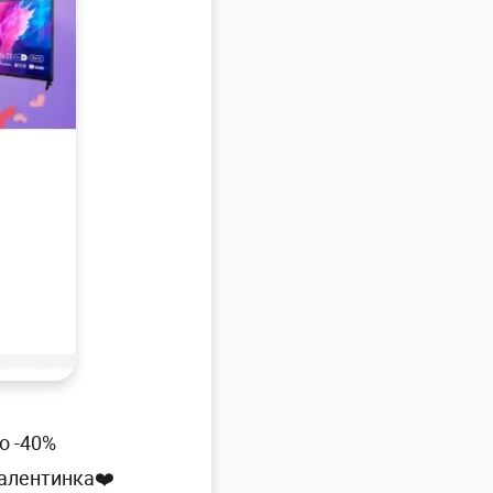
о -40%
валентинка❤️