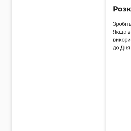
Розк
Зробіт
Якщо в
викори
до Дня