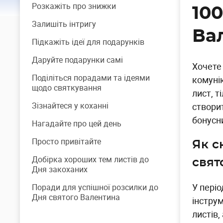
Розкажіть про знижки
10
Залишіть інтригу
Ва
Підкажіть ідеї для подарунків
Даруйте подарунки самі
Хочете
Поділіться порадами та ідеями
комуні
щодо святкування
лист, т
Зізнайтеся у коханні
створи
бонусн
Нагадайте про цей день
Просто привітайте
Як с
Добірка хороших тем листів до
свят
Дня закоханих
У періо
Поради для успішної розсилки до
Дня святого Валентина
інстру
листів,