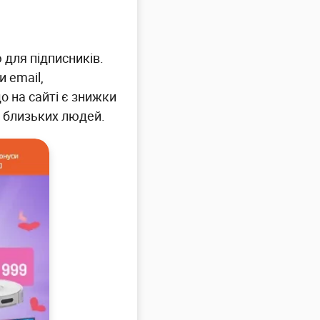
для підписників.
 email,
о на сайті є знижки
я близьких людей.