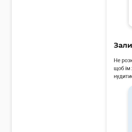
Зали
Не розк
щоб їм 
нудитис