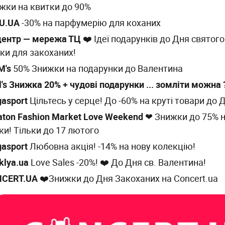
жки на квитки до 90%
U.UA
-30% на парфумерію для коханих
центр — мережа ТЦ
❤️ Ідеї подарунків до Дня святог
ьки для закоханих!
M's
50% Знижки на подарунки до Валентина
l's Знижка 20% + чудові подарунки ... зомліти можна 
asport
Цільтесь у серце! До -60% на круті товари до
aton Fashion Market Love Weekend
❤ Знижки до 75% н
ки! Тільки до 17 лютого
asport
Любовна акція! -14% на нову колекцію!
klya.ua
Love Sales -20%! ❤️ До Дня св. Валентина!
CERT.UA
❤️Знижки до Дня Закоханих на Concert.ua