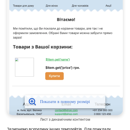
Лист з динамічним контентом
Зазирнемо всередину інших темплейтів. Для прикладу