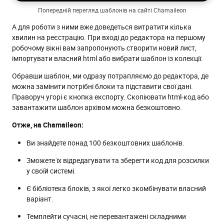
Попередній перегляд шаблонів на сайті Chamaileon
А для роботи з ними вже доведеться витратити кілька
хвилин на реєстрацію. При вході до редактора на першому
робочому вікні вам запропонують створити новий лист,
імпортувати власний html або вибрати шаблон із колекції.
Обравши шаблон, ми одразу потрапляємо до редактора, де
можна замінити потрібні блоки та підставити свої дані.
Праворуч угорі є кнопка експорту. Скопіювати html-код або
завантажити шаблон архівом можна безкоштовно.
Отже, на Chamaileon:
Ви знайдете понад 100 безкоштовних шаблонів.
Зможете їх відредагувати та зберегти код для розсилки
у своїй системі.
Є бібліотека блоків, з якої легко зкомбінувати власний
варіант.
Темплейти сучасні, не перевантажені складними