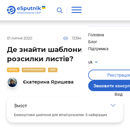
Корисне
Новини
Головна
01 липня 2020
13394
19 хв
5.00
Блог
Підтримка
Де знайти шаблони для
розсилки листів?
uk
EMAIL
ПОРІВНЯННЯ
ІДЕЇ
Реєстрація
Єкатерина Яришева
Замовити консул
Вхід
Зміст
Безкоштовні шаблони для email-розсилки. 6 найкращих
сервісів
eSputnik