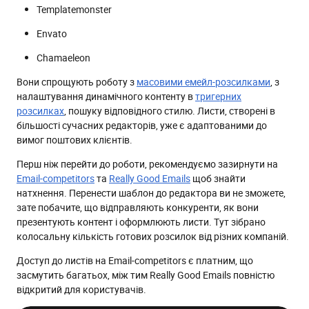
Templatemonster
Envato
Chamaeleon
Вони спрощують роботу з
масовими емейл-розсилками
, з
налаштування динамічного контенту в
тригерних
розсилках
, пошуку відповідного стилю. Листи, створені в
більшості сучасних редакторів, уже є адаптованими до
вимог поштових клієнтів.
Перш ніж перейти до роботи, рекомендуємо зазирнути на
Email-competitors
та
Really Good Emails
щоб знайти
натхнення. Перенести шаблон до редактора ви не зможете,
зате побачите, що відправляють конкуренти, як вони
презентують контент і оформлюють листи. Тут зібрано
колосальну кількість готових розсилок від різних компаній.
Доступ до листів на Email-competitors є платним, що
засмутить багатьох, між тим Really Good Emails повністю
відкритий для користувачів.