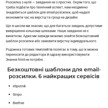
Розсилка з нуля — завдання не з простих. Окрім того, що
Stripo
треба подбати про технічний аспект, нам неодмінно
знадобиться шаблон для email-розсилки, щоб надалі
Beefree
економити час на верстці та гроші на дизайні.
Templatemonster
Ще зі школи ми знаємо, що для багатьох завдань допустиме
Envato
вивірішення кількома шляхами. Наше завдання не є
винятком. Адже ми завжди можемо знайти безкоштовний
Chamaileon
шаблон розсилки або замовити верстку індивідуального.
Родзинка готових темплейтів полягає в тому, що їх можна
переносити до редактора й одразу використовувати.
Знання html не потрібні.
Безкоштовні шаблони для email-
розсилки. 6 найкращих сервісів
eSputnik
Stripo
Beefree