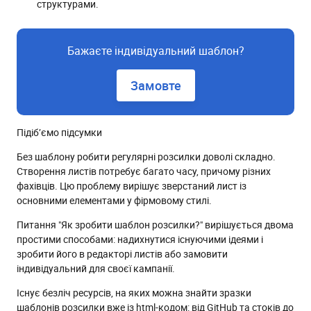
структурами.
Бажаєте індивідуальний шаблон?
Замовте
Підіб’ємо підсумки
Без шаблону робити регулярні розсилки доволі складно.
Створення листів потребує багато часу, причому різних
фахівців. Цю проблему вирішує зверстаний лист із
основними елементами у фірмовому стилі.
Питання "Як зробити шаблон розсилки?" вирішується двома
простими способами: надихнутися існуючими ідеями і
зробити його в редакторі листів або замовити
індивідуальний для своєї кампанії.
Існує безліч ресурсів, на яких можна знайти зразки
шаблонів розсилки вже із html-кодом: від GitHub та стоків до