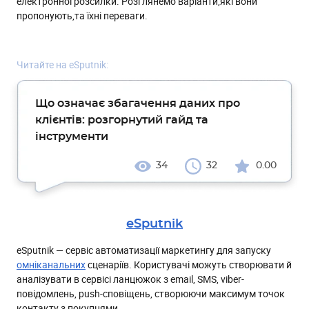
електронної розсилки. Розглянемо варіанти,які вони
пропонують,та їхні переваги.
Читайте на eSputnik:
Що означає збагачення даних про
клієнтів: розгорнутий гайд та
інструменти
34
32
0.00
eSputnik
eSputnik — сервіс автоматизації маркетингу для запуску
омніканальних
сценаріїв. Користувачі можуть створювати й
аналізувати в сервісі ланцюжок з email, SMS, viber-
повідомлень, push-сповіщень, створюючи максимум точок
контакту з покупцями.