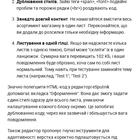
Дублювання стилів.
Зайві теги <span>, <font> подвійні
пробіли та порожні рядки (<br>) роздувають код.
Занадто довгий контент
. Не намагайтеся вмістити весь
асортимент магазину в один лист. Переконайтеся, що
ви додали до розсилки тільки необхідну інформацію.
Листування в одній гілці.
Якщо ви надсилаєте кілька
листів з однією темою, Gmail може "склеїти" їх в один
ланцюжок. Сумарна вага перевищить 102 КБ, і ваше
повідомлення буде обрізано, хоча сам по собі лист
нормальний. Тому навіть при тестуванні замінюйте тему
листа (наприклад, "Test 1", "Test 2").
Значно полегшити HTML-код у редакторі eSputnik
допомагає вкладка "Оформлення". Вона дає змогу задати
єдині стилі одразу для всього листа, уникаючи
налаштування кожного блоку окремо. Це запобігає
дублюванню коду, через яке зазвичай і збільшується вага
повідомлення.
Також редактор пропонує гнучкі інструменти для
адаптивності: верстка коректно підлаштовується під