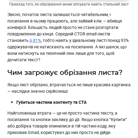
Приклад того, як обрізування може зіпсувати навіть стильний лист
Звісно, початок листа залишається читабельним, і
посилання в ньому працюють, але зайвий клік — вбивця
конверсії. Більшість людей просто не стане розгортати
повідомлення до кінця. Середній CTOR email-листів
становить
6,81%
, тобто навіть у ідеальному листі понад 93%
одержувачів не натискають на посилання. А які шанси, що
вони натиснуть на технічний лінк лише для того, щоб
дочитати текст?
Чим загрожує обрізання листа?
Якщо лист обрізано, втрачається не лише красива картинка
— наслідки значно серйозніші:
Губиться частина контенту та CTA
Найголовніша втрата — це не просто частина тексту, а
посилання та кнопки заклику до дії. Якщо кнопка “Купити”
або добірка товарів опинилися в тій частині коду, яку
приховав Gmail, користувач до них просто не дійде.