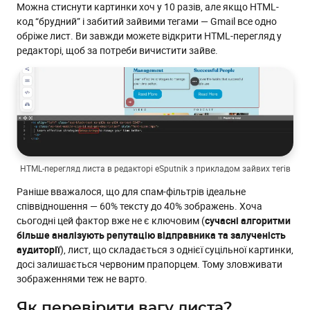
Можна стиснути картинки хоч у 10 разів, але якщо HTML-
код “брудний” і забитий зайвими тегами — Gmail все одно
обріже лист. Ви завжди можете відкрити HTML-перегляд у
редакторі, щоб за потреби вичистити зайве.
HTML-перегляд листа в редакторі eSputnik з прикладом зайвих тегів
Раніше вважалося, що для спам-фільтрів ідеальне
співвідношення — 60% тексту до 40% зображень. Хоча
сьогодні цей фактор вже не є ключовим (
сучасні алгоритми
більше аналізують репутацію відправника та залученість
аудиторії
), лист, що складається з однієї суцільної картинки,
досі залишається червоним прапорцем. Тому зловживати
зображеннями теж не варто.
Як перевірити вагу листа?