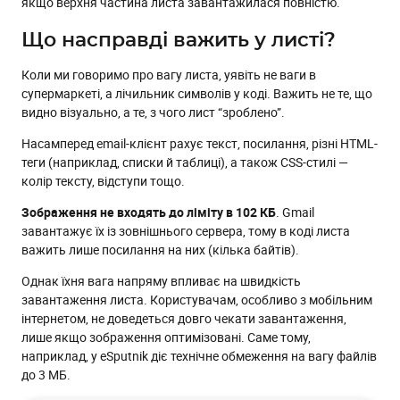
якщо верхня частина листа завантажилася повністю.
Що насправді важить у листі?
Коли ми говоримо про вагу листа, уявіть не ваги в
супермаркеті, а лічильник символів у коді. Важить не те, що
видно візуально, а те, з чого лист “зроблено”.
Насамперед email-клієнт рахує текст, посилання, різні HTML-
теги (наприклад, списки й таблиці), а також CSS-стилі —
колір тексту, відступи тощо.
Зображення не входять до ліміту в 102 КБ
. Gmail
завантажує їх із зовнішнього сервера, тому в коді листа
важить лише посилання на них (кілька байтів).
Однак їхня вага напряму впливає на швидкість
завантаження листа. Користувачам, особливо з мобільним
інтернетом, не доведеться довго чекати завантаження,
лише якщо зображення оптимізовані. Саме тому,
наприклад, у eSputnik діє технічне обмеження на вагу файлів
до 3 МБ.