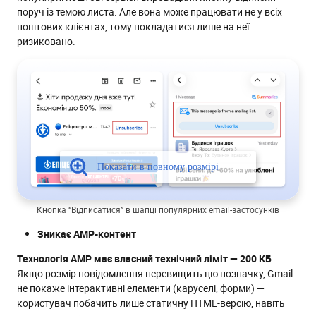
поруч із темою листа. Але вона може працювати не у всіх
поштових клієнтах, тому покладатися лише на неї
ризиковано.
Кнопка “Відписатися” в шапці популярних email-застосунків
Зникає AMP-контент
Технологія AMP має власний технічний ліміт — 200 КБ
.
Якщо розмір повідомлення перевищить цю позначку, Gmail
не покаже інтерактивні елементи (каруселі, форми) —
користувач побачить лише статичну HTML-версію, навіть