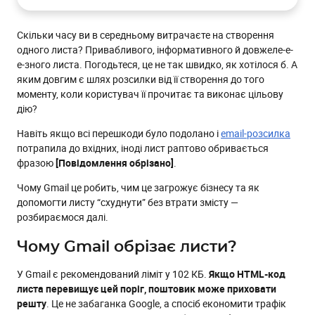
Чим загрожує обрізання листа?
Скільки часу ви в середньому витрачаєте на створення
Що насправді важить у листі?
одного листа? Привабливого, інформативного й довжеле-е-
Як перевірити вагу листа?
е-зного листа. Погодьтеся, це не так швидко, як хотілося б. А
яким довгим є шлях розсилки від її створення до того
Чому лист “розпухає”?
моменту, коли користувач її прочитає та виконає цільову
Як скоротити лист і вберегти його від обрізання?
дію?
Висновок
Навіть якщо всі перешкоди було подолано і
email-розсилка
потрапила до вхідних, іноді лист раптово обривається
фразою
[Повідомлення обрізано]
.
Чому Gmail це робить, чим це загрожує бізнесу та як
допомогти листу “схуднути” без втрати змісту —
розбираємося далі.
Чому Gmail обрізає листи?
У Gmail є рекомендований ліміт у 102 КБ.
Якщо HTML-код
листа перевищує цей поріг, поштовик може приховати
решту
. Це не забаганка Google, а спосіб економити трафік