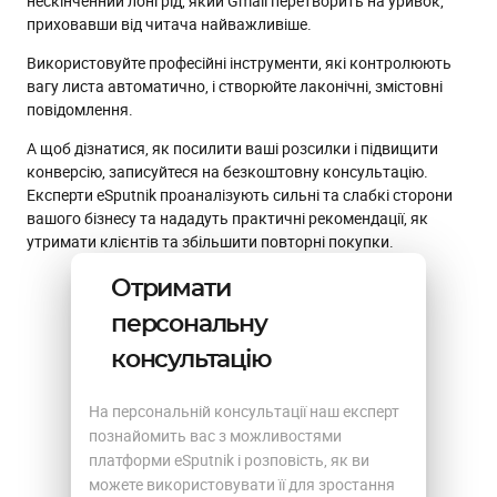
нескінченний лонгрід, який Gmail перетворить на уривок,
приховавши від читача найважливіше.
Використовуйте професійні інструменти, які контролюють
вагу листа автоматично, і створюйте лаконічні, змістовні
повідомлення.
А щоб дізнатися, як посилити ваші розсилки і підвищити
конверсію, записуйтеся на безкоштовну консультацію.
Експерти eSputnik проаналізують сильні та слабкі сторони
вашого бізнесу та нададуть практичні рекомендації, як
утримати клієнтів та збільшити повторні покупки.
Отримати
персональну
консультацію
На персональній консультації наш експерт
познайомить вас з можливостями
платформи eSputnik і розповість, як ви
можете використовувати її для зростання