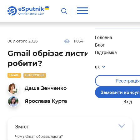
Корисне
Новини
Головна
06 лютого 2026
11034
1326 хв
5.00
Блог
Підтримка
Gmail обрізає листи: що
робити?
uk
EMAIL
ІНСТРУКЦІЇ
Реєстрація
Даша Зенченко
Замовити консул
Вхід
Ярослава Курта
Зміст
Чому Gmail обрізає листи?