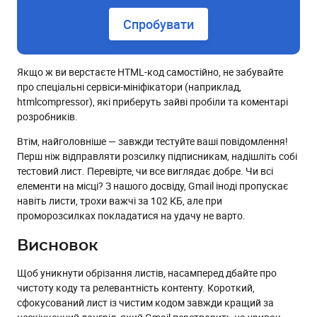
Спробувати
Якщо ж ви верстаєте HTML-код самостійно, не забувайте
про спеціальні сервіси-мініфікатори (наприклад,
htmlcompressor), які приберуть зайві пробіли та коментарі
розробників.
Втім, найголовніше — завжди тестуйте ваші повідомлення!
Перш ніж відправляти розсилку підписникам, надішліть собі
тестовий лист. Перевірте, чи все виглядає добре. Чи всі
елементи на місці? З нашого досвіду, Gmail іноді пропускає
навіть листи, трохи важчі за 102 КБ, але при
проморозсилках покладатися на удачу не варто.
Висновок
Щоб уникнути обрізання листів, насамперед дбайте про
чистоту коду та релевантність контенту. Короткий,
сфокусований лист із чистим кодом завжди кращий за