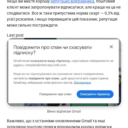
Якщо ви маєте хорошу
репутацію відправника
, поштовий
клієнт може запропонувати відписатися, але краще на це не
сподіватися. Все ж таки припустима норма скарг — 0,3% від
усієї розсилки, і якщо перевищити цей показник, репутація
може сильно постраждати.
Last post
Вікно відписки Gmail
Важливо, що з останніми оновленнями Gmail та інші
популярні поштові сервіси впровадили кнопку відписки