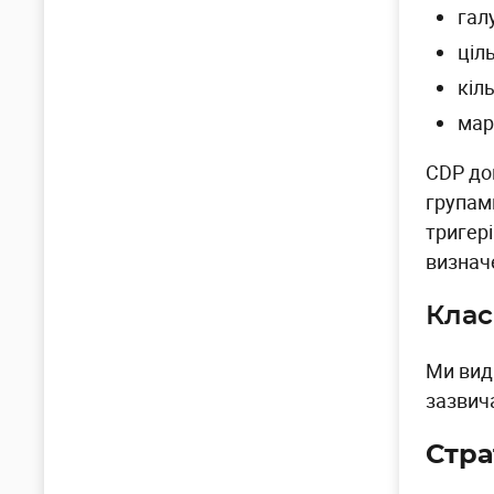
галу
ціл
кіл
мар
CDP до
групам
тригері
визнач
Клас
Ми виді
зазвич
Стра