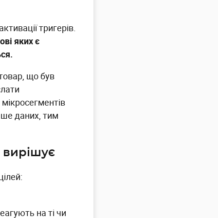
активації тригерів.
ові яких є
ся.
товар, що був
слати
 мікросегментів
льше даних, тим
а вирішує
цілей:
еагують на ті чи