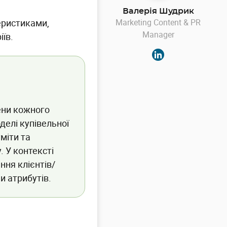
Валерія Шудрик
теристиками,
Marketing Content & PR
Manager
їв.
лени кожного
оделі купівельної
міти та
. У контексті
ння клієнтів/
и атрибутів.