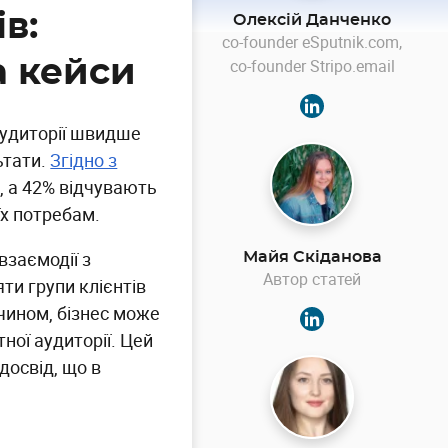
ів:
Олексій Данченко
co-founder eSputnik.com,
а кейси
co-founder Stripo.email
 аудиторії швидше
ьтати.
Згідно з
, а 42% відчувають
їх потребам.
взаємодії з
Майя Скіданова
Автор статей
ти групи клієнтів
 чином, бізнес може
ної аудиторії. Цей
 досвід, що в