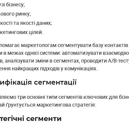
зі бізнесу;
ьового ринку;
ькості та якості даних;
кетингових цілей.
помагає маркетологам сегментувати базу контактів
и в межах однієї системи: автоматизувати взаємоді
в, аналізувати зміни в сегментах, проводити A/B-тес
ення найкращих підходів у комунікаціях.
ифікація сегментації
ляємо три основні типи сегментів ключових для бізне
ай ґрунтується маркетингова стратегія:
тегічні сегменти