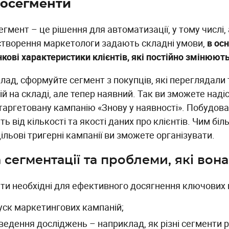
росегменти
гмент – це рішення для автоматизації, у тому числі, 
 створення маркетологи задають складні умови,
в осн
кові характеристики клієнтів, які постійно змінюють
лад, сформуйте сегмент з покупців, які переглядали 
ій на складі, але тепер наявний. Так ви зможете наді
таргетовану кампанію «Знову у наявності». Побудова
ь від кількості та якості даних про клієнтів. Чим бі
ільові тригерні кампанії ви зможете організувати.
 сегментації та проблеми, які вон
ти необхідні для ефективного досягнення ключових 
уск маркетингових кампаній;
ведення досліджень – наприклад, як різні сегменти р