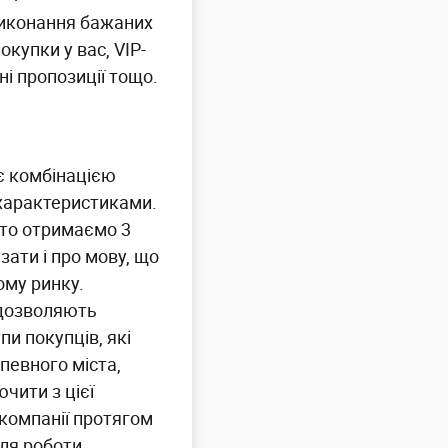
 виконання бажаних
купки у вас, VIP-
і пропозиції тощо.
 є комбінацією
 характеристиками.
 то отримаємо 3
зати і про мову, що
ому ринку.
 дозволяють
и покупців, які
певного міста,
чити з цієї
 компанії протягом
ля роботи.