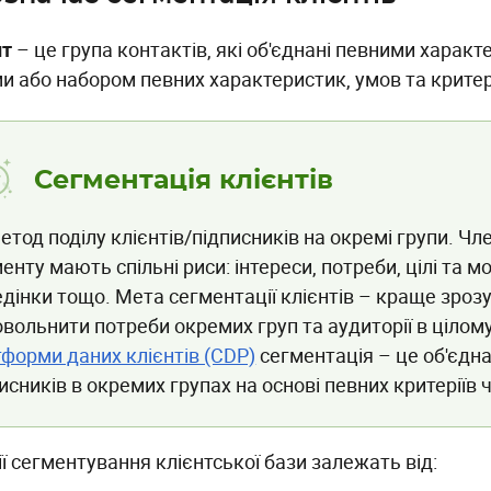
нт
– це група контактів, які об'єднані певними харак
и або набором певних характеристик, умов та критері
Сегментація клієнтів
етод поділу клієнтів/підписників на окремі групи. Ч
енту мають спільні риси: інтереси, потреби, цілі та м
дінки тощо. Мета сегментації клієнтів – краще зрозу
вольнити потреби окремих груп та аудиторії в цілому
форми даних клієнтів (CDP)
сегментація – це об'єдна
исників в окремих групах на основі певних критеріїв ч
ї сегментування клієнтської бази залежать від: