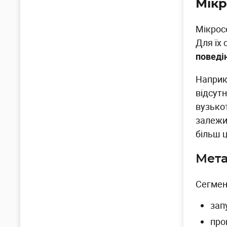
Мік
Мікросе
Для їх
поведін
Наприк
відсутн
вузько
залежит
більш ц
Мета
Сегмен
зап
про