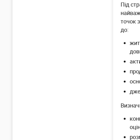
Під ст
найваж
точок з
до:
жит
дов
акт
про
осн
дже
Визнач
кон
оці
роз