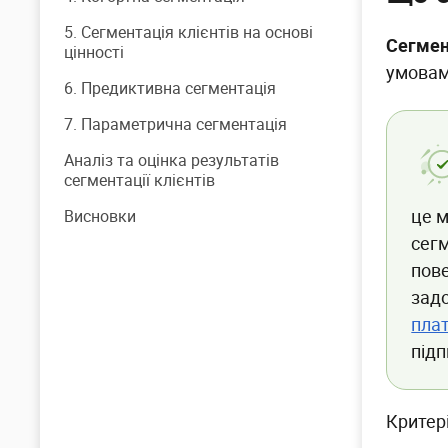
5. Сегментація клієнтів на основі
Сегме
цінності
умовам
6. Предиктивна сегментація
7. Параметрична сегментація
Аналіз та оцінка результатів
сегментації клієнтів
це м
Висновки
сегм
пове
задо
плат
підп
Критері