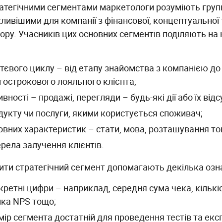
ратегічними сегментами маркетологи розуміють групи
ливішими для компанії з фінансової, концептуальної 
ору. Учасників цих основних сегментів поділяють на 
тєвого циклу – від етапу знайомства з компанією до
гострокового лояльного клієнта;
ивності – продажі, перегляди – будь-які дії або їх відс
дукту чи послуги, якими користується споживач;
овних характеристик – стати, мова, розташування то
рела залучення клієнтів.
ити стратегічний сегмент допомагають декілька озн
кретні цифри – наприклад, середня сума чека, кількіс
нка NPS тощо;
мір сегмента достатній для проведення тестів та екс