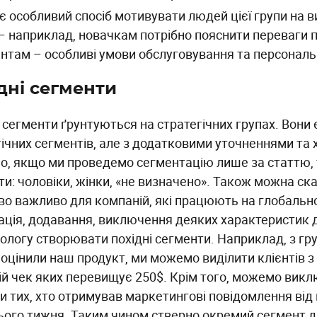
ує особливий спосіб мотивувати людей цієї групи на
 – наприклад, новачкам потрібно пояснити переваги по
єнтам – особливі умови обслуговування та персональн
дні сегменти
і сегменти ґрунтуються на стратегічних групах. Вони
гічних сегментів, але з додатковими уточненнями та
о, якщо ми проведемо сегментацію лише за статтю,
и: чоловіки, жінки, «не визначено». Також можна ска
во важливо для компаній, які працюють на глобальн
ація, додавання, виключення деяких характеристик
логу створювати похідні сегменти. Наприклад, з груп
оцінили наш продукт, ми можемо виділити клієнтів з 
ій чек яких перевищує 250$. Крім того, можемо виклю
пи тих, хто отримував маркетингові повідомлення від
ього тижня. Таким чином стверно окремий сегмент д