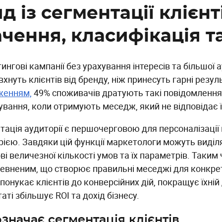
д із сегментації клієнт
ачення, класифікація т
нгові кампанії без урахування інтересів та більшої
хнуть клієнтів від бренду, ніж принесуть гарні резул
женням,
49% споживачів дратують такі повідомлення
ування, коли отримують меседж, який не відповідає 
тація аудиторії є першочерговою для персоналізації 
рією. Завдяки цій функції маркетологи можуть виділя
ві величезної кількості умов та їх параметрів. Таким
певненим, що створює правильні меседжі для конкрет
спонукає клієнтів до конверсійних дій, покращує їхній
аті збільшує ROI та дохід бізнесу.
значає сегментація клієнтів