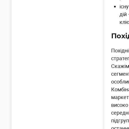
існ
дій
клі
Похі
Похідн
страте
Скажім
сегмент
особли
Комбін
маркето
високо 
середн
підгру
останн