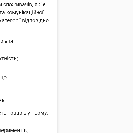
 споживачів, які є
та комунікаційної
категорії відповідно
 рівня
утність;
що;
ак:
ть товарів у ньому,
периментів;