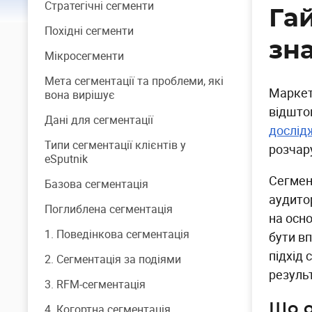
Стратегічні сегменти
Гай
Похідні сегменти
зн
Мікросегменти
Мета сегментації та проблеми, які
Маркети
вона вирішує
відштов
Дані для сегментації
дослід
Типи сегментації клієнтів у
розчар
eSputnik
Сегмен
Базова сегментація
аудито
Поглиблена сегментація
на осно
1. Поведінкова сегментація
бути в
підхід 
2. Сегментація за подіями
результ
3. RFM-сегментація
Що о
4. Когортна сегментація