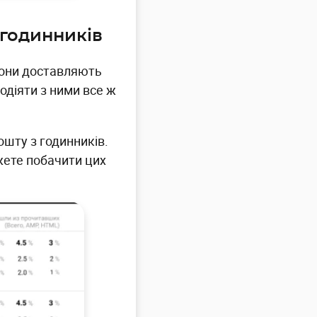
-годинників
 вони доставляють
одіяти з ними все ж
ошту з годинників.
ожете побачити цих