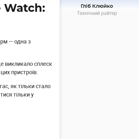
 Watch:
Гліб Клюйко
Технічний райтер
орм — одна з
 це викликало сплеск
цих пристроїв.
ас, як тільки стало
тися тільки у