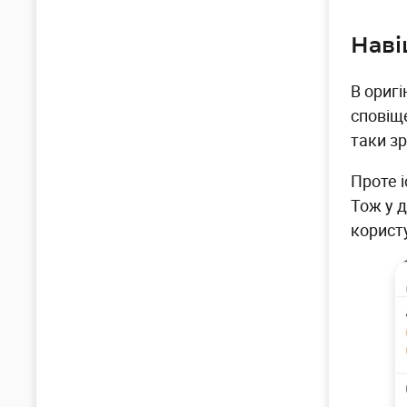
Наві
В ориг
сповіще
таки зр
Проте і
Тож у д
користу