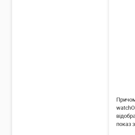
Причому
watchO
відобр
показ 