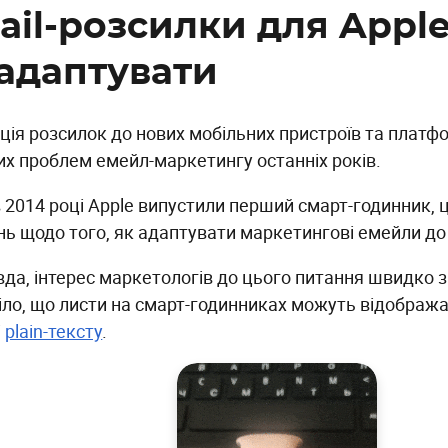
ail-розсилки для Apple
 адаптувати
ція розсилок до нових мобільних пристроїв та платф
их проблем емейл-маркетингу останніх років.
в 2014 році Apple випустили перший смарт-годинник,
нь щодо того, як адаптувати маркетингові емейли до 
да, інтерес маркетологів до цього питання швидко зг
іло, що листи на смарт-годинниках можуть відобража
і
plain-тексту
.