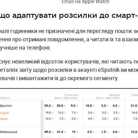
Email на Apple Watch
що адаптувати розсилки до смарт
іналі годинники не призначені для перегляду пошти:
ння про отримані повідомлення, а читати їх та взаєм
учніше на телефоні.
снує невеликий відсоток користувачів, які читають п
еталях звіту щодо розсилки в акаунті eSputnik ви м
вачів і вивантажити їх до окремого сегменту.