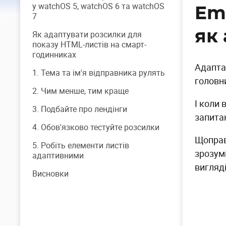
у watchOS 5, watchOS 6 та watchOS
Em
7
як
Як адаптувати розсилки для
показу HTML-листів на смарт-
годинниках
Адапта
1. Тема та ім'я відправника рулять
головн
2. Чим менше, тим краще
І коли 
3. Подбайте про лендінги
запита
4. Обов'язково тестуйте розсилки
Щоправ
5. Робіть елементи листів
зрозум
адаптивними
вигляд
Висновки