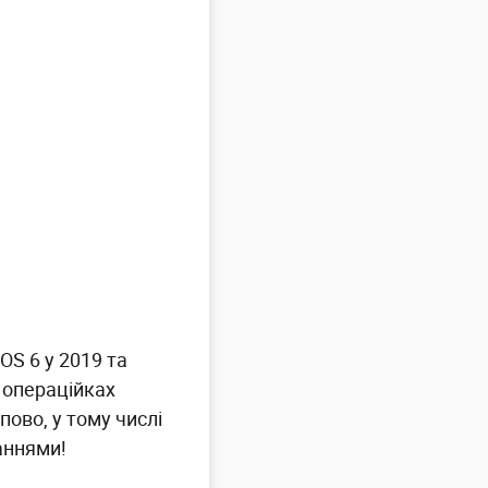
OS 6 у 2019 та
 операційках
ово, у тому числі
аннями!