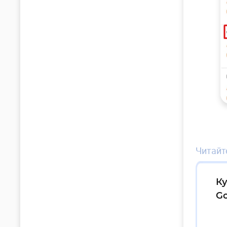
Читайте
Ку
Go