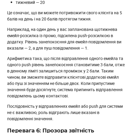
тижневий — 20
Це означає, що ви можете потривожити свого клієнта на 5
балів на день і на 20 балів протягом тижня.
Наприклад, на один день у вас запланована щотижнева
емейл-розсилка із промо, підсилена push-розсилкою в
додатку. Рівень занепокоєння для емейл-повідомлення ви
вказали — 2, а для пуш повідомлення — 1.
Арифметика така, що після відправлення одного емейла та
одного push рівень занепокоєння становитиме 3 бали, отже
в денному ліміті залишиться проміжок у 2 бали. Таким
чином, ви зможете відправити клієнтові додаткові емейл
або пуш зі значенням не більше двох. Коли припустиме
значення буде досягнуте, система припинить відправлення
повідомлень цьому контактові.
Послідовність у відправленнях емейл або push для системи
не є важливою, роль відіграють лише вказані в
повідомленні значення.
Перевага 6: Прозора звітність