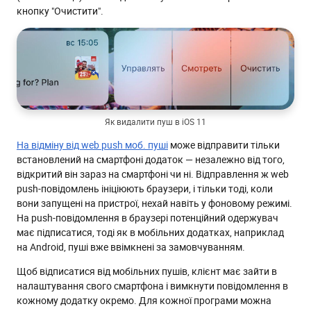
кнопку "Очистити".
Як видалити пуш в iOS 11
На відміну від web push моб. пуші
може відправити тільки
встановлений на смартфоні додаток — незалежно від того,
відкритий він зараз на смартфоні чи ні. Відправлення ж web
push-повідомлень ініціюють браузери, і тільки тоді, коли
вони запущені на пристрої, нехай навіть у фоновому режимі.
На push-повідомлення в браузері потенційний одержувач
має підписатися, тоді як в мобільних додатках, наприклад
на Android, пуші вже ввімкнені за замовчуванням.
Щоб відписатися від мобільних пушів, клієнт має зайти в
налаштування свого смартфона і вимкнути повідомлення в
кожному додатку окремо. Для кожної програми можна