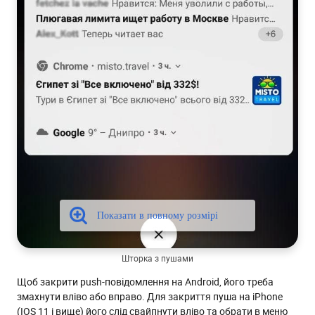
Шторка з пушами
Щоб закрити push-повідомлення на Android, його треба
змахнути вліво або вправо. Для закриття пуша на iPhone
(IOS 11 і вище) його слід свайпнути вліво та обрати в меню