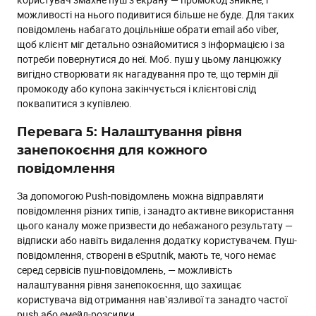
можливості на нього подивитися більше не буде. Для таких
повідомлень набагато доцільніше обрати email або viber,
щоб клієнт міг детально ознайомитися з інформацією і за
потреби повернутися до неї. Моб. пуш у цьому ланцюжку
вигідно створювати як нагадування про те, що термін дії
промокоду або купона закінчується і клієнтові слід
поквапитися з купівлею.
Перевага 5: Налаштування рівня
занепокоєння для кожного
повідомлення
За допомогою Push-повідомлень можна відправляти
повідомлення різних типів, і занадто активне використання
цього каналу може призвести до небажаного результату —
відписки або навіть видалення додатку користувачем. Пуш-
повідомлення, створені в eSputnik, мають те, чого немає
серед сервісів пуш-повідомлень, — можливість
налаштування рівня занепокоєння, що захищає
користувача від отримання нав`язливої та занадто частої
push або емейл-розсилки.