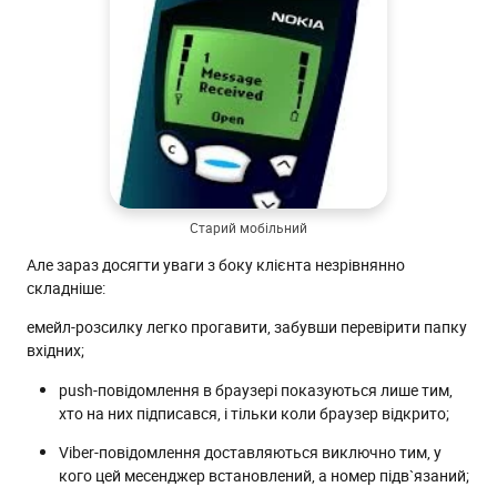
Старий мобільний
Але зараз досягти уваги з боку клієнта незрівнянно
складніше:
емейл-розсилку легко прогавити, забувши перевірити папку
вхідних;
push-повідомлення в браузері показуються лише тим,
хто на них підписався, і тільки коли браузер відкрито;
Viber-повідомлення доставляються виключно тим, у
кого цей месенджер встановлений, а номер підв`язаний;