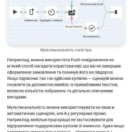
Мультиканальність з моб пуш
Наприклад, можна використати Push-повідомлення як
м`який спосіб нагадати користувачеві, що він не завершив
оформлення замовлення та покинув його на півдорозі.
Якщо підписник так і не здійснив купівлю — сценарій можна
посилити за допомогою емейла: із привабливим текстом,
великою кількістю зображень та детально описаними
вигодами.
Мультиканальність можна використовувати не лише в
автоматичних сценаріях, але й у регулярних промо.
Наприклад, мобільні пуші краще не застосовувати для
відправлення подарункових купонів зі знижкою. Адже якщо
користувач змахне пуш з екрану — промокод зникне, і