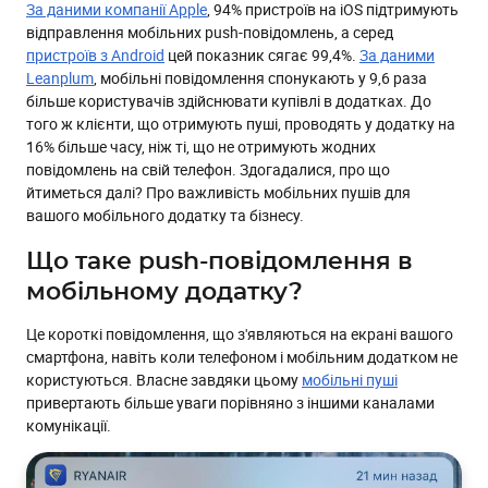
За даними компанії Apple
, 94% пристроїв на iOS підтримують
У чому вигода для користувачів?
відправлення мобільних push-повідомлень, а серед
Перевага 1: Новий канал комунікації з клієнтом
пристроїв з Android
цей показник сягає 99,4%.
За даними
Leanplum
, мобільні повідомлення спонукають у 9,6 раза
Перевага 2: Гнучка сегментація
більше користувачів здійснювати купівлі в додатках. До
Перевага 3: Автоматизація
того ж клієнти, що отримують пуші, проводять у додатку на
16% більше часу, ніж ті, що не отримують жодних
Перевага 4: Мультиканальність
повідомлень на свій телефон. Здогадалися, про що
Перевага 5: Налаштування рівня занепокоєння для
йтиметься далі? Про важливість мобільних пушів для
кожного повідомлення
вашого мобільного додатку та бізнесу.
Перевага 6: Прозора звітність
Що таке push-повідомлення в
Перевага 7: Швидкий старт
мобільному додатку?
Стисло. Що ж такого привабливого в мобільних пушах?
Це короткі повідомлення, що з'являються на екрані вашого
смартфона, навіть коли телефоном і мобільним додатком не
користуються. Власне завдяки цьому
мобільні пуші
привертають більше уваги порівняно з іншими каналами
комунікації.