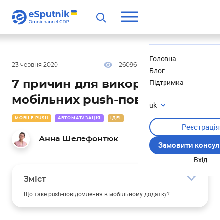
Корисне
Новини
Головна
23 червня 2020
26096
24 хв
3.90
Блог
Підтримка
7 причин для використання
мобільних push-повідомлень
uk
MOBILE PUSH
АВТОМАТИЗАЦІЯ
ІДЕЇ
Реєстрація
Анна Шелефонтюк
Замовити консул
Вхід
Зміст
Що таке push-повідомлення в мобільному додатку?
Як виглядають мобільні пуші?