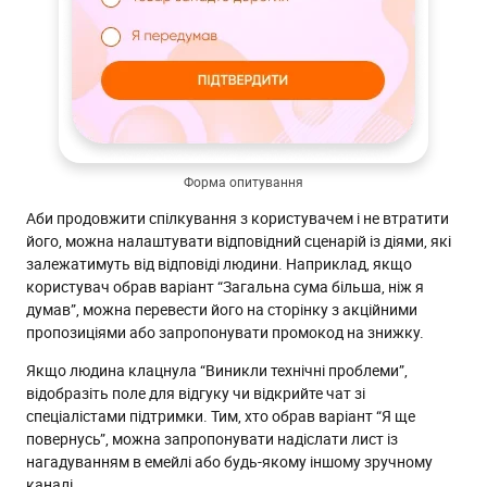
Форма опитування
Аби продовжити спілкування з користувачем і не втратити
його, можна налаштувати відповідний сценарій із діями, які
залежатимуть від відповіді людини. Наприклад, якщо
користувач обрав варіант “Загальна сума більша, ніж я
думав”, можна перевести його на сторінку з акційними
пропозиціями або запропонувати промокод на знижку.
Якщо людина клацнула “Виникли технічні проблеми”,
відобразіть поле для відгуку чи відкрийте чат зі
спеціалістами підтримки. Тим, хто обрав варіант “Я ще
повернусь”, можна запропонувати надіслати лист із
нагадуванням в емейлі або будь-якому іншому зручному
каналі.