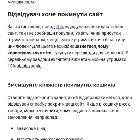
менеджером.
Відвідувач хоче покинути сайт
За статистикою, понад
70%
відвідувачів покидають ваш
сайт, так і не зробивши покупки. Уявіть, який прибуток
отримає компанія, якщо зможе утримати хоча б частину
цих людей? Для цього необхідно
дізнатися, чому
користувач хоче піти
, і усунути перешкоди для конверсії. У
середньому завдяки exit-intent віджетам можна утримати
15% відвідувачів.
Зменшуйте кількість покинутих кошиків
Створіть віджет-опитування, який відображатиметься, коли
відвідувач спробує закрити ваш сайт. Якщо в кошику вже є
товари, можна уточнити, чому людина залишила своє
замовлення, наприклад:
зависока ціна;
відсутність необхідного розміру;