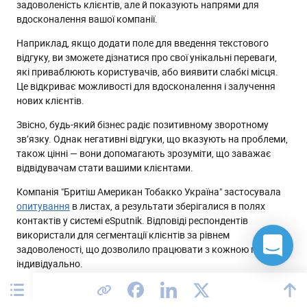
задоволеність клієнтів, але й показують напрями для
вдосконалення вашої компанії.
Наприклад, якщо додати поле для введення текстового
відгуку, ви зможете дізнатися про свої унікальні переваги,
які приваблюють користувачів, або виявити слабкі місця.
Це відкриває можливості для вдосконалення і залучення
нових клієнтів.
Звісно, будь-який бізнес радіє позитивному зворотному
зв’язку. Однак негативні відгуки, що вказують на проблеми,
також цінні — вони допомагають зрозуміти, що заважає
відвідувачам стати вашими клієнтами.
Компанія "Бритіш Американ Тобакко Україна" застосувала
опитування
в листах, а результати зберігалися в полях
контактів у системі eSputnik. Відповіді респондентів
використали для сегментації клієнтів за рівнем
задоволеності, що дозволило працювати з кожною групою
індивідуально.