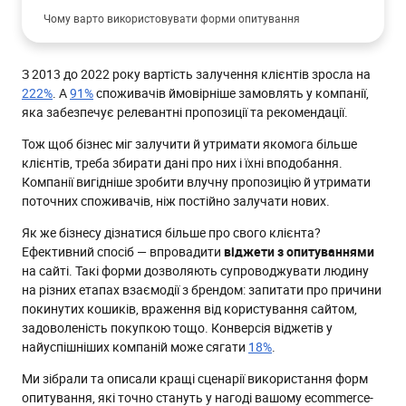
Чому варто використовувати форми опитування
Оптимізація Customer Journey за допомогою форм
опитувань
З 2013 до 2022 року вартість залучення клієнтів зросла на
Ідеї опитувань для сегментів аудиторії відповідно до етапів
222%
. А
91%
споживачів ймовірніше замовлять у компанії,
Customer Journey
яка забезпечує релевантні пропозиції та рекомендації.
Відвідувач зайшов на сайт
Тож щоб бізнес міг залучити й утримати якомога більше
Дозбирайте контактні дані
клієнтів, треба збирати дані про них і їхні вподобання.
Компанії вигідніше зробити влучну пропозицію й утримати
Запитайте про вподобання
поточних споживачів, ніж постійно залучати нових.
Отримайте особисті дані
Як же бізнесу дізнатися більше про свого клієнта?
Дізнайтеся, звідки відвідувач прийшов на сайт
Ефективний спосіб — впровадити
віджети з опитуваннями
на сайті. Такі форми дозволяють супроводжувати людину
Відвідувач проглядає категорію товарів
на різних етапах взаємодії з брендом: запитати про причини
Відвідувач порівнює пропозиції
покинутих кошиків, враження від користування сайтом,
задоволеність покупкою тощо. Конверсія віджетів у
Відвідувач хоче покинути сайт
найуспішніших компаній може сягати
18%
.
Зменшуйте кількість покинутих кошиків
Ми зібрали та описали кращі сценарії використання форм
Зменшуйте кількість покинутих переглядів
опитування, які точно стануть у нагоді вашому ecommerce-