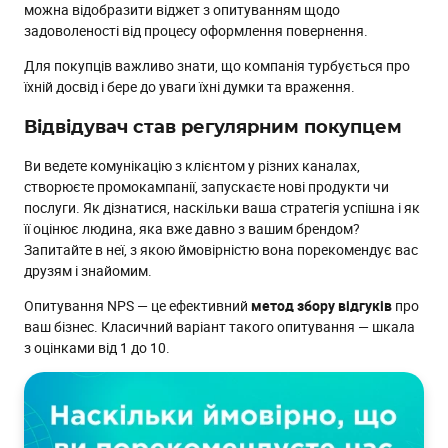
можна відобразити віджет з опитуванням щодо
задоволеності від процесу оформлення повернення.
Для покупців важливо знати, що компанія турбується про
їхній досвід і бере до уваги їхні думки та враження.
Відвідувач став регулярним покупцем
Ви ведете комунікацію з клієнтом у різних каналах,
створюєте промокампанії, запускаєте нові продукти чи
послуги. Як дізнатися, наскільки ваша стратегія успішна і як
її оцінює людина, яка вже давно з вашим брендом?
Запитайте в неї, з якою ймовірністю вона порекомендує вас
друзям і знайомим.
Опитування NPS — це ефективний
метод збору
відгуків
про
ваш бізнес. Класичний варіант такого опитування — шкала
з оцінками від 1 до 10.