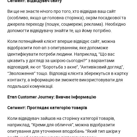
Сегмент: Відвідувач сайту
Ви ще не знаєте нічого про того, хто відвідав ваш сайт
(особливо, якщо це головна сторінка), окрім посадкової та
джерела переходу (пошук, соцмережі, реклама). Необхідно
допомогти відвідувачу знайти те, що йому потрібно.
Коли потенційний клієнт вперше відвідує сайт, можна
відобразити поп-ап з опитуванням, яке допоможе
ідентифікувати потреби людини. Наприклад, “Що вас
цікавить у догляді за шкірою сьогодні?” з варіантами
відповідей, як-от “Боротьба з акне”, “Антивіковий догляд”,
“Зволоження” тощо. Відповіді клієнта збережуться в картку
контакту, а інформацію ви зможете використовувати для
подальшої комунікації.
Етап Customer Journey: Вивчає інформацію
Сегмент: Проглядає категорію товарів
Коли відвідувач зайшов на сторінку категорії товарів,
наприклад, “Креми для обличчя”, можна відобразити
опитування для уточнення вподобань “Який тип шкіри у