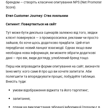
брендом — створіть класичне опитування NPS (Net Promoter
Score).
Етап Customer Journey: Стає лояльним
Сегмент: Повертається на сайт
Тут може бути декілька сценаріїв залежно від того, звідки
клієнт повернувся — з проморозсилки, реклами чи просто
зайшов, бо хоче щось додатково придбати. Цей етап
передбачає новий ланцюг взаємодії. Однак якщо вам
необхідна нова інформація, ви можете зібрати додаткові
дані — про вік, види догляду, улюблений бренд тощо.
Перш ніж впровадити форми опитування на сайт, визначте
їхню мету: кого саме й про що ви хочете запитати. Аби
полегшити та впорядкувати процес, побудуйте таблицю.
Внесіть туди:
умови відображення віджета та його таргетинг;
запитання;
плани на використання зібраної інформації (поради є в