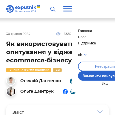
Корисне
Новини
Головна
30 травня 2024
3635
46 хв
5.00
Блог
Підтримка
Як використовувати
опитування у віджетах для
uk
ecommerce-бізнесу
Реєстрація
ПОПАПИ ТА ФОРМИ ПІДПИСКИ
ІДЕЇ
Замовити консул
Олексій Данченко
Вхід
Ольга Дмитрук
Зміст