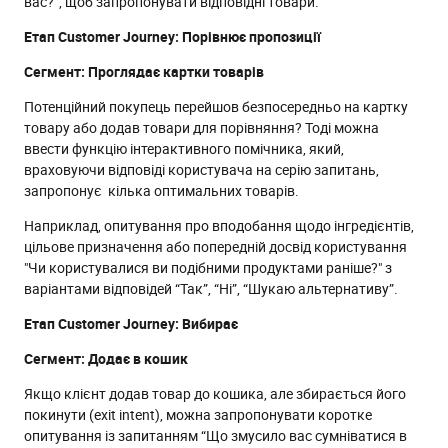
вас?”, щоб запропонувати відповідні товари.
Етап Customer Journey: Порівнює пропозиції
Сегмент: Проглядає картки товарів
Потенційний покупець перейшов безпосередньо на картку
товару або додав товари для порівняння? Тоді можна
ввести функцію інтерактивного помічника, який,
враховуючи відповіді користувача на серію запитань,
запропонує кілька оптимальних товарів.
Наприклад, опитування про вподобання щодо інгредієнтів,
цільове призначення або попередній досвід користування
"Чи користувалися ви подібними продуктами раніше?" з
варіантами відповідей “Так”, “Ні”, “Шукаю альтернативу”.
Етап Customer Journey: Вибирає
Сегмент: Додає в кошик
Якщо клієнт додав товар до кошика, але збирається його
покинути (exit intent), можна запропонувати коротке
опитування із запитанням “Що змусило вас сумніватися в