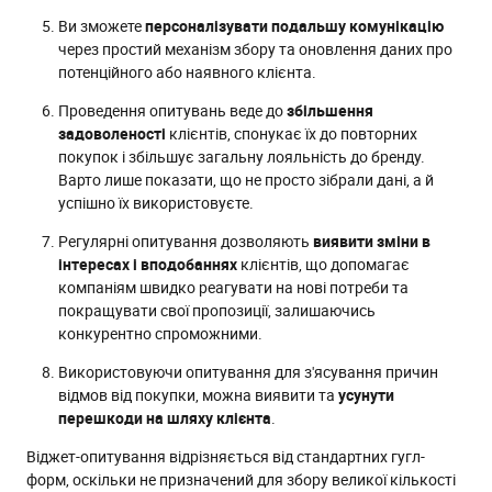
Ви зможете
персоналізувати подальшу комунікацію
через простий механізм збору та оновлення даних про
потенційного або наявного клієнта.
Проведення опитувань веде до
збільшення
задоволеності
клієнтів, спонукає їх до повторних
покупок і збільшує загальну лояльність до бренду.
Варто лише показати, що не просто зібрали дані, а й
успішно їх використовуєте.
Регулярні опитування дозволяють
виявити зміни в
інтересах і вподобаннях
клієнтів, що допомагає
компаніям швидко реагувати на нові потреби та
покращувати свої пропозиції, залишаючись
конкурентно спроможними.
Використовуючи опитування для з'ясування причин
відмов від покупки, можна виявити та
усунути
перешкоди на шляху клієнта
.
Віджет-опитування відрізняється від стандартних гугл-
форм, оскільки не призначений для збору великої кількості