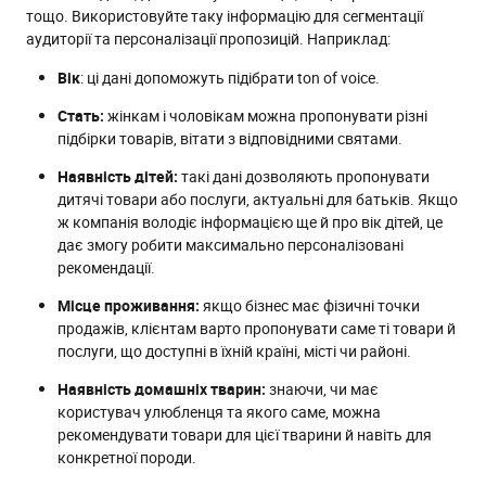
тощо. Використовуйте таку інформацію для сегментації
аудиторії та персоналізації пропозицій. Наприклад:
Вік
: ці дані допоможуть підібрати ton of voice.
Стать:
жінкам і чоловікам можна пропонувати різні
підбірки товарів, вітати з відповідними святами.
Наявність дітей:
такі дані дозволяють пропонувати
дитячі товари або послуги, актуальні для батьків. Якщо
ж компанія володіє інформацією ще й про вік дітей, це
дає змогу робити максимально персоналізовані
рекомендації.
Місце проживання:
якщо бізнес має фізичні точки
продажів, клієнтам варто пропонувати саме ті товари й
послуги, що доступні в їхній країні, місті чи районі.
Наявність домашніх тварин:
знаючи, чи має
користувач улюбленця та якого саме, можна
рекомендувати товари для цієї тварини й навіть для
конкретної породи.