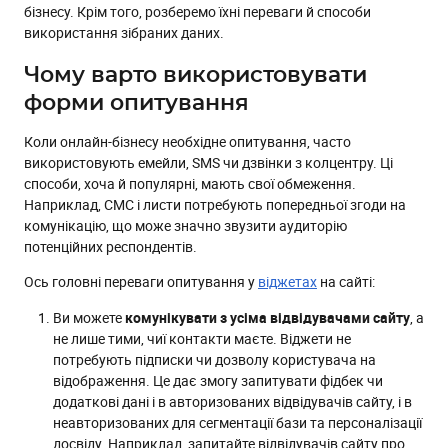
Відвідувач купує вперше
бізнесу. Крім того, розберемо їхні переваги й способи
використання зібраних даних.
Відвідувач став регулярним покупцем
Як використати отримані дані
Чому варто використовувати
Збагачення профілю клієнта
форми опитування
Автоматизація комунікації
Коли онлайн-бізнесу необхідне опитування, часто
Сегментація та персоналізація
використовують емейли, SMS чи дзвінки з колцентру. Ці
способи, хоча й популярні, мають свої обмеження.
Як зробити опитування ефективними
Наприклад, СМС і листи потребують попередньої згоди на
Налаштуйте відображення
комунікацію, що може значно звузити аудиторію
потенційних респондентів.
Аналізуйте
Ось головні переваги опитування у
віджетах
на сайті:
Тестуйте
Підсумки
Ви можете
комунікувати з усіма відвідувачами сайту
, а
не лише тими, чиї контакти маєте. Віджети не
потребують підписки чи дозволу користувача на
відображення. Це дає змогу запитувати фідбек чи
додаткові дані і в авторизованих відвідувачів сайту, і в
неавторизованих для сегментації бази та персоналізації
досвіду. Наприклад, запитайте відвідувачів сайту про