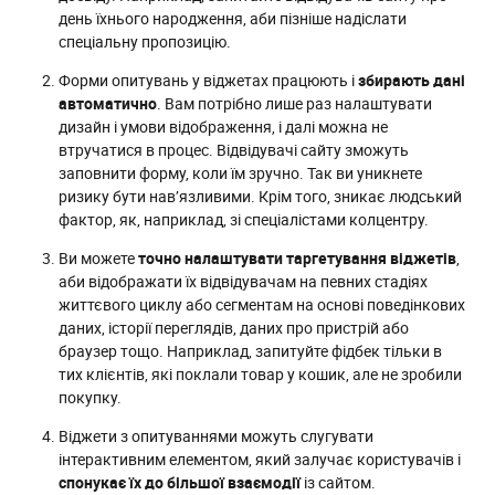
день їхнього народження, аби пізніше надіслати
спеціальну пропозицію.
Форми опитувань у віджетах працюють і
збирають дані
автоматично
. Вам потрібно лише раз налаштувати
дизайн і умови відображення, і далі можна не
втручатися в процес. Відвідувачі сайту зможуть
заповнити форму, коли їм зручно. Так ви уникнете
ризику бути нав’язливими. Крім того, зникає людський
фактор, як, наприклад, зі спеціалістами колцентру.
Ви можете
точно налаштувати таргетування віджетів
,
аби відображати їх відвідувачам на певних стадіях
життєвого циклу або сегментам на основі поведінкових
даних, історії переглядів, даних про пристрій або
браузер тощо. Наприклад, запитуйте фідбек тільки в
тих клієнтів, які поклали товар у кошик, але не зробили
покупку.
Віджети з опитуваннями можуть слугувати
інтерактивним елементом, який залучає користувачів і
спонукає їх до більшої взаємодії
із сайтом.