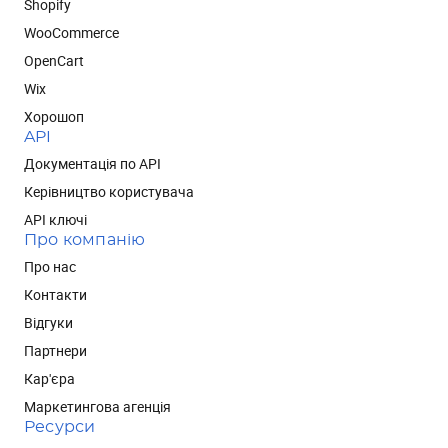
Shopify
WooCommerce
OpenCart
Wix
Хорошоп
API
Документація по API
Керівництво користувача
API ключі
Про компанію
Про нас
Контакти
Відгуки
Партнери
Кар'єра
Маркетингова агенція
Ресурси