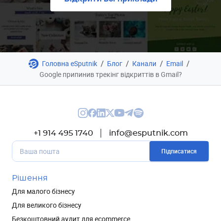
/
/
/
/
Головна eSputnik
Блог
Канали
Email
Google припинив трекінг відкриттів в Gmail?
+1 914 495 1740
info@esputnik.com
Підписатися
Рішення
Для малого бізнесу
Для великого бізнесу
Безкоштовний аудит для ecommerce