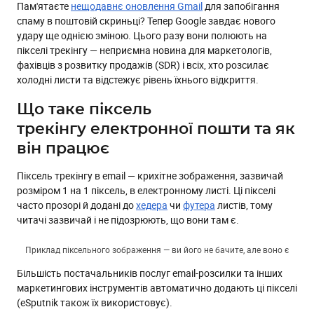
Пам'ятаєте
нещодавнє оновлення Gmail
для запобігання
Що робити email-маркетологам
спаму в поштовій скриньці? Тепер Google завдає нового
удару ще однією зміною. Цього разу вони полюють на
пікселі трекінгу — неприємна новина для маркетологів,
фахівців з розвитку продажів (SDR) і всіх, хто розсилає
холодні листи та відстежує рівень їхнього відкриття.
Що таке піксель
трекінгу електронної пошти та як
він працює
Піксель трекінгу в email — крихітне зображення, зазвичай
розміром 1 на 1 піксель, в електронному листі. Ці пікселі
часто прозорі й додані до
хедера
чи
футера
листів, тому
читачі зазвичай і не підозрюють, що вони там є.
Приклад піксельного зображення — ви його не бачите, але воно є
Більшість постачальників послуг email-розсилки та інших
маркетингових інструментів автоматично додають ці пікселі
(eSputnik також їх використовує).