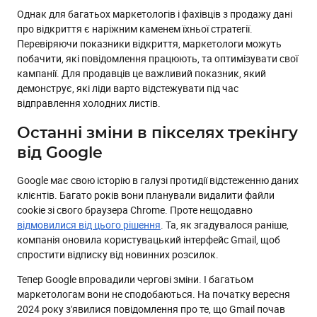
Однак для багатьох маркетологів і фахівців з продажу дані
про відкриття є наріжним каменем їхньої стратегії.
Перевіряючи показники відкриття, маркетологи можуть
побачити, які повідомлення працюють, та оптимізувати свої
кампанії. Для продавців це важливий показник, який
демонструє, які ліди варто відстежувати під час
відправлення холодних листів.
Останні зміни в пікселях трекінгу
від Google
Google має свою історію в галузі протидії відстеженню даних
клієнтів. Багато років вони планували видалити файли
cookie зі свого браузера Chrome. Проте нещодавно
відмовилися від цього рішення
. Та, як згадувалося раніше,
компанія оновила користувацький інтерфейс Gmail, щоб
спростити відписку від новинних розсилок.
Тепер Google впровадили чергові зміни. І багатьом
маркетологам вони не сподобаються. На початку вересня
2024 року з'явилися повідомлення про те, що Gmail почав