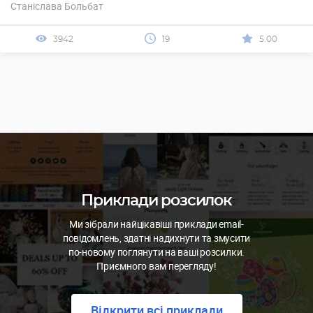
Станіслава Больбат
3942
19
5.00
Приклади розсилок
Ми зібрали найцікавіші приклади email-
повідомлень, здатні надихнути та змусити
по-новому поглянути на ваші розсилки.
Приємного вам перегляду!
Відкрити всі приклади