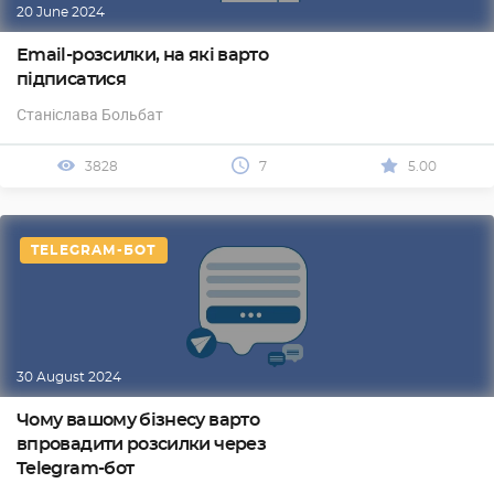
20 June 2024
Email-розсилки, на які варто
підписатися
Станіслава Больбат
3828
7
5.00
TELEGRAM-БОТ
30 August 2024
Чому вашому бізнесу варто
впровадити розсилки через
Telegram-бот