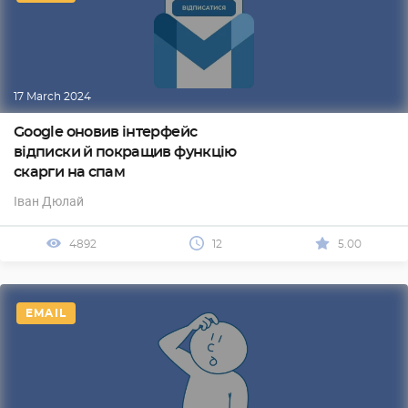
17 March 2024
Google оновив інтерфейс
відписки й покращив функцію
скарги на спам
Іван Дюлай
4892
12
5.00
EMAIL