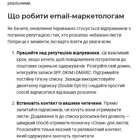
реальними.
Що робити email-маркетологам
Як бачите, оновлення переважно стосується відправників з
поганою репутацією і тих, хто розсилає небажані листи.
Попри це є моменти, які варто взяти до уваги всім:
Працюйте над репутацією відправника
. Це важливий
крок, якщо хочете, щоб повідомлення потрапляли до
поштових скриньок одержувачів. Розігрійте свій домен,
інтегруйте записи SPF, DKIM і DMARC. Підтримуйте
постійну гігієну списку. Завжди використовуйте
двоетапну підписку (Double Opt-In) і надайте простий
спосіб відписатися від ваших розсилок.
Встановіть контакт із вашими читачами
. Прямо
запитайте підписників, чи хочуть вони отримувати
листи. Додавання їх до списку розсилки без дозволу —
швидкий спосіб отримати позначку «Спам» для листів.
Розсилайте тільки якісний та релевантний контент,
який одержувачі захочуть прочитати.