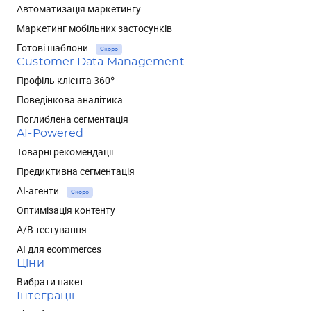
Автоматизація маркетингу
Маркетинг мобільних застосунків
Готові шаблони
Скоро
Customer Data Management
Профіль клієнта 360°
Поведінкова аналітика
Поглиблена сегментація
AI-Powered
Товарні рекомендації
Предиктивна сегментація
AI-агенти
Скоро
Оптимізація контенту
А/В тестування
AI для ecommerces
Ціни
Вибрати пакет
Інтеграції