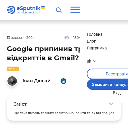
Корисне
Новини
Головна
13 вересня 2024
1804
8 хв
5.00
Блог
Підтримка
Google припинив трекінг
відкриттів в Gmail?
uk
EMAIL
Реєстрація
Іван Дюлай
Замовити консул
Вхід
Зміст
Що таке піксель трекінгу електронної пошти та як він працює
Останні зміни в пікселях трекінгу від Google