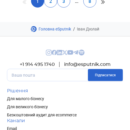
1
2
3
...
8
/
Головна eSputnik
Іван Дюлай
+1 914 495 1740
info@esputnik.com
Підписатися
Рішення
Для малого бізнесу
Для великого бізнесу
Безкоштовний аудит для ecommerce
Канали
Email