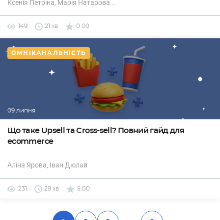
Ксенія Петріна
, Марія Натарова
...
149
21 хв
0.00
ОМНІКАНАЛЬНІСТЬ
09 липня
Що таке Upsell та Cross-sell? Повний гайд для
ecommerce
Аліна Ярова
, Іван Дюлай
231
29 хв
5.00