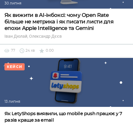
30 липня
Як вижити в AI-інбоксі: чому Open Rate
більше не метрика і як писати листи для
епохи Apple Intelligence та Gemini
Іван Дюлай
, Олександр Дєєв
77
24 хв
0.00
КЕЙСИ
13 липня
Як LetyShops виявили, що mobile push працює у 7
разів краще за email