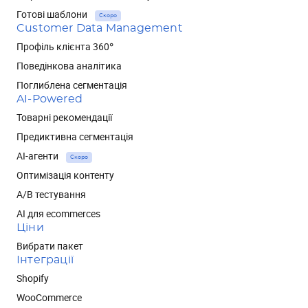
Готові шаблони
Скоро
Customer Data Management
Профіль клієнта 360°
Поведінкова аналітика
Поглиблена сегментація
AI-Powered
Товарні рекомендації
Предиктивна сегментація
AI-агенти
Скоро
Оптимізація контенту
А/В тестування
AI для ecommerces
Ціни
Вибрати пакет
Інтеграції
Shopify
WooCommerce