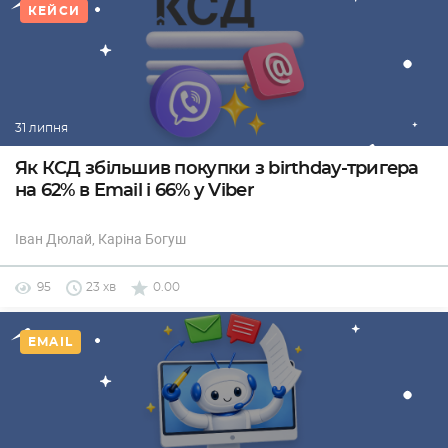
КЕЙСИ
31 липня
Як КСД збільшив покупки з birthday-тригера
на 62% в Email і 66% у Viber
Іван Дюлай
, Каріна Богуш
95
23 хв
0.00
EMAIL