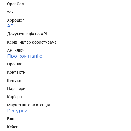
OpenCart
Wix
Хорошоп
API
Документація по API
Керівництво користувача
API ключі
Про компанію
Про нас
Контакти
Відгуки
Партнери
Кар'єра
Маркетингова агенція
Ресурси
Блог
Кейси