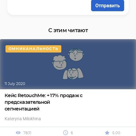
Отправить
С этим читают
ОМНИКАНАЛЬНОСТЬ
11 July 2020
Кейс RetouchMe: + 17% продаж с
предсказательной
сегментацией
Kateryna Milokhina
7831
6
5.00