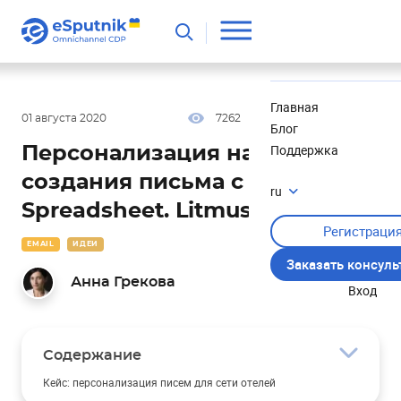
Полезное
Новости
Главная
01 августа 2020
7262
17 мин
5.00
Блог
Поддержка
Персонализация на уровне
создания письма с Google
ru
Spreadsheet. LitmusLive 2019
Регистраци
EMAIL
ИДЕИ
Заказать консул
Анна Грекова
Вход
Содержание
Кейс: персонализация писем для сети отелей