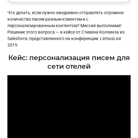
Первые шаги к автоматизации
Что делать, если нужно ежедневно отправлять огромное
Усложнение процесса
количество писем разным клиентам и с
Использование внешних источников данных для
персонализированным контентом? Миссия выполнима!
формирования персонализированных писем в eSputnik
Решение этого вопроса — в кейсе от Стивена Коллинза из
Подстановка переменных из Google Spreadsheet в
Salesforce, представленного на конференции LitmusLive
письмо
2019.
Вывод
Кейс: персонализация писем для
сети отелей