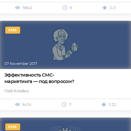
19645
6
3.21
SMS
07 November 2017
Эффективность СМС-
маркетинга — под вопросом?
Глеб Клюйко
8434
11
3.32
SMS