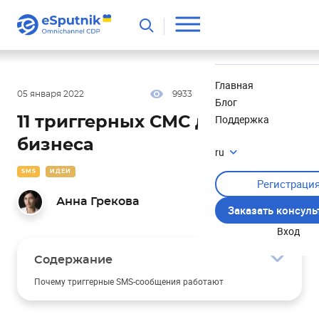
Полезное
Новости
Главная
05 января 2022
9933
16 мин
4.93
Блог
Поддержка
11 триггерных СМС для вашего
бизнеса
ru
SMS
ИДЕИ
Регистраци
Анна Грекова
Заказать консул
Вход
Содержание
Почему триггерные SMS-сообщения работают
Стратегия применения триггерных SMS: основные моменты