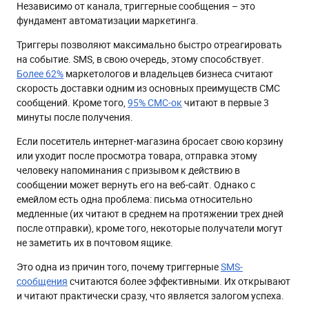
Независимо от канала, триггерные сообщения – это
Триггерные SMS со сценариями использования и примерами
фундамент автоматизации маркетинга.
Триггеры на основе поведения пользователя на сайте
Триггеры позволяют максимально быстро отреагировать
Брошенная корзина
на событие. SMS, в свою очередь, этому способствует.
Брошенный просмотр
Более 62%
маркетологов и владельцев бизнеса считают
скорость доставки одним из основных преимуществ СМС
Приветственная серия
сообщений. Кроме того,
95% СМС-ок
читают в первые 3
Транзакционные сообщения: сопровождение заказа или
минуты после получения.
подтверждение брони по СМС
Если посетитель интернет-магазина бросает свою корзину
Реактивационные SMS-сообщения
или уходит после просмотра товара, отправка этому
Триггер “С Днем рождения” в SMS
человеку напоминания с призывом к действию в
сообщении может вернуть его на веб-сайт. Однако с
Сбор обратной связи от покупателей
емейлом есть одна проблема: письма относительно
СМС в программе лояльности
медленные (их читают в среднем на протяжении трех дней
после отправки), кроме того, некоторые получатели могут
Сценарии отправки триггерных СМС
не заметить их в почтовом ящике.
Зачем бизнесу триггерные SMS-рассылки
Это одна из причин того, почему триггерные
SMS-
сообщения
считаются более эффективными. Их открывают
и читают практически сразу, что является залогом успеха.