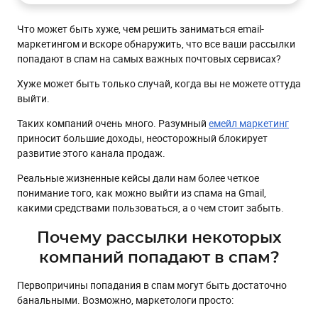
Знакомство с компанией
Что может быть хуже, чем решить заниматься email-
Как попали в спам на Gmail
маркетингом и вскоре обнаружить, что все ваши рассылки
Почему Goso выбрали eSputnik
попадают в спам на самых важных почтовых сервисах?
Какую гипотезу мы поставили
Хуже может быть только случай, когда вы не можете оттуда
Техническая сторона и изучение ситуации
выйти.
Аутентификация и идентификация
Таких компаний очень много. Разумный
емейл маркетинг
приносит большие доходы, неосторожный блокирует
Подписка / Настройка коммуникации с новыми
потребителями
развитие этого канала продаж.
Проморассылки и дизайн
Реальные жизненные кейсы дали нам более четкое
понимание того, как можно выйти из спама на Gmail,
С какими контактами мы работали?
какими средствами пользоваться, а о чем стоит забыть.
Как анализ писем повлиял на дизайн
Почему рассылки некоторых
Последний шаг наверх из спама
компаний попадают в спам?
Результат проделанной работы
Первопричины попадания в спам могут быть достаточно
банальными. Возможно, маркетологи просто: