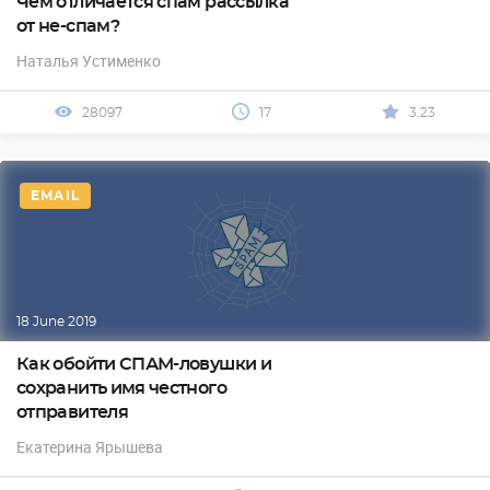
Чем отличается спам рассылка
от не-спам?
Наталья Устименко
28097
17
3.23
EMAIL
18 June 2019
Как обойти СПАМ-ловушки и
сохранить имя честного
отправителя
Екатерина Ярышева