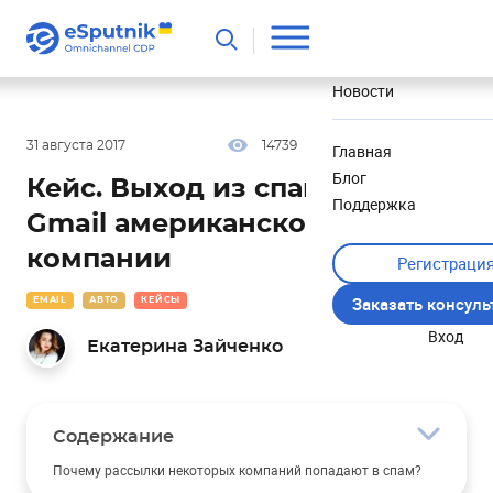
Полезное
Новости
31 августа 2017
14739
16 мин
3.38
Главная
Блог
Кейс. Выход из спама на
Поддержка
Gmail американской ритейл
компании
Регистраци
Заказать консул
EMAIL
АВТО
КЕЙСЫ
Вход
Екатерина Зайченко
Содержание
Почему рассылки некоторых компаний попадают в спам?