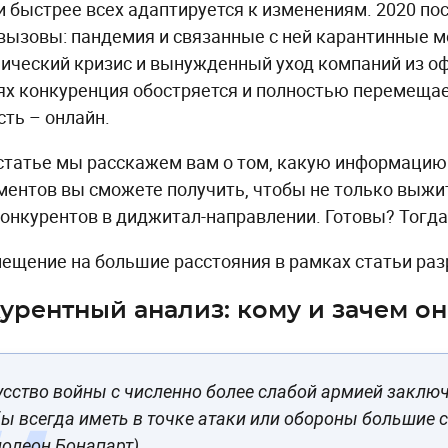
и быстрее всех адаптируется к изменениям. 2020 по
вызовы: пандемия и связанные с ней карантинные 
ический кризис и вынужденный уход компаний из оф
ях конкуренция обостряется и полностью перемещае
сть – онлайн.
 статье мы расскажем вам о том, какую информацию
ментов вы сможете получить, чтобы не только выжит
конкурентов в диджитал-направлении. Готовы? Тогда
ещение на большие расстояния в рамках статьи раз
урентный анализ: кому и зачем о
сство войны с численно более слабой армией заключ
ы всегда иметь в точке атаки или обороны большие с
полеон Бонапарт)