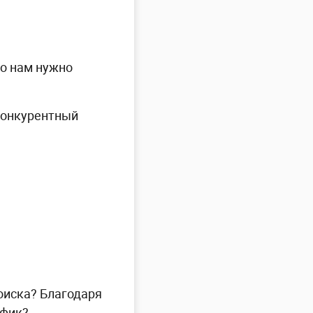
то нам нужно
онкурентный
оиска? Благодаря
афик?