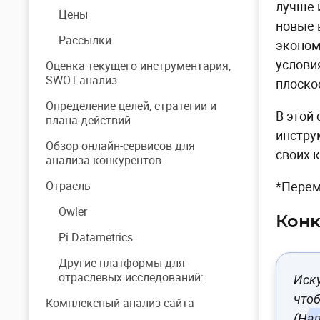
лучше 
Цены
новые 
Рассылки
эконом
услови
Оценка текущего инструментария,
SWOT-анализ
плоско
Определение целей, стратегии и
В этой
плана действий
инстру
Обзор онлайн-сервисов для
своих 
анализа конкурентов
Отрасль
*Перем
Owler
Конк
Pi Datametrics
Другие платформы для
отраслевых исследований:
Иску
чтоб
Комплексный анализ сайта
(На