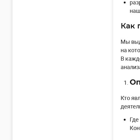
раз
наш
Как 
Мы выд
на кот
В кажд
анализ
Оп
Кто яв
деятел
Где
Кон