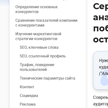
Се
Определение основных
конкурентов
ан
Сравнение показателей компании
с конкурентами
по
Изучение маркетинговой
ост
стратегии конкурентов
SEO, ключевые слова
SEO, ссылочный профиль
Нужн
Трафик, поведение
куда
пользователей
(“Ал
Технические параметры сайта
Контент
Соцмедиа
Соврем
аудито
Реклама