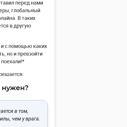
ставил перед нами
меры, глобальный
лайна. В таких
тся в другую
 и с помощью каких
ь, но и превзойти
 поехали!*
решается.
н нужен?
ается в том,
илы, чем у врага.