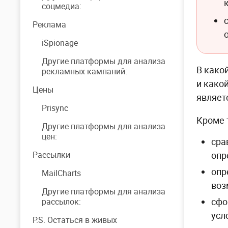
соцмедиа:
Реклама
iSpionage
Другие платформы для анализа
В како
рекламных кампаний:
и како
Цены
являет
Prisync
Кроме 
Другие платформы для анализа
цен:
сра
Рассылки
опр
опр
MailCharts
воз
Другие платформы для анализа
сфо
рассылок:
усл
P.S. Остаться в живых