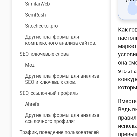
SimilarWeb
SemRush
Sitechecker.pro
Как го
Другие платформы для
настол
комплексного анализа сайтов:
маркет
SEO, ключевые слова
услови
она см
Moz
это зн
Другие платформы для анализа
конкур
SEO и ключевых слов:
которы
SEO, ссылочный профиль
Вместе
Ahrefs
Ведь в
Другие платформы для анализа
правил
ссылочного профиля:
исполь
Трафик, поведение пользователей
превыш