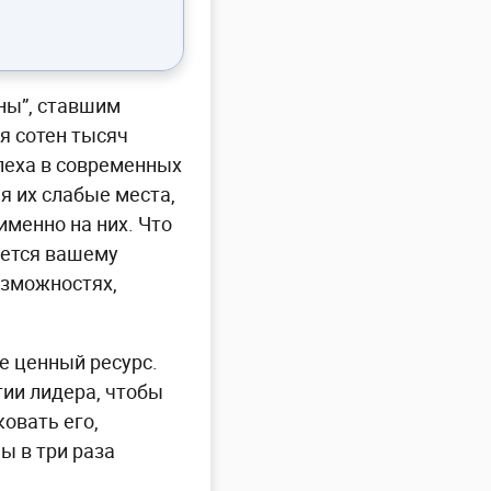
ны”, ставшим
я сотен тысяч
пеха в современных
я их слабые места,
менно на них. Что
дается вашему
озможностях,
е ценный ресурс.
гии лидера, чтобы
овать его,
ы в три раза