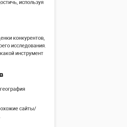
остичь, используя
ценки конкурентов,
оего исследования.
 какой инструмент
в
 география
охожие сайты/
.