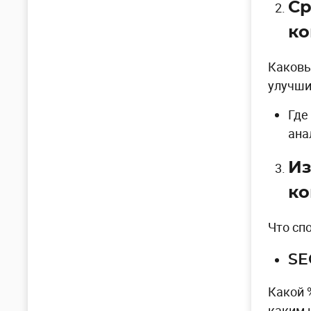
Ср
ко
Каковы
улучши
Где
ана
Из
ко
Что сп
SE
Какой 
каким 