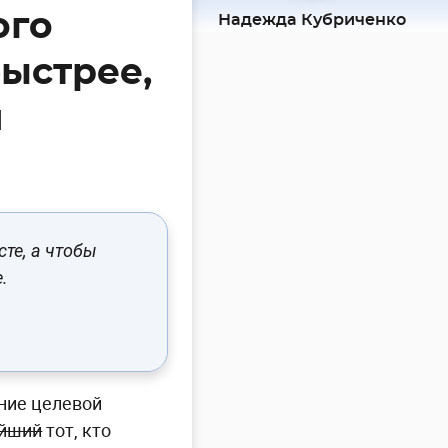
ого
Надежда Кубриченко
быстрее,
и
сте, а чтобы
.
ние целевой
ейший
тот, кто