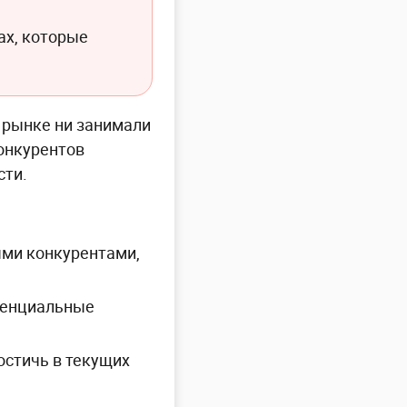
ах, которые
а рынке ни занимали
конкурентов
сти.
ыми конкурентами,
отенциальные
остичь в текущих