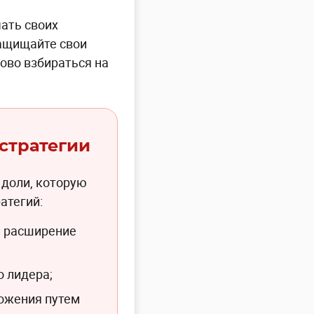
чать своих
защищайте свои
ново взбираться на
стратегии
 доли, которую
атегий:
и расширение
о лидера;
ложения путем