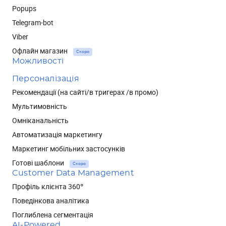
Popups
Telegram-bot
Viber
Офлайн магазин
Скоро
Можливості
Персоналізація
Рекомендації (на сайті/в тригерах /в промо)
Мультимовність
Омніканальність
Автоматизація маркетингу
Маркетинг мобільних застосунків
Готові шаблони
Скоро
Customer Data Management
Профіль клієнта 360°
Поведінкова аналітика
Поглиблена сегментація
AI-Powered