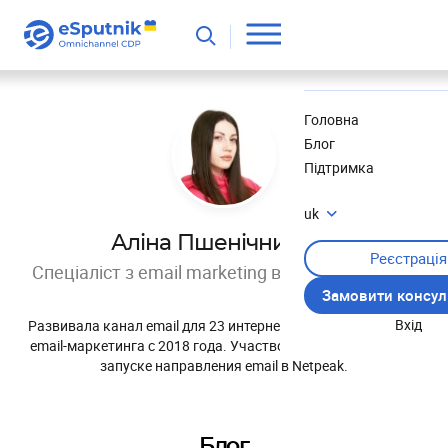
Корисне
Новини
Головна
Блог
Підтримка
uk
Аліна Пшенічникова
Реєстрація
Спеціаліст з email marketing в Netpeak Agency
Замовити консул
Вхід
Развивала канал email для 23 интернет-магазинов. В сфере
email-маркетинга с 2018 года. Участвовала в построении и
запуске направления email в Netpeak.
Блог