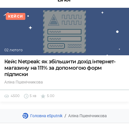
КЕЙСИ
02 лютого
Кейс Netpeak: як збільшити дохід інтернет-
магазину на 111% за допомогою форм
підписки
Аліна Пшенічникова
4500
5 хв
5.00
/
Головна eSputnik
Аліна Пшенічникова