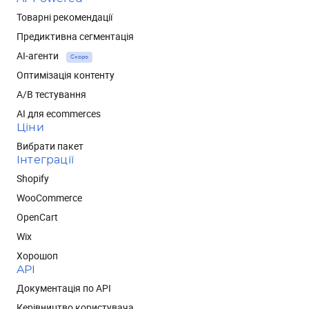
Товарні рекомендації
Предиктивна сегментація
AI-агенти
Скоро
Оптимізація контенту
А/В тестування
AI для ecommerces
Ціни
Вибрати пакет
Інтеграції
Shopify
WooCommerce
OpenCart
Wix
Хорошоп
API
Документація по API
Керівництво користувача