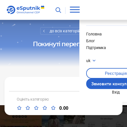
Корисне
Новини
до всіх категорій
Головна
Блог
Покинуті перегляди
Підтримка
uk
Реєстрація
Замовити консул
Вхід
Оцініть категорію:
0.00