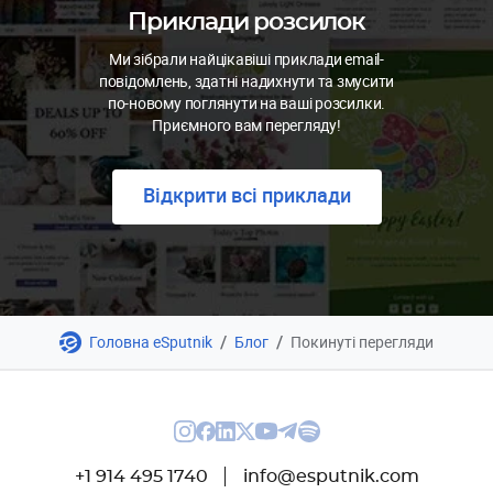
Приклади розсилок
Ми зібрали найцікавіші приклади email-
повідомлень, здатні надихнути та змусити
по-новому поглянути на ваші розсилки.
Приємного вам перегляду!
Відкрити всі приклади
/
/
Головна eSputnik
Блог
Покинуті перегляди
+1 914 495 1740
info@esputnik.com