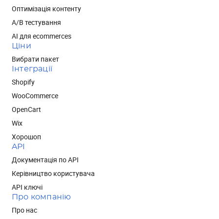
Оптимізація контенту
А/В тестування
AI для ecommerces
Ціни
Вибрати пакет
Інтеграції
Shopify
WooCommerce
OpenCart
Wix
Хорошоп
API
Документація по API
Керівництво користувача
API ключі
Про компанію
Про нас