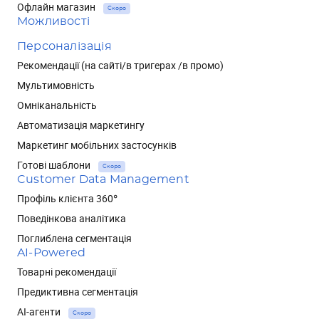
Офлайн магазин
Скоро
Можливості
Персоналізація
Рекомендації (на сайті/в тригерах /в промо)
Мультимовність
Омніканальність
Автоматизація маркетингу
Маркетинг мобільних застосунків
Готові шаблони
Скоро
Customer Data Management
Профіль клієнта 360°
Поведінкова аналітика
Поглиблена сегментація
AI-Powered
Товарні рекомендації
Предиктивна сегментація
AI-агенти
Скоро