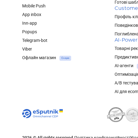
Готові шаб
Mobile Push
Custome
App inbox
Профіль кл
Inn-app
Поведінков
Popups
Поглиблена
Telegram-bot
AI-Powe
Товарні ре
Viber
Предиктивн
Офлайн магазин
Скоро
AI-агенти
Оптимізаці
А/В тестув
AI для eco
2026 © All rights reserved.
Політика конфіденційності
Уго