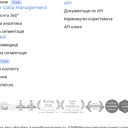
лони
API
Скоро
r Data Management
Документація по API
ієнта 360°
Керівництво користувача
а аналітика
API ключі
 сегментація
red
комендації
а сегментація
Скоро
я контенту
ання
mmerces
да про обробку даних
Відповідність GDPR
Умови використання серв