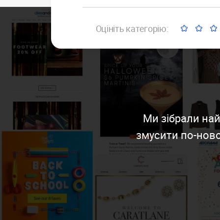
Оцініть категорію:
Ми зібрали най
змусити по-ново