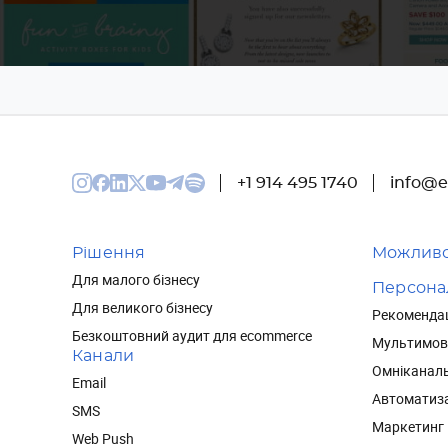
+1 914 495 1740
info@e
Рішення
Можливо
Для малого бізнесу
Персонал
Для великого бізнесу
Рекомендаці
Безкоштовний аудит для ecommerce
Мультимов
Канали
Омніканаль
Email
Автоматиза
SMS
Маркетинг 
Web Push