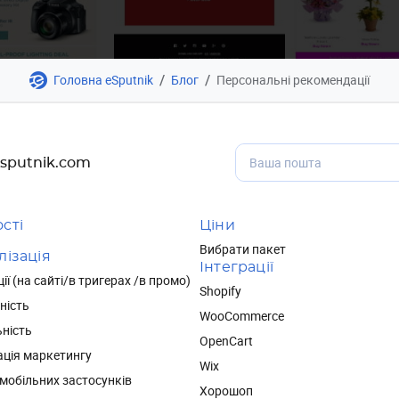
/
/
Головна eSputnik
Блог
Персональні рекомендації
sputnik.com
сті
Ціни
Вибрати пакет
ізація
Інтеграції
ї (на сайті/в тригерах /в промо)
Shopify
ність
WooCommerce
ність
OpenCart
ція маркетингу
Wix
мобільних застосунків
Хорошоп