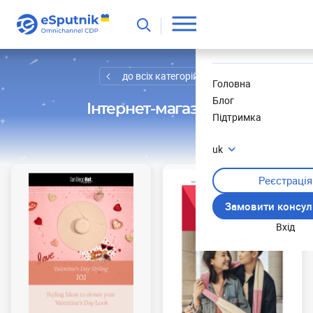
Корисне
Новини
до всіх категорій
Головна
Блог
Інтернет-магазини
Підтримка
uk
Реєстрація
Замовити консул
Вхід