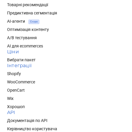
Товарні рекомендації
Предиктивна сегментація
AI-агенти
Скоро
Оптимізація контенту
А/В тестування
AI для ecommerces
Ціни
Вибрати пакет
Інтеграції
Shopify
WooCommerce
OpenCart
Wix
Хорошоп
API
Документація по API
Керівництво користувача