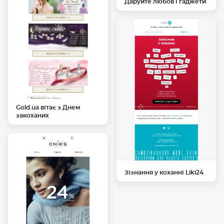
Даруйте любов і гаджети
Gold.ua вітає з Днем
закоханих
Зізнання у коханні Liki24