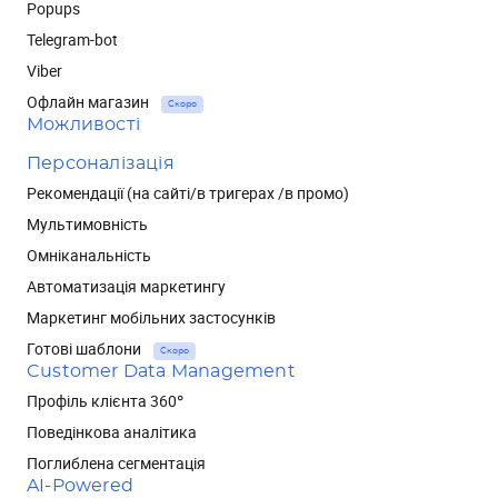
Popups
Telegram-bot
Viber
Офлайн магазин
Скоро
Можливості
Персоналізація
Рекомендації (на сайті/в тригерах /в промо)
Мультимовність
Омніканальність
Автоматизація маркетингу
Маркетинг мобільних застосунків
Готові шаблони
Скоро
Customer Data Management
Профіль клієнта 360°
Поведінкова аналітика
Поглиблена сегментація
AI-Powered