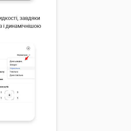
дкості, завдяки
з і динамічнішою