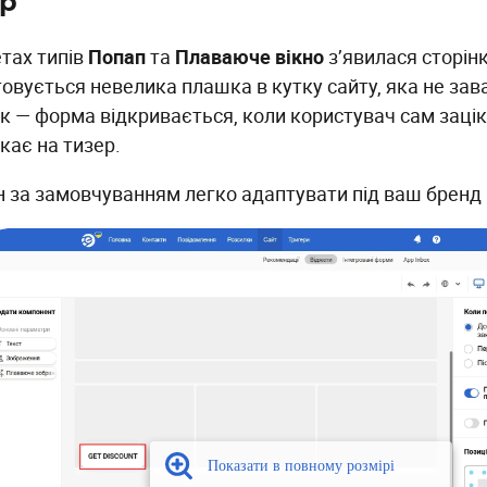
ер
етах типів
Попап
та
Плаваюче вікно
з’явилася сторін
овується невелика плашка в кутку сайту, яка не за
ок — форма відкривається, коли користувач сам зацік
скає на тизер.
 за замовчуванням легко адаптувати під ваш бренд 