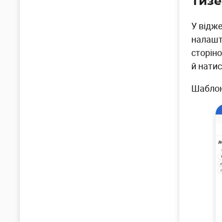
Тиз
У відж
налашт
сторін
й нати
Шаблон