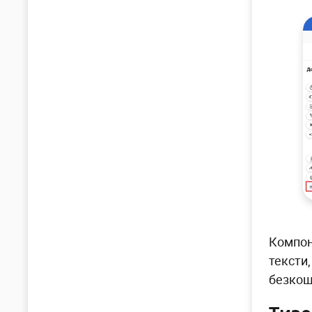
Компон
тексти,
безкош