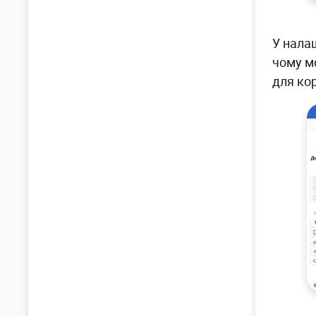
У нала
чому м
для кор