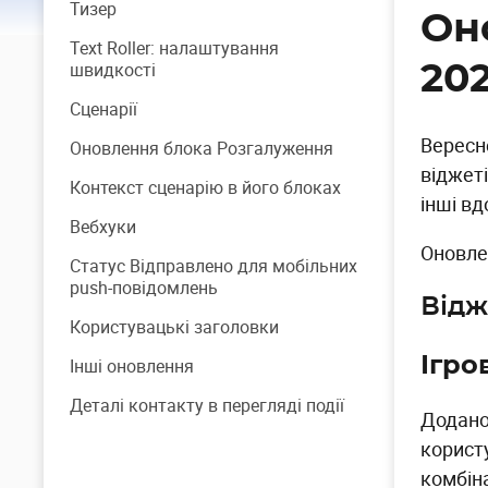
Тизер
Он
Text Roller: налаштування
швидкості
20
Сценарії
Вересн
Оновлення блока Розгалуження
віджет
Контекст сценарію в його блоках
інші в
Вебхуки
Оновле
Статус Відправлено для мобільних
push-повідомлень
Відж
Користувацькі заголовки
Ігро
Інші оновлення
Деталі контакту в перегляді події
Додано
корист
комбін