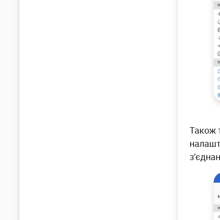
Також 
налашт
з’єднан