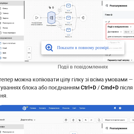
Події в повідомленнях
тепер можна копіювати цілу гілку зі всіма умовами —
уваннях блока або поєднанням
Ctrl+D
/
Cmd+D
після
ня.