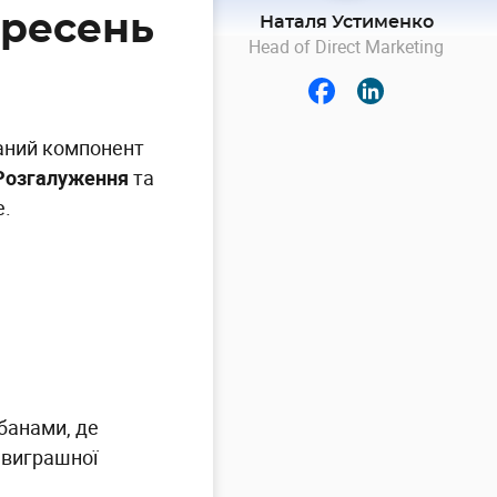
ересень
Наталя Устименко
Head of Direct Marketing
аний компонент
Розгалуження
та
е.
банами, де
о виграшної