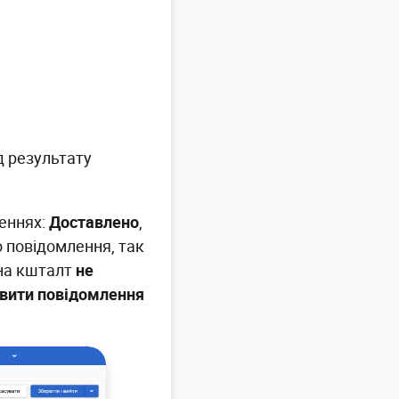
д результату
леннях:
Доставлено
,
о повідомлення, так
 на кшталт
не
вити повідомлення