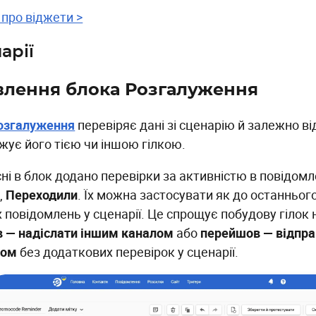
 про віджети >
арії
лення блока Розгалуження
озгалуження
перевіряє дані зі сценарію й залежно ві
жує його тією чи іншою гілкою.
сні в блок додано перевірки за активністю в повідом
и
,
Переходили
. Їх можна застосувати як до останньог
іх повідомлень у сценарії. Це спрощує побудову гілок
в — надіслати іншим каналом
або
перейшов — відпра
ном
без додаткових перевірок у сценарії.