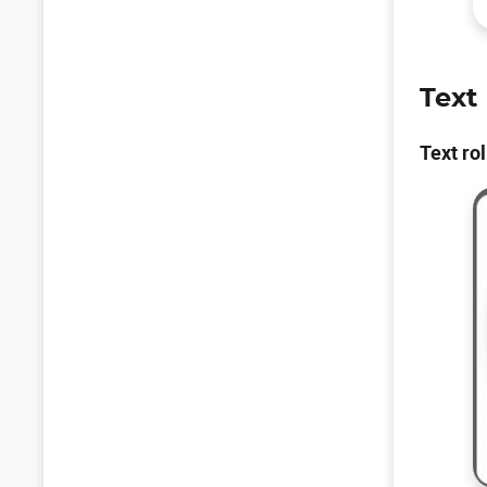
Text
Text rol