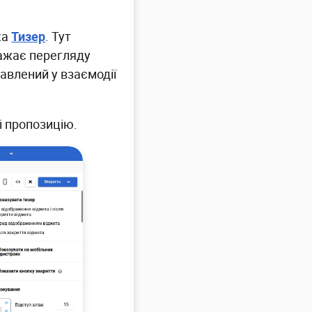
ка
Тизер
. Тут
важає перегляду
авлений у взаємодії
і пропозицію.