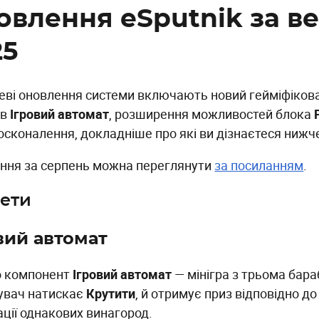
овлення eSputnik за в
25
еві оновлення системи включають новий гейміфіков
ів
Ігровий автомат
, розширення можливостей блока
досконалення, докладніше про які ви дізнаєтеся нижч
ння за серпень можна переглянути
за посиланням
.
ети
вий автомат
 компонент
Ігровий автомат
— мінігра з трьома бара
увач натискає
Крутити
, й отримує приз відповідно д
ації однакових винагород.