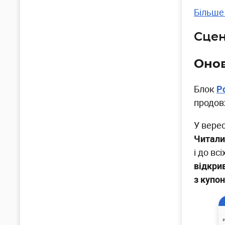
Більше
Сцен
Онов
Блок
Р
продов
У вере
Читал
і до вс
відкри
з купо