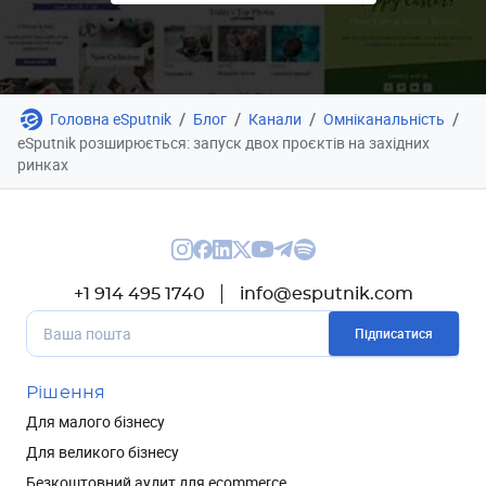
/
/
/
/
Головна eSputnik
Блог
Канали
Омніканальність
eSputnik розширюється: запуск двох проєктів на західних
ринках
+1 914 495 1740
info@esputnik.com
Підписатися
Рішення
Для малого бізнесу
Для великого бізнесу
Безкоштовний аудит для ecommerce