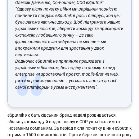
Олексій Данченко, Co-Founder, COO eSputnik:
“Одразу після початку війни ми вирішили повністю
припинити продажі eSputnik в росіі і білорусі, хоч це і
була вагома частина доходу. Щоб підтримати наших
українських клієнтів, зберегти команду та прискорити
експансію глобального ринку – де така
функціональність затребувана не менше – ми
виокремили продукти для зростання у двох
вертикалях.
Водночас eSputnik не припиняє працювати з
українським бізнесом, без поділу на розмір та вид:
enterprise чи зростаючий проєкт, mobile-first чи web,
ритейлер чи маркеплейс – усі мають доступ до тієї
самої платформи з усіма інструментами”
.
eSputnik як батьківський бренд надалі розвивається,
збільшує команду й надає послуги CDP українським та
іноземним компаніям. За період після початку війни eSputnik
отримав 1600 нових клієнтів. Проти березня поточного року