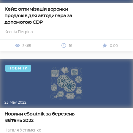
Кейс: оптимізація воронки
продажів для автодилера за
допомогою CDP
Ксенія Петріна
3465
16
0.00
НОВИНИ
23 May 2022
Новини eSputnik за березень-
квітень 2022
Наталя Устименко