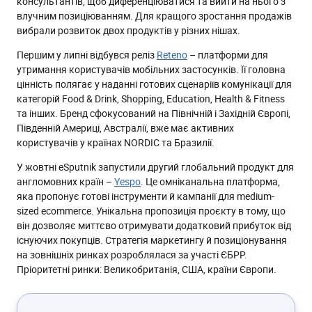
консультантів, щоб диференціюватися та вийти на нього з
влучним позиціюванням. Для кращого зростання продажів
вибрали розвиток двох продуктів у різних нішах.
Першим у липні відбувся реліз
Reteno
– платформи для
утримання користувачів мобільних застосунків. Її головна
цінність полягає у наданні готових сценаріїв комунікації для
категорій Food & Drink, Shopping, Education, Health & Fitness
та інших. Бренд сфокусований на Північній і Західній Європі,
Південній Америці, Австралії, вже має активних
користувачів у країнах NORDIC та Бразилії.
У жовтні eSputnik запустили другий глобальний продукт для
англомовних країн –
Yespo
. Це омніканальна платформа,
яка пропонує готові інструменти й кампанії для medium-
sized ecommerce. Унікальна пропозиція проєкту в тому, що
він дозволяє миттєво отримувати додатковий прибуток від
існуючих покупців. Стратегія маркетингу й позиціонування
на зовнішніх ринках розроблялася за участі ЄБРР.
Пріоритетні ринки: Великобританія, США, країни Європи.