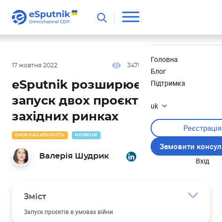
Корисне
Новини
Головна
17 жовтня 2022
3475
6 хв
5.00
Блог
Підтримка
eSputnik розширюється:
запуск двох проєктів на
uk
західних ринках
Реєстрація
ОМНІКАНАЛЬНІСТЬ
НОВИНИ
Замовити консул
Валерія Шудрик
Вхід
Зміст
Запуск проєктів в умовах війни