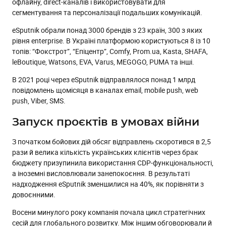
офлайну, direct-каналів і використовувати для
сегментування та персоналізації подальших комунікацій.
eSputnik обрали понад 3000 брендів з 23 країн, 300 з яких
рівня enterprise. В Україні платформою користуються 8 із 10
топів: “Фокстрот”, “Епіцентр”, Comfy, Prom.ua, Kasta, SHAFA,
leBoutique, Watsons, EVA, Varus, MEGOGO, PUMA та інші.
В 2021 році через eSputnik відправлялося понад 1 млрд
повідомлень щомісяця в каналах email, mobile push, web
push, Viber, SMS.
Запуск проєктів в умовах війни
З початком бойових дій обсяг відправлень скоротився в 2,5
рази й велика кількість українських клієнтів через брак
бюджету призупинила використання CDP-функціональності,
а іноземні висловлювали занепокоєння. В результаті
надходження eSputnik зменшилися на 40%, як порівняти з
довоєнними.
Восени минулого року компанія почала цикл стратегічних
сесій для глобального розвитку. Між іншим обговорювали й