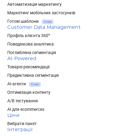
Автоматизація маркетингу
Маркетинг мобільних застосунків
Готові шаблони
Скоро
Customer Data Management
Профіль клієнта 360°
Поведінкова аналітика
Поглиблена сегментація
AI-Powered
Товарні рекомендації
Предиктивна сегментація
AI-агенти
Скоро
Оптимізація контенту
А/В тестування
AI для ecommerces
Ціни
Вибрати пакет
Інтеграції