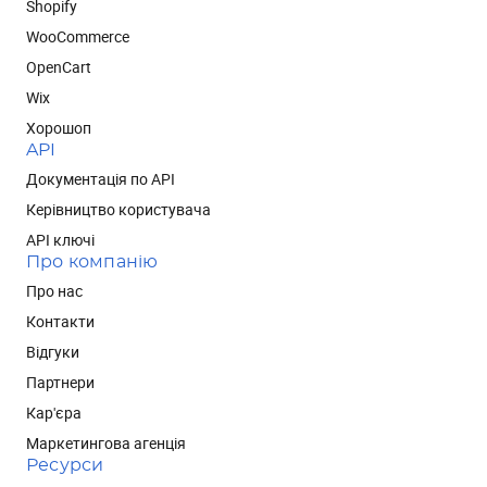
Shopify
WooCommerce
OpenCart
Wix
Хорошоп
API
Документація по API
Керівництво користувача
API ключі
Про компанію
Про нас
Контакти
Відгуки
Партнери
Кар'єра
Маркетингова агенція
Ресурси