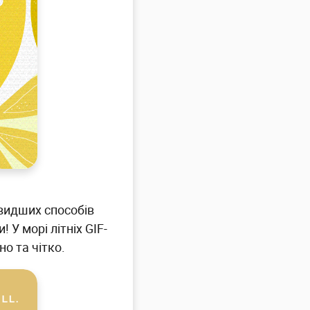
видших способів
 У морі літніх GIF-
о та чітко.