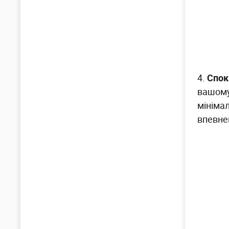
4.
Спок
вашому
мінімал
впевне