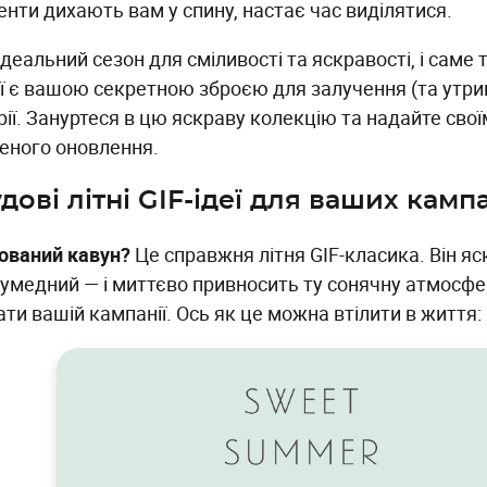
енти дихають вам у спину, настає час виділятися.
ідеальний сезон для сміливості та яскравості, і саме т
ії є вашою секретною зброєю для залучення (та утри
рії. Зануртеся в цю яскраву колекцію та надайте сво
еного оновлення.
удові літні GIF-ідеї для ваших камп
ований кавун?
Це справжня літня GIF-класика. Він яс
кумедний — і миттєво привносить ту сонячну атмосфе
ти вашій кампанії. Ось як це можна втілити в життя: