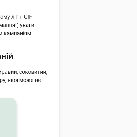
ому літні GIF-
мання!) уваги
їм кампаніям
аній
кравий, соковитий,
ру, якої може не