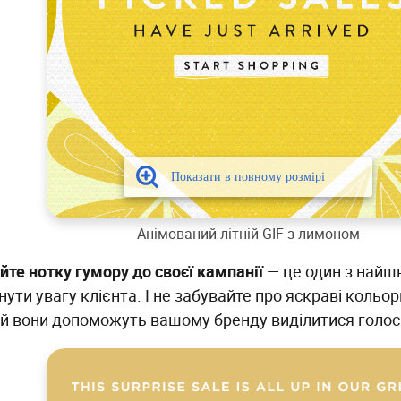
Анімований літній GIF з лимоном
йте нотку гумору до своєї кампанії
— це один з найш
ути увагу клієнта. І не забувайте про яскраві кольори!
ій вони допоможуть вашому бренду виділитися голосн