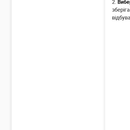
2.
Вибе
зберіг
відбува