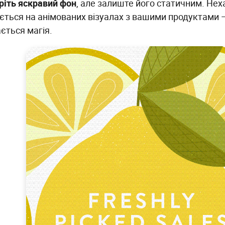
ріть яскравий фон
, але залиште його статичним. Нех
ається на анімованих візуалах з вашими продуктами 
ється магія.