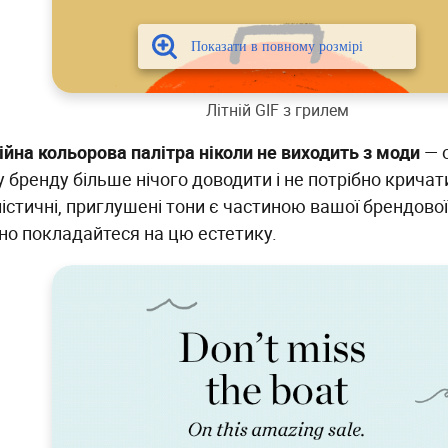
Літній GIF з грилем
ійна кольорова палітра ніколи не виходить з моди
— 
 бренду більше нічого доводити і не потрібно крича
істичні, приглушені тони є частиною вашої брендової
но покладайтеся на цю естетику.