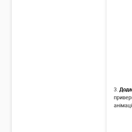
3.
Дода
приверн
анімац