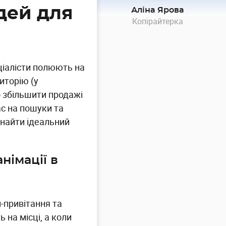
ідей для
Аліна Ярова
Копірайтерка
ціалісти полюють на
иторію (у
о збільшити продажі
с на пошуки та
 знайти ідеальний
німації в
и-привітання та
 на місці, а коли