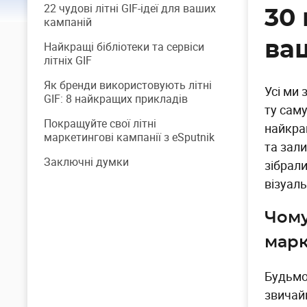
22 чудові літні GIF-ідеї для ваших
30 
кампаній
ва
Найкращі бібліотеки та сервіси
літніх GIF
Як бренди використовують літні
Усі ми
GIF: 8 найкращих прикладів
ту саму
Покращуйте свої літні
найкра
маркетингові кампанії з eSputnik
та зал
Заключні думки
зібрали
візуаль
Чому
марк
Будьмо 
звичайн