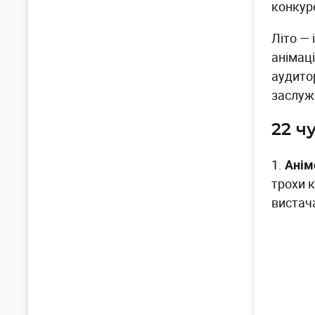
конкур
Літо — 
анімац
аудито
заслуж
22 ч
1.
Анім
трохи 
вистача