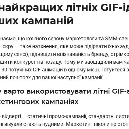
найкращих літніх GIF-
ших кампаній
 знаємо, що кожного сезону маркетологи та SMM-спе
 іскру — таке натхнення, яке може підірвати їхню ауд
щому сенсі), підвищити впізнаваність бренду, стрімк
ишити конкурентів позаду. Тому ми заощадили вам ча
 30 потужних GIF-анімацій в одному місці. Готуйтеся
ний поштовх для вашої наступної кампанії.
 варто використовувати літні GIF-а
етингових кампаніях
відверті — статичні промо-кампанії, стандартні лист
і візуали стають нудними. Маркетинг ніколи не стоїть