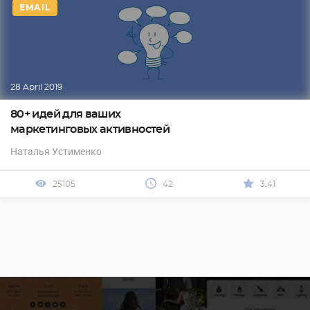
EMAIL
28 April 2019
80+ идей для ваших
маркетинговых активностей
Наталья Устименко
25105
42
3.41