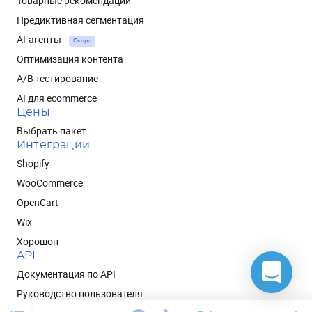
Товарные рекомендации
Предиктивная сегментация
AI-агенты
Скоро
Оптимизация контента
A/B тестирование
AI для ecommerce
Цены
Выбрать пакет
Интеграции
Shopify
WooCommerce
OpenCart
Wix
Хорошоп
API
Документация по API
Руководство пользователя