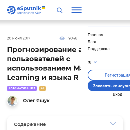
Полезное
Новости
Главная
20 июня 2017
9048
24 мин
3.75
Блог
Поддержка
Прогнозирование активности
пользователей с
ru
использованием Machine
Регистраци
Learning и языка R
Заказать консул
АВТОМАТИЗАЦИЯ
AI
Вход
Олег Ящук
Содержание