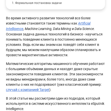
1. Формальная постановка задачи
2. Подготовка данных
Во время активного развития технологий все более
2.1. Моделирование исходных данных
известными становятся такие термины как
Artificial
2.2. Агрегирование информации по каждому
и
.
Intelligence
, Machine Learning, Data Mining
Data Science
пользователю
Основная задача данных технологий в бизнесе - научиться
3. Выбор и обучение модели
понимать поведение клиента в постоянно меняющихся
условиях. Ведь если мы знаем как поведёт себя клиент в
3.1. Разделение данных на обучающую и тестовую
выборки
будущем, мы можем наилучшим образом спланировать и
провести маркетинговые активности.
3.2. Обучение модели на выборке для обучения
Математические алгоритмы машинного обучения работают
3.3. Предсказание результатов для тестовой выборки
с большими объёмами данных и находят даже скрытые
4. Анализ точности модели
закономерности поведения клиентов. Эти закономерности
не видны менеджерам и, более того, иногда даже сами
5. Анализ результатов
клиенты о них не подозревают (уже классический пример:
Существенно ли это?
случай с компанией Target
).
В этой статье мы рассмотрим один из подходов, который
используется в системе искусственного интеллекта eSputnik
Intelligence.