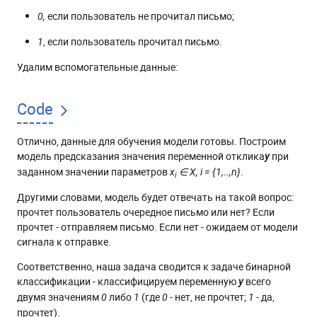
если пользователь не прочитал письмо;
0,
, если пользователь прочитал письмо.
1
Удалим вспомогательные данные:
Code
Отлично, данные для обучения модели готовы. Построим
модель предсказания значения переменной отклика
при
y
заданном значении параметров
.
x
∈ X, i = {1,..,n}
i
Другими словами, модель будет отвечать на такой вопрос:
прочтет пользователь очередное письмо или нет? Если
прочтет - отправляем письмо. Если нет - ожидаем от модели
сигнала к отправке.
Соответственно, наша задача сводится к задаче бинарной
классификации - классифицируем переменную
всего
y
двумя значениям
либо
(где
- нет, не прочтет;
- да,
0
1
0
1
прочтет).