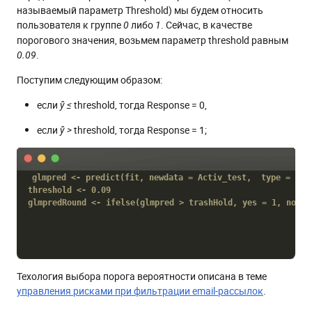
называемый параметр Threshold) мы будем относить
пользователя к группе
либо
. Сейчас, в качестве
0
1
порогового значения, возьмем параметр threshold равным
.
0.09
Поступим следующим образом:
если
threshold, тогда Response = 0,
ŷ ≤
если
threshold, тогда Response = 1;
ŷ >
glmpred <- predict(fit, newdata = Activ_test,  type = 'res
threshold <- 0.09

glmpredRound <- ifelse(glmpred > trashHold, yes = 1, no = 
Техология выбора порога вероятности описана в теме
управления рисками при фильтрации email-рассылок
.