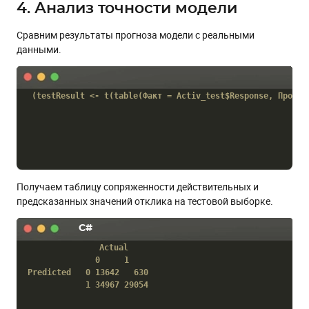
4. Анализ точности модели
Сравним результаты прогноза модели с реальными
данными.
(testResult <- t(table(Факт = Activ_test$Response, Прогно
Получаем таблицу сопряженности действительных и
предсказанных значений отклика на тестовой выборке.
C#
              Actual

              0     1

Predicted   0 13642   630

            1 34967 29054