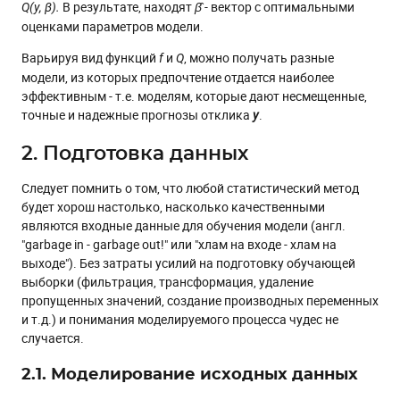
В результате, находят
- вектор с оптимальными
Q(y, β).
β̂
оценками параметров модели.
Варьируя вид функций
и
, можно получать разные
f
Q
модели, из которых предпочтение отдается наиболее
эффективным - т.е. моделям, которые дают несмещенные,
точные и надежные прогнозы отклика
.
y
2. Подготовка данных
Следует помнить о том, что любой статистический метод
будет хорош настолько, насколько качественными
являются входные данные для обучения модели (англ.
"garbage in - garbage out!" или "хлам на входе - хлам на
выходе"). Без затраты усилий на подготовку обучающей
выборки (фильтрация, трансформация, удаление
пропущенных значений, создание производных переменных
и т.д.) и понимания моделируемого процесса чудес не
случается.
2.1. Моделирование исходных данных