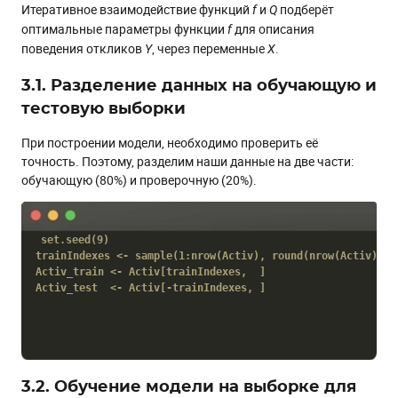
Итеративное взаимодействие функций
и
подберёт
f
Q
оптимальные параметры функции
для описания
f
поведения откликов
, через переменные
.
Y
X
3.1. Разделение данных на обучающую и
тестовую выборки
При построении модели, необходимо проверить её
точность. Поэтому, разделим наши данные на две части:
обучающую (80%) и проверочную (20%).
set.seed(9)

trainIndexes <- sample(1:nrow(Activ), round(nrow(Activ) * .
Activ_train <- Activ[trainIndexes,  ]

Activ_test  <- Activ[-trainIndexes, ]
3.2. Обучение модели на выборке для