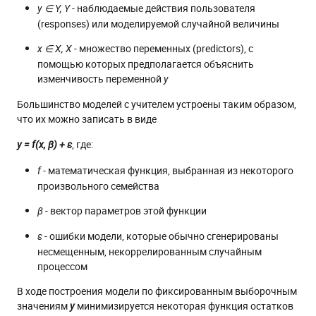
- наблюдаемые действия пользователя
y ∈ Y, Y
(responses) или моделируемой случайной величины
- множество переменных (predictors), с
x ∈ X, X
помощью которых предполагается объяснить
изменчивость переменной
y
Большинство моделей с учителем устроены таким образом,
что их можно записать в виде
, где:
y = f(x, β) + ε
- математическая функция, выбранная из некоторого
f
произвольного семейства
- вектор параметров этой функции
β
- ошибки модели, которые обычно сгенерированы
ε
несмещенным, некоррелированным случайным
процессом
В ходе построения модели по фиксированным выборочным
значениям
минимизируется некоторая функция остатков
y