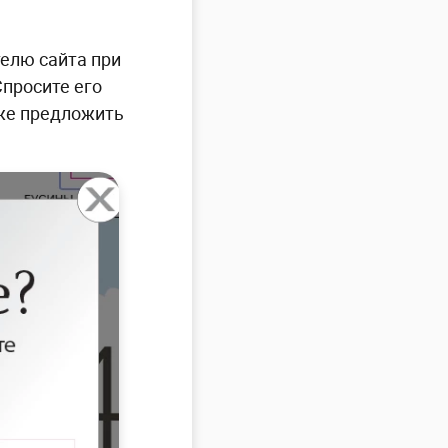
телю сайта при
Спросите его
аже предложить