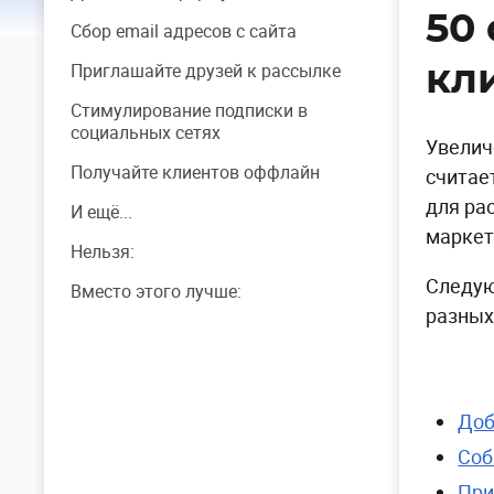
50
Сбор email адресов с сайта
Приглашайте друзей к рассылке
кл
Стимулирование подписки в
социальных сетях
Увелич
Получайте клиентов оффлайн
считае
для ра
И ещё...
маркет
Нельзя:
Следую
Вместо этого лучше:
разных
Доб
Соб
При