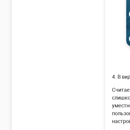
4. В в
Считае
слишко
уместн
пользо
настро