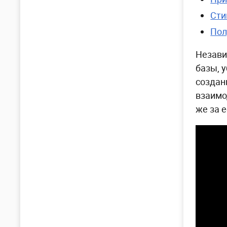
Сти
Пол
Незави
базы, 
создан
взаимо
же за 