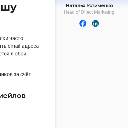
ашу
Наталья Устименко
Head of Direct Marketing
лки часто
ть email-адреса
аётся любой
иков за счёт
емейлов