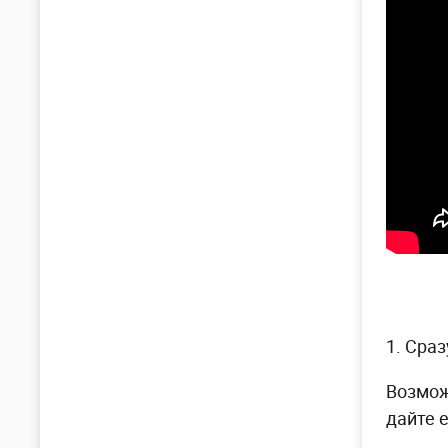
1. Сра
Возмож
дайте 