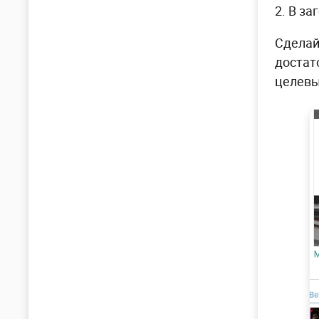
2. В з
Сделай
достат
целевы