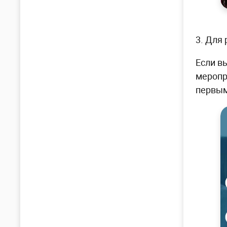
3. Для
Если в
меропр
первым