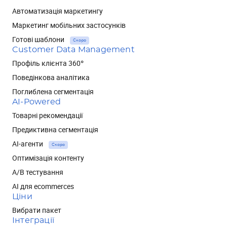
Автоматизація маркетингу
Маркетинг мобільних застосунків
Готові шаблони
Скоро
Customer Data Management
Профіль клієнта 360°
Поведінкова аналітика
Поглиблена сегментація
AI-Powered
Товарні рекомендації
Предиктивна сегментація
AI-агенти
Скоро
Оптимізація контенту
А/В тестування
AI для ecommerces
Ціни
Вибрати пакет
Інтеграції