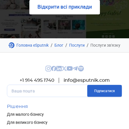
Відкрити всі приклади
/
/
/
Головна eSputnik
Блог
Послуги
Послуги зв'язку
+1 914 495 1740
info@esputnik.com
Підписатися
Рішення
Для малого бізнесу
Для великого бізнесу