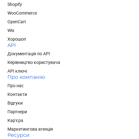
Shopify
WooCommerce
OpenCart
Wix
Хорошоп
API
Документація по API
Керівництво користувача
API ключі
Про компанію
Про нас
Контакти
Відгуки
Партнери
Кар'єра
Маркетингова агенція
Ресурси