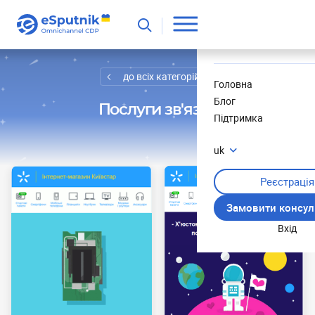
Корисне
Новини
до всіх категорій
Головна
Блог
Послуги зв'язку
Підтримка
uk
Реєстрація
Замовити консул
Вхід