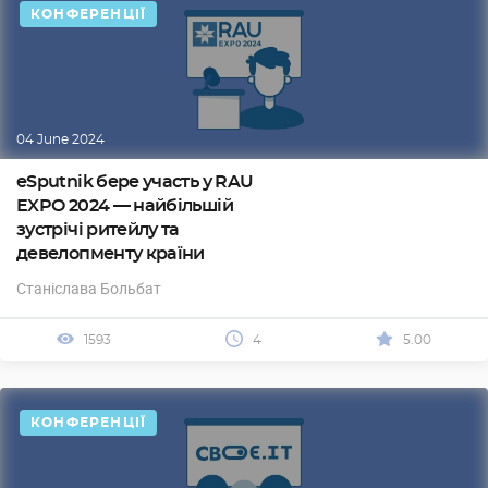
КОНФЕРЕНЦІЇ
04 June 2024
eSputnik бере участь у RAU
EXPO 2024 — найбільшій
зустрічі ритейлу та
девелопменту країни
Станіслава Больбат
1593
4
5.00
КОНФЕРЕНЦІЇ