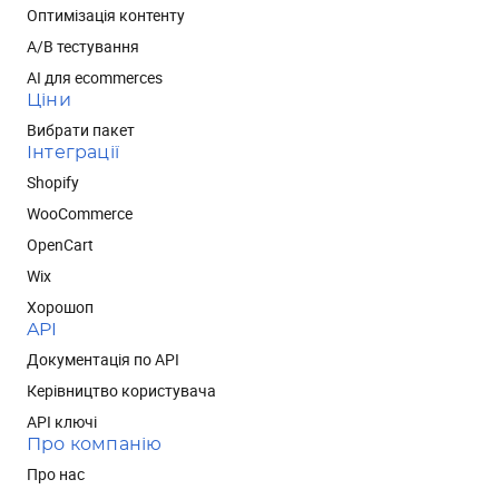
Оптимізація контенту
А/В тестування
AI для ecommerces
Ціни
Вибрати пакет
Інтеграції
Shopify
WooCommerce
OpenCart
Wix
Хорошоп
API
Документація по API
Керівництво користувача
API ключі
Про компанію
Про нас