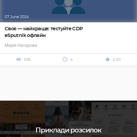
07 June 2024
Своє — найкраще: тестуйте CDP
eSputnik офлайн
Марія Натарова
1261
4
5.00
Приклади розсилок