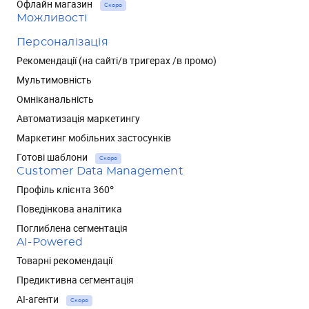
Офлайн магазин
Скоро
Можливості
Персоналізація
Рекомендації (на сайті/в тригерах /в промо)
Мультимовність
Омніканальність
Автоматизація маркетингу
Маркетинг мобільних застосунків
Готові шаблони
Скоро
Customer Data Management
Профіль клієнта 360°
Поведінкова аналітика
Поглиблена сегментація
AI-Powered
Товарні рекомендації
Предиктивна сегментація
AI-агенти
Скоро