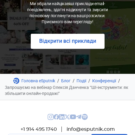
Ми зібрали найцікавіші приклади email-
повідомлень, здатні надихнути та змусити
по-новому поглянути на ваші розсилки.
Приємного вам перегляду!
Відкрити всі приклади
/
/
/
/
Головна eSputnik
Блог
Події
Конференції
Запрошуємо на вебінар Олексія Данченка “ШІ-інструменти: як
збільшити онлайн-продажі”
+1 914 495 1740
info@esputnik.com