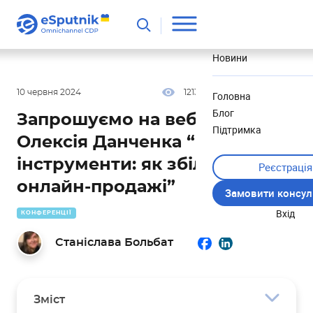
Корисне
Новини
10 червня 2024
1213
2 хв
5.00
Головна
Блог
Запрошуємо на вебінар
Підтримка
Олексія Данченка “ШІ-
інструменти: як збільшити
Реєстрація
онлайн-продажі”
Замовити консул
Вхід
КОНФЕРЕНЦІЇ
Станіслава Больбат
Зміст