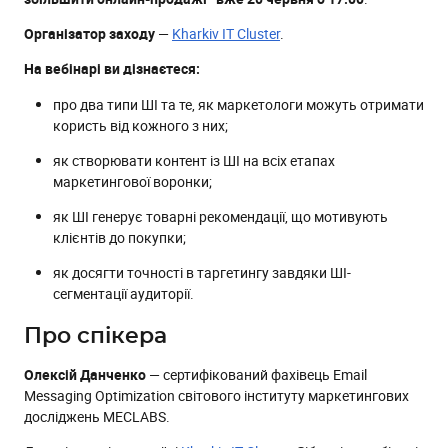
Організатор заходу
—
Kharkiv IT Cluster
.
На вебінарі ви дізнаєтеся:
про два типи ШІ та те, як маркетологи можуть отримати
користь від кожного з них;
як створювати контент із ШІ на всіх етапах
маркетингової воронки;
як ШІ генерує товарні рекомендації, що мотивують
клієнтів до покупки;
як досягти точності в таргетингу завдяки ШІ-
сегментації аудиторії.
Про спікера
Олексій Данченко
— сертифікований фахівець Email
Messaging Optimization світового інституту маркетингових
досліджень MECLABS.