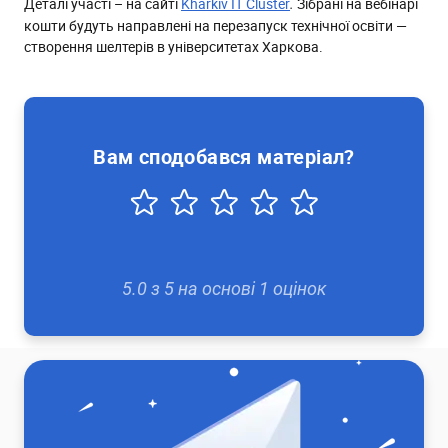
Деталі участі – на сайті
Kharkiv IT Cluster
Зібрані на вебінарі
.
кошти будуть направлені на перезапуск технічної освіти —
створення шелтерів в університетах Харкова.
Вам сподобався матеріал?
5.0
з
5
на основі
1
оцінок