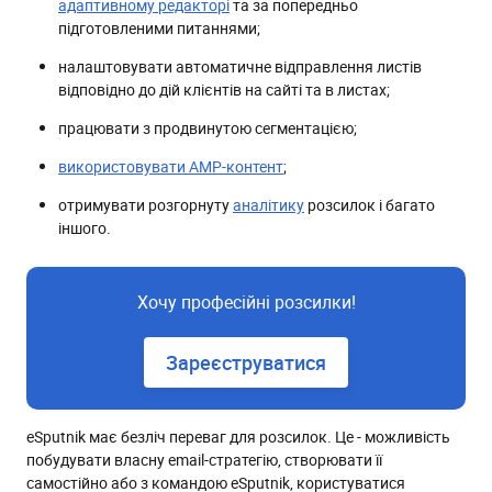
адаптивному редакторі
та за попередньо
підготовленими питаннями;
налаштовувати автоматичне відправлення листів
відповідно до дій клієнтів на сайті та в листах;
працювати з продвинутою сегментацією;
використовувати AMP-контент
;
отримувати розгорнуту
аналітику
розсилок і багато
іншого.
Хочу професійні розсилки!
Зареєструватися
eSputnik має безліч переваг для розсилок. Це - можливість
побудувати власну email-стратегію, створювати її
самостійно або з командою eSputnik, користуватися