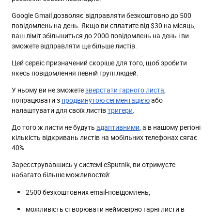
Google Gmail дозволяє відправляти безкоштовно до 500
повідомлень на день. Якщо ви сплатите від $30 на місяць,
ваш ліміт збільшиться до 2000 повідомлень на день і ви
зможете відправляти ще більше листів.
Цей сервіс призначений скоріше для того, щоб зробити
якесь повідомлення певній групі людей.
У ньому ви не зможете
зверстати гарного листа
,
попрацювати з
продвинутою сегментацією
або
налаштувати для своїх листів
тригери
.
До того ж листи не будуть
адаптивними
, а в нашому регіоні
кількість відкривань листів на мобільних телефонах сягає
40%.
Зареєструвавшись у системі eSputnik, ви отримуєте
набагато більше можливостей:
2500 безкоштовних email-повідомлень;
можливість створювати неймовірно гарні листи в