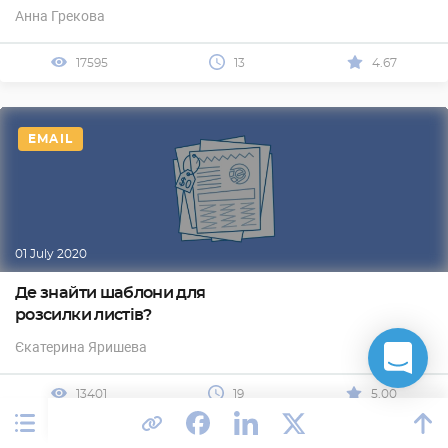
Анна Грекова
17595
13
4.67
EMAIL
01 July 2020
Де знайти шаблони для
розсилки листів?
Єкатерина Яришева
13401
19
5.00