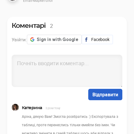
Email-маркетолог
2
Коментарі
Увійти:
Facebook
Відправити
Катерина
3 роки тому
Аріна, дякую Вам! Змогла розібратись :) Експортувала з
таблиці, проте перенеслись тільки емейли без імен. Чи
можливо змінити в самій таблиці щось аби відразу з