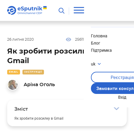
Корисне
Новини
Головна
26 липня 2020
25611
10 хв
5.00
Блог
Підтримка
Як зробити розсилку в пошті
Gmail
uk
EMAIL
ІНСТРУКЦІЇ
Реєстрація
Аріна Оголь
Замовити консул
Вхід
Зміст
Як зробити розсилку в Gmail
1. Створіть контакти