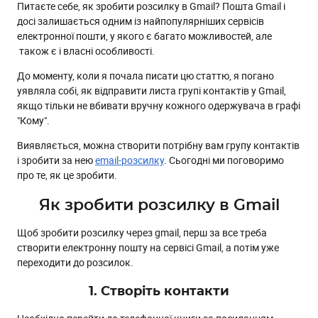
Питаєте себе, як зробити розсилку в Gmail? Пошта Gmail і
Варіант 1. Вручну
досі залишається одним із найпопулярніших сервісів
Варіант 2. Імпорт списком
електронної пошти, у якого є багато можливостей, але
також є і власні особливості.
Варіант 3. Синхронізація акаунтів на всіх пристроях
Варіант 1. Вручну
До моменту, коли я почала писати цю статтю, я погано
уявляла собі, як відправити листа групі контактів у Gmail,
Варіант 2. Під час імпорту
якщо тільки не вбивати вручну кожного одержувача в графі
3. Створення та відправлення повідомлення
"Кому".
Спосіб 1. Відправити листа у gmail:
Виявляється, можна створити потрібну вам групу контактів
і зробити за нею
email-розсилку
. Сьогодні ми поговоримо
Спосіб 2. Розсилки google:
про те, як це зробити.
Спосіб 3. Привабливий шаблон зі Страйпо
Як зробити розсилку в Gmail
Щоб зробити розсилку через gmail, перш за все треба
створити електронну пошту на сервісі Gmail, а потім уже
переходити до розсилок.
1. Створіть контакти