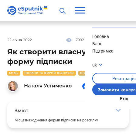
Корисне
Новини
Головна
22 січня 2022
7992
22 хв
4.40
Блог
Підтримка
Як створити власну ідеальну
форму підписки
uk
EMAIL
ПОПАПИ ТА ФОРМИ ПІДПИСКИ
ІНСТРУКЦІЇ
Реєстрація
Наталя Устименко
Замовити консул
Вхід
Зміст
Місцезнаходження форми підписки на розсилку
✔ Розміщуйте форму в помітному місці