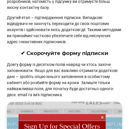
розробників, натомість у підсумку ви отримуєте більш
якісну контактну базу.
Другий етап – підтвердження підписки. Випадкові
відвідувачі не захочуть переходити до своїх поштових
акаунтів і здійснювати якісь додаткові дії. Такими методами
ви принаймні частково убезпечите себе від неіснуючих
адрес і неактивних підписників.
✔ Скорочуйте форму підписки
Довгу форму із десятком полів навряд чи хтось захоче
заповнювати. Якщо для вас важливо отримати додаткові
дані — зробіть опцію їхнього заповнення в особистому
кабінеті або розбийте форму на кроки. Залиште тільки
найважливіші поля, для початку буде достатньо одного-
двох: email та ім'я підписника.