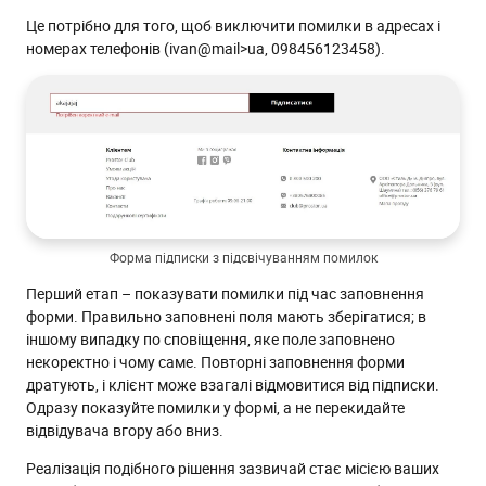
Це потрібно для того, щоб виключити помилки в адресах і
номерах телефонів (ivan@mail>ua, 098456123458).
Форма підписки з підсвічуванням помилок
Перший етап – показувати помилки під час заповнення
форми. Правильно заповнені поля мають зберігатися; в
іншому випадку по сповіщення, яке поле заповнено
некоректно і чому саме. Повторні заповнення форми
дратують, і клієнт може взагалі відмовитися від підписки.
Одразу показуйте помилки у формі, а не перекидайте
відвідувача вгору або вниз.
Реалізація подібного рішення зазвичай стає місією ваших