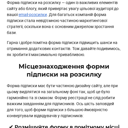
Форма підписки на розсилку — один із важливих елементів
✔ Виділяйте форму на основному фоні
сайту або блогу, який привертає увагу цільової аудиторії до
✔ Додавайте візуальні вказівки
вашої
email-розсилки
. Для багатьох компаній форма
підписки стала невід'ємною частиною маркетингової
✔ Робіть форми наскрізними
стратегії, оскільки вона є основним джерелом зростання
✔ Використовуйте кілька форм
бази.
✔ Відстежуйте активність щодо кожної форми
Гарна і добре помітна форма підписки підвищить шанси на
Опис у формі
отримання додаткових контактів. Тож давайте подивимось,
як зробити її максимально привабливою.
✔ Контрастні заклики до дії на кнопці та у заголовку
форми
Місцезнаходження форми
✔ Списки замість довгих та нудних описів
підписки на розсилку
✔ Періодичність
Форма підписки має бути частиною дизайну сайту, але при
✔ Приваблюйте ексклюзивними пропозиціями
цьому виділятися на загальному фоні так, щоб це було
✔ Грайте з підписниками
гармонійно та зі смаком. Форму реєстрації не слід робити
важким завданням для підписників. Ось шість заповідей
✔ Додавайте соціальні докази
для того, щоб форми підписки з більшою ймовірністю
✔ Окреслюйте очікування
конвертували відвідувачів у підписників:
✔ Експериментуйте з текстом кнопки “Підписатися”
✔ Розміщуйте форму в помітному місці