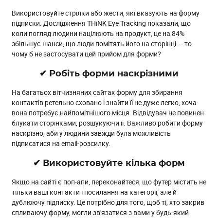
Де створити форму онлайн?
Використовуйте стрілки або жести, які вказують на форму
Рекомендації
підписки. Дослідження THiNK Eye Tracking показали, що
коли погляд людини націлюють на продукт, це на 84%
збільшує шанси, що люди помітять його на сторінці — то
чому б не застосувати цей прийом для форми?
✔ Робіть форми наскрізними
На багатьох вітчизняних сайтах форму для збирання
контактів ретельно сховано і знайти її не дуже легко, хоча
вона потребує найпомітнішого місця. Відвідувач не повинен
блукати сторінками, розшукуючи її. Важливо робити форму
наскрізно, аби у людини завжди була можливість
підписатися на email-розсилку.
✔ Використовуйте кілька форм
Якщо на сайті є поп-апи, переконайтеся, що футер містить не
тільки ваші контакти і посилання на категорії, але й
дублюючу підписку. Це потрібно для того, щоб ті, хто закрив
спливаючу форму, могли зв'язатися з вами у будь-який