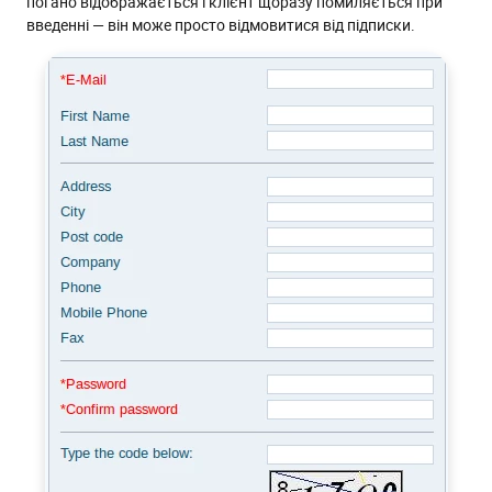
погано відображається і клієнт щоразу помиляється при
введенні — він може просто відмовитися від підписки.