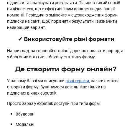
підписки та аналізувати результати. Тільки в такий спосіб
ви дізнаєтеся, що є ефективнішим конкретно для вашої
компанії. Періодично змінюйте місцезнаходження форми
підписки на сайті, щоб порівняти результати і визначити
найкращий варіант.
✔ Використовуйте різні формати
Наприклад, на головній сторінці доречно показати pop-up, а
у блогових статтях — бокову статичну форму.
Де створити форму онлайн?
У нашому блозі ми описували
різні сервіси
, на яких можна
створити форму. Зупинимося детальніше тільки на
підписних вікнах eSputnik.
Просто зараз у eSputnik доступні три типи форм:
Вбудовані
Модальні