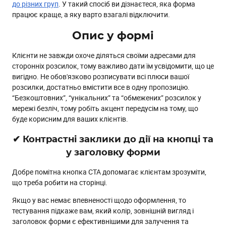
до різних груп
. У такий спосіб ви дізнаєтеся, яка форма
працює краще, а яку варто взагалі відключити.
Опис у формі
Клієнти не завжди охоче діляться своїми адресами для
сторонніх розсилок, тому важливо дати їм усвідомити, що це
вигідно. Не обов'язково розписувати всі плюси вашої
розсилки, достатньо вмістити все в одну пропозицію.
“Безкоштовних”, “унікальних” та “обмежених” розсилок у
мережі безліч, тому робіть акцент передусім на тому, що
буде корисним для ваших клієнтів.
✔ Контрастні заклики до дії на кнопці та
у заголовку форми
Добре помітна кнопка СТА допомагає клієнтам зрозуміти,
що треба робити на сторінці.
Якщо у вас немає впевненості щодо оформлення, то
тестування підкаже вам, який колір, зовнішній вигляд і
заголовок форми є ефективнішими для залучення та