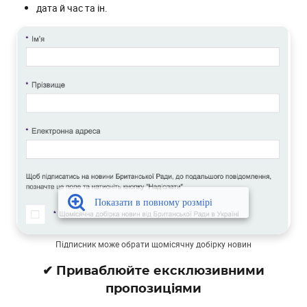
дата й час та ін.
Підписник може обрати щомісячну добірку новин
✔ Приваблюйте ексклюзивними
пропозиціями