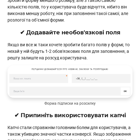
зробити форму меншого розміру, але з такою самою
кількістю полів, то у користувача буде відчуття, нібито він
виконав меншу роботу, ніж при заповненні такої самої, але
розлогої та об’ємної форми.
✔ Додавайте необов'язкові поля
Якщо ви все ж таки хочете зробити багато полів у формі, то
нехай у ній будуть 1-2 обов'язкових поля для заповнення, а
решту залиште на розсуд користувача.
Форма підписки на розсилку
✔ Припиніть використовувати капчі
Капчі стали справжнім головним болем для користувачів, а
також убивцею значної частки конверсії. Якщо зображення