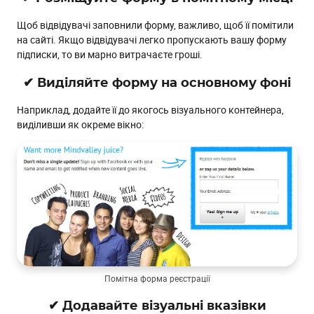
Про поля форми підписки
Щоб відвідувачі заповнили форму, важливо, щоб її помітили
✔ Додайте до форми перевірку адрес
на сайті. Якщо відвідувачі легко пропускають вашу форму
✔ Скорочуйте форму підписки
підписки, то ви марно витрачаєте гроші.
✔ Додавайте необов'язкові поля
✔ Виділяйте форму на основному фоні
✔ Припиніть використовувати капчі
Наприклад, додайте її до якогось візуального контейнера,
✔ Додавайте підказки або корисні посилання
виділивши як окреме вікно:
Перевірка та інші покращення
✔ Перевіряйте перед публікацією
✔ Не змушуйте людей вводити одну й ту саму
інформацію двічі
✔ Робіть підписку покроковою
✔ Надавайте посилання на політику конфіденційності
✔ Розділяйте за інтересами
Помітна форма реєстрації
✔ Тестуйте форму підписки
✔ Використовуйте різні формати
✔ Додавайте візуальні вказівки