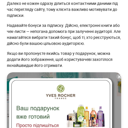
Далеко не кожен одразу ділиться контактними даними під
час перегляду сайту, тому клієнта важливо мотивувати до
підписки.
Надавайте бонуси за підписку. Дійсно, електронні книги або
чек-листи — непогана допомога при залученні аудиторії. Але
намагайтеся вибрати такий бонус, щоб ті, хто реєструються,
дійсно були вашою цільовою аудиторією.
Якщо ви пропонуєте якийсь товар у подарунок, можна
додати його зображення, щоб користувачеві захотілося
якнайшвидше його отримати.