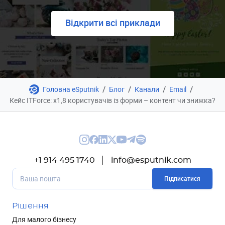
Відкрити всі приклади
/
/
/
/
Головна eSputnik
Блог
Канали
Email
Кейс ITForce: х1,8 користувачів із форми – контент чи знижка?
+1 914 495 1740
info@esputnik.com
Підписатися
Рішення
Для малого бізнесу