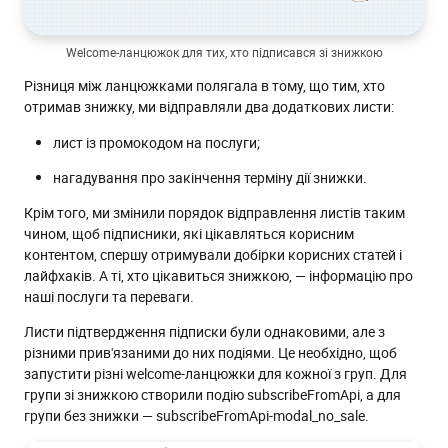
Welcome-ланцюжок для тих, хто підписався зі знижкою
Різниця між ланцюжками полягала в тому, що тим, хто
отримав знижку, ми відправляли два додаткових листи:
лист із промокодом на послуги;
нагадування про закінчення терміну дії знижки.
Крім того, ми змінили порядок відправлення листів таким
чином, щоб підписники, які цікавляться корисним
контентом, спершу отримували добірки корисних статей і
лайфхаків. А ті, хто цікавиться знижкою, — інформацію про
наші послуги та переваги.
Листи підтвердження підписки були однаковими, але з
різними прив'язаними до них подіями. Це необхідно, щоб
запустити різні welcome-ланцюжки для кожної з груп. Для
групи зі знижкою створили подію subscribeFromApi, а для
групи без знижки — subscribeFromApi-modal_no_sale.