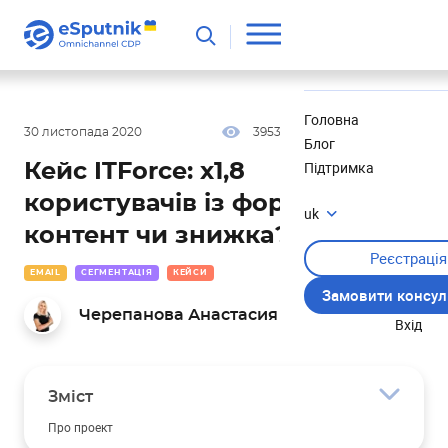
Корисне
Новини
Головна
30 листопада 2020
3953
13 хв
4.50
Блог
Підтримка
Кейс ITForce: х1,8
користувачів із форми –
uk
контент чи знижка?
Реєстрація
EMAIL
СЕГМЕНТАЦІЯ
КЕЙСИ
Замовити консул
Черепанова Анастасия
Вхід
Зміст
Про проект