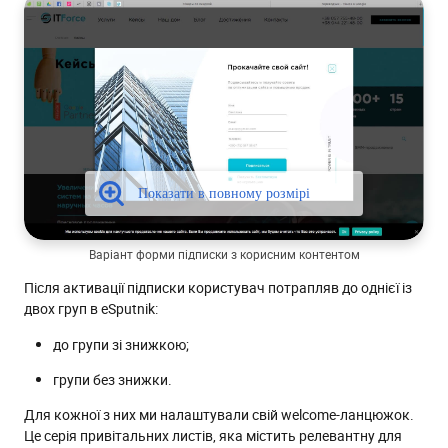
Варіант форми підписки з корисним контентом
Після активації підписки користувач потрапляв до однієї із
двох груп в eSputnik:
до групи зі знижкою;
групи без знижки.
Для кожної з них ми налаштували свій welcome-ланцюжок.
Це серія привітальних листів, яка містить релевантну для