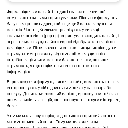
Завдання
Форма підписки на сайті – один із каналів первинної
Рішення
комунікації з вашими користувачами. Підписки формують
Результати
базу електронних адрес, тобто це ще й канал залучення
клієнтів. Часто цей елемент реалізують у вигляді
спливаючого вікна (pop-up): користувач заходить на сайт, і
через кілька секунд на його екрані відображається вікно
для підписки. Після введення контактних даних відвідувач
отримуватиме розсилку від компанії. Але аудиторію
потрібно зацікавити: клієнти бажають знати, що вони
отримають, якщо поділяться своєю контактною
інформацією.
Впроваджуючи форму підписки на сайті, компанії частіше за
все пропонують у ній підписникам знижку на товар або
послугу. Досить заяложений варіант, враховуючи той факт,
що магазинів та агенцій, що пропонують послуги в інтернеті,
безліч.
Утім ми мали іншу теорію, згідно з якою корисний контент
матиме не менший попит. Тому ми зважилися на
експеримент. І тестування провели на власному сайті.