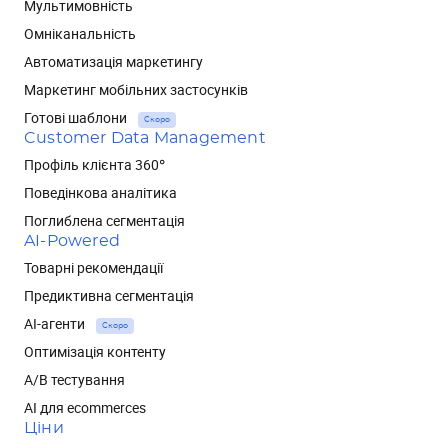
Мультимовність
Омніканальність
Автоматизація маркетингу
Маркетинг мобільних застосунків
Готові шаблони
Скоро
Customer Data Management
Профіль клієнта 360°
Поведінкова аналітика
Поглиблена сегментація
AI-Powered
Товарні рекомендації
Предиктивна сегментація
AI-агенти
Скоро
Оптимізація контенту
А/В тестування
AI для ecommerces
Ціни