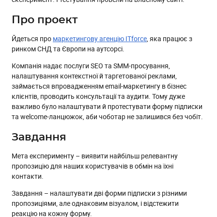
Про проект
Йдеться про
маркетингову агенцію ITforce
, яка працює з
ринком СНД та Європи на аутсорсі.
Компанія надає послуги SEO та SMM-просування,
налаштування контекстної й таргетованої реклами,
займається впровадженням email-маркетингу в бізнес
клієнтів, проводить консультації та аудити. Тому дуже
важливо було налаштувати й протестувати форму підписки
та welcome-ланцюжок, аби чоботар не залишився без чобіт.
Завдання
Мета експерименту – виявити найбільш релевантну
пропозицію для наших користувачів в обмін на їхні
контакти.
Завдання – налаштувати дві форми підписки з різними
пропозиціями, але однаковим візуалом, і відстежити
реакцію на кожну форму.