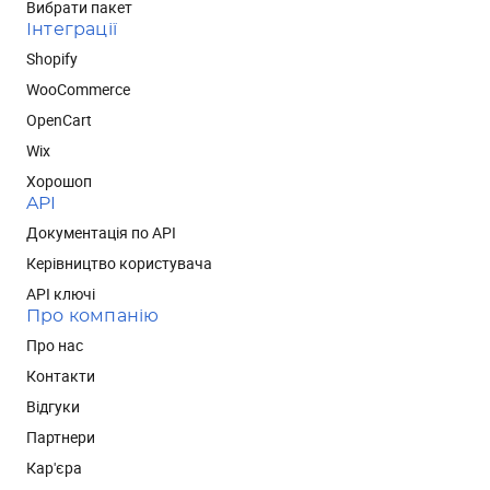
Вибрати пакет
Інтеграції
Shopify
WooCommerce
OpenCart
Wix
Хорошоп
API
Документація по API
Керівництво користувача
API ключі
Про компанію
Про нас
Контакти
Відгуки
Партнери
Кар'єра