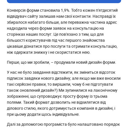
Конверсія форми становила 1,9%. Тобто кожен п'ятдесятий
відвідувач сайту залишав нам свої контакти. Насправді їх
збиралося набагато більше, але переважна частина адрес
надходила через форми заявок на консультацію на
сторінках наших послуг. Це пов'язано з тим, що для
більшості користувачів під час першого знайомства
цікавіше дізнатися про послуги та отримати консультацію,
ніж одержати знижку і не скористатися нею.
Перше, що ми зробили, – продумали новий дизайн форми.
У нас не було завдання відстежити, як зміниться відсоток
підписок завдяки нового дизайну; але якщо ми вже вносили
такі серйозні правки, то вирішили, чому б не підготувати
також оновлений дизайн?) Ми зупинилися на лаконічному
зображенні, що супроводжує просту форму із трьома
полями. Такий формат дозволить не відхилятися від
ділового стилю, якого дотримується компанія в дизайні, і
при цьому додати щось індивідуальне.
Далі за допомогою програміста було налаштовано порядок