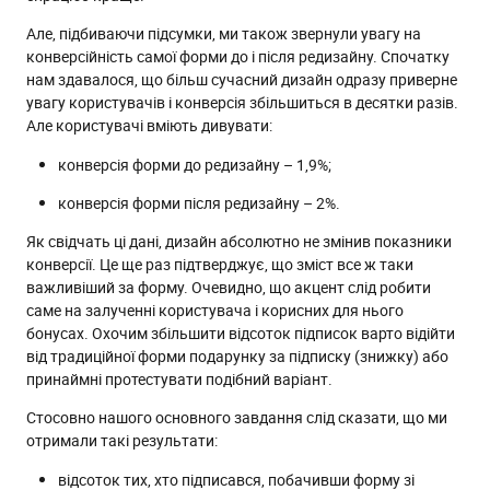
Але, підбиваючи підсумки, ми також звернули увагу на
конверсійність самої форми до і після редизайну. Спочатку
нам здавалося, що більш сучасний дизайн одразу приверне
увагу користувачів і конверсія збільшиться в десятки разів.
Але користувачі вміють дивувати:
конверсія форми до редизайну – 1,9%;
конверсія форми після редизайну – 2%.
Як свідчать ці дані, дизайн абсолютно не змінив показники
конверсії. Це ще раз підтверджує, що зміст все ж таки
важливіший за форму. Очевидно, що акцент слід робити
саме на залученні користувача і корисних для нього
бонусах. Охочим збільшити відсоток підписок варто відійти
від традиційної форми подарунку за підписку (знижку) або
принаймні протестувати подібний варіант.
Стосовно нашого основного завдання слід сказати, що ми
отримали такі результати:
відсоток тих, хто підписався, побачивши форму зі