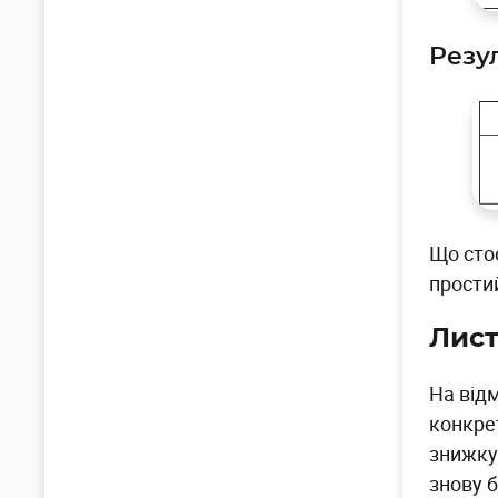
Резу
Що сто
простий
Лист
На відм
конкре
знижку 
знову 