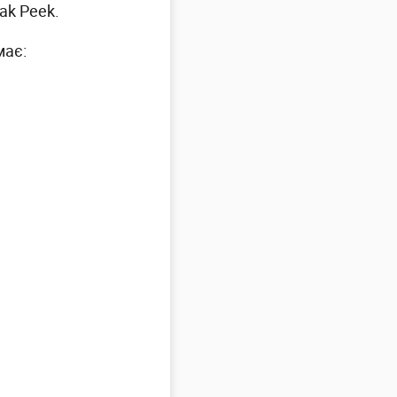
ak Peek.
має: