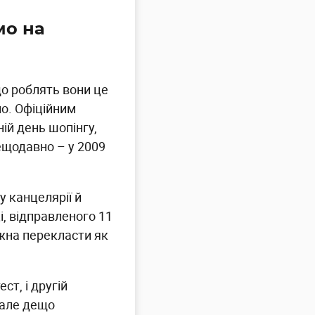
мо на
що роблять вони це
но. Офіційним
ій день шопінгу,
щодавно – у 2009
у канцелярії й
і, відправленого 11
ожна перекласти як
т, і другій
 але дещо