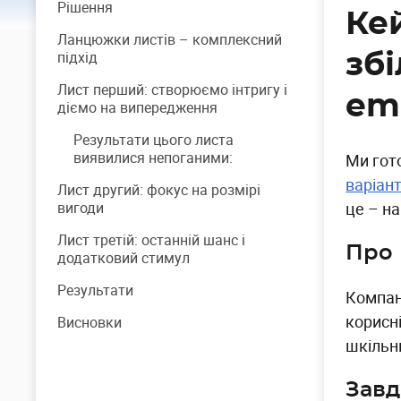
Рішення
Кей
Ланцюжки листів – комплексний
підхід
зб
Лист перший: створюємо інтригу і
em
діємо на випередження
Результати цього листа
виявилися непоганими:
Ми гот
варіант
Лист другий: фокус на розмірі
вигоди
це – н
Лист третій: останній шанс і
Про 
додатковий стимул
Результати
Компан
корисн
Висновки
шкільн
Завд