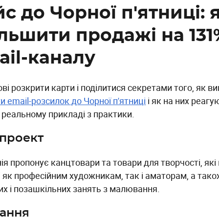
с до Чорної п'ятниці: 
ільшити продажі на 131
ail-каналу
ові розкрити карти і поділитися секретами того, як 
и email-розсилок до Чорної п'ятниці
і як на них реагу
а реальному прикладі з практики.
проект
ія пропонує канцтовари та товари для творчості, які
і як професійним художникам, так і аматорам, а тако
их і позашкільних занять з малювання.
ання