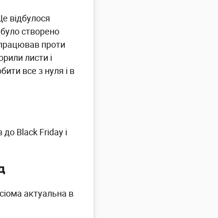
Це відбулося
 було створено
с працював проти
орили листи і
ити все з нуля і в
о Black Friday і
д
ксіома актуальна в