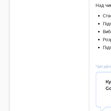
Над чи
Ств
Під
Виб
Роз
Під
Читайте
Ку
Go