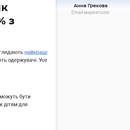
як
Анна Грекова
Email-маркетолог
% з
виглядають
найкращі
ють одержувачі. Усе
 можуть бути
ж дітям для