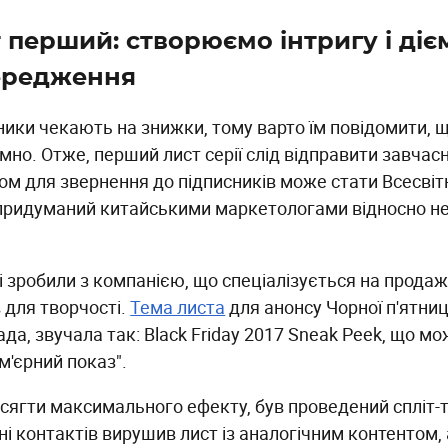
 перший: створюємо інтригу і діє
ередження
ники чекають на знижки, тому варто їм повідомити, 
мно. Отже, перший лист серії слід відправити завчас
ом для звернення до підписників може стати Всесвітн
придуманий китайськими маркетологами відносно не
і зробили з компанією, що спеціалізується на продаж
 для творчості.
Тема листа
для анонсу Чорної п'ятниц
да, звучала так: Black Friday 2017 Sneak Peek, що м
м'єрний показ".
ягти максимального ефекту, був проведений спліт-тес
ні контактів вирушив лист із аналогічним контентом,