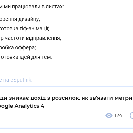
м ми працювали в листах:
орення дизайну;
готовка гіф-анімації;
ір частоти відправлення;
робка оффера;
готовка ідей для тем.
 на eSputnik:
ди зникає дохід з розсилок: як зв'язати метри
ogle Analytics 4
124