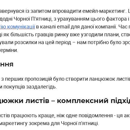
 звернувся із запитом впровадити емейл-маркетинг. 
одні Чорної П'ятниці, з урахуванням цього фактора і
ію комунікації
в каналі email для даної компанії. Ча
ді як більшість гравців ринку вже узгодили плани, ств
вали розсилки на цей період – нам потрібно було зроб
терміни.
ення
з перших пропозицій було створити ланцюжок листів д
ти покупців заздалегідь.
южки листів – комплексний підхі
листів працюють краще, ніж одне повідомлення - ця а
маркетингу зокрема для Чорної п'ятниці.