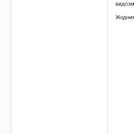
видозм
Жодних