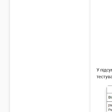
У підсу
тестув