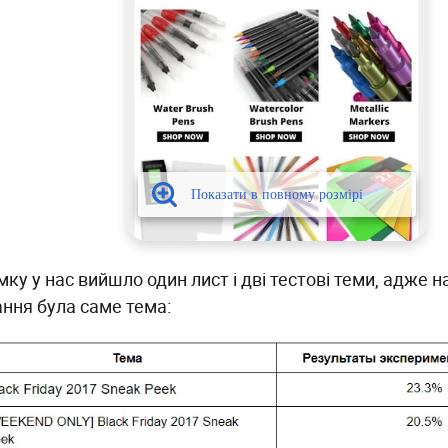
мку у нас вийшло один лист і дві тестові теми, адже 
ання була саме тема: