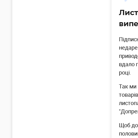
Лист
вип
Підпис
недаре
привод
вдало 
році.
Так ми 
товарів
листопа
"Допре
Щоб дос
полови