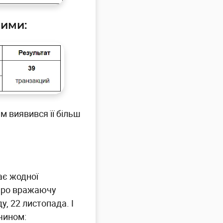
ними:
 виявився її більш
ає жодної
 про вражаючу
у, 22 листопада. І
чином: