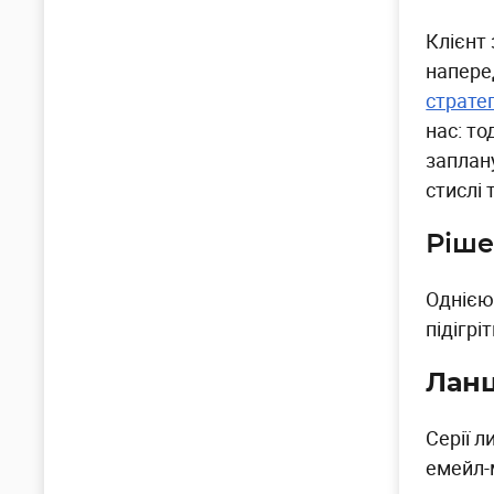
Клієнт
наперед
стратег
нас: то
заплану
стислі 
Ріш
Однією 
підігрі
Ланц
Серії 
емейл-