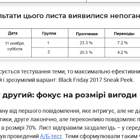
льтати цього листа виявилися непога
сується тестування теми, то максимально ефективним
 і зрозумілий варіант: Black Friday 2017 Sneak Peek.
 другий: фокус на розмірі вигоди
іну від першого повідомлення, яке інтригує, але не д
тики, друге лаконічно, але переконливо повідомляє
в розмірі 70%. Лист відправили заздалегідь – у серед
був проведений
А/Б-тест
. Теми сформулювали таким 