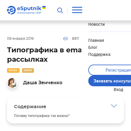
Полезное
Новости
09 января 2019
8811
17 мин
4.55
Главная
Блог
Типографика в email-
Поддержка
рассылках
Регистраци
EMAIL
ИДЕИ
Заказать консул
Даша Зенченко
Вход
Содержание
Почему типографика так важна?
Из чего состоит типографика?