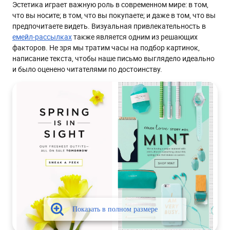
Эстетика играет важную роль в современном мире: в том,
Как выбрать шрифт при дизайне рассылок
что вы носите; в том, что вы покупаете; и даже в том, что вы
1. Используйте безопасные гарнитуры
предпочитаете видеть. Визуальная привлекательность в
емейл-рассылках
также является одним из решающих
2. Гарнитура в письмах должна быть легко читаема
факторов. Не зря мы тратим часы на подбор картинок,
3. Используйте веб-шрифты
написание текста, чтобы наше письмо выглядело идеально
и было оценено читателями по достоинству.
4. Не используйте больше 2-х гарнитур
Как почтовые клиенты отображают шрифты
Как выбрать запасные шрифты
Цвет гарнитуры в рассылках
Чек-лист - еще раз о главном