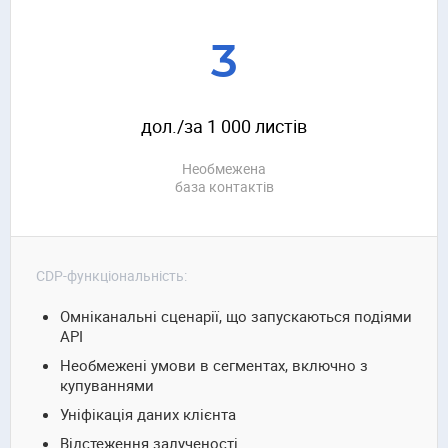
3
дол./за 1 000 листів
Необмежена
база контактів
CDP-функціональність:
Омніканальні сценарії, що запускаються подіями
API
Необмежені умови в сегментах, включно з
купуваннями
Уніфікація даних клієнта
Відстеження залученості