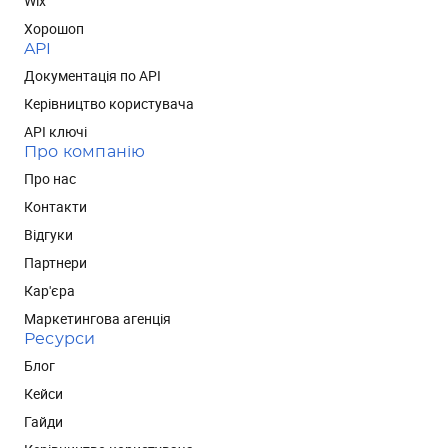
Wix
Хорошоп
API
Документація по API
Керівництво користувача
API ключі
Про компанію
Про нас
Контакти
Відгуки
Партнери
Кар'єра
Маркетингова агенція
Ресурси
Блог
Кейси
Гайди