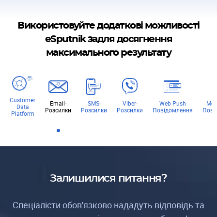
Використовуйте додаткові можливості
eSputnik задля досягнення
максимального результату
Customer
Email-
SMS-
Viber-
Web Push
Mob
Data
Розсилки
Розсилки
Розсилки
Повідомлення
Пові
Platform
Залишилися питання?
Спеціалісти обов'язково нададуть відповідь та