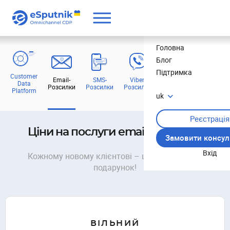
Ціни
Головна
Блог
Підтримка
Customer
Email-
SMS-
Viber-
Web Push
Mob
Data
Розсилки
Розсилки
Розсилки
Повідомлення
Пові
Platform
uk
Реєстрація
Ціни на послуги email-розсилок
Замовити консул
Вхід
Кожному новому клієнтові – шаблон листа в
подарунок!
ВІЛЬНИЙ