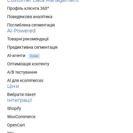
Customer Data Management
Профіль клієнта 360°
Поведінкова аналітика
Поглиблена сегментація
AI-Powered
Товарні рекомендації
Предиктивна сегментація
AI-агенти
Скоро
Оптимізація контенту
А/В тестування
AI для ecommerces
Ціни
Вибрати пакет
Інтеграції
Shopify
WooCommerce
OpenCart