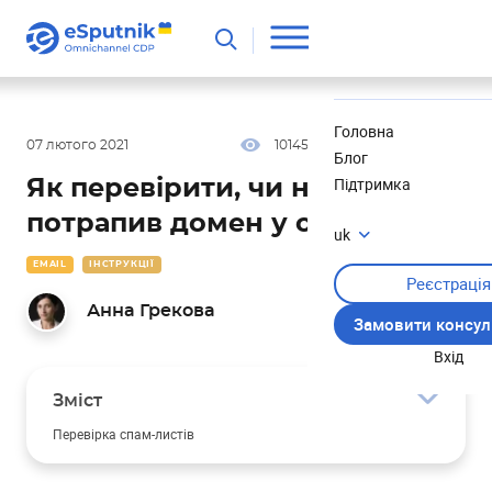
Корисне
Новини
Головна
07 лютого 2021
10145
17 хв
5.00
Блог
Підтримка
Як перевірити, чи не
потрапив домен у спам-лист
uk
EMAIL
ІНСТРУКЦІЇ
Реєстрація
Анна Грекова
Замовити консул
Вхід
Зміст
Перевірка спам-листів
Корисні сервіси для перевірки