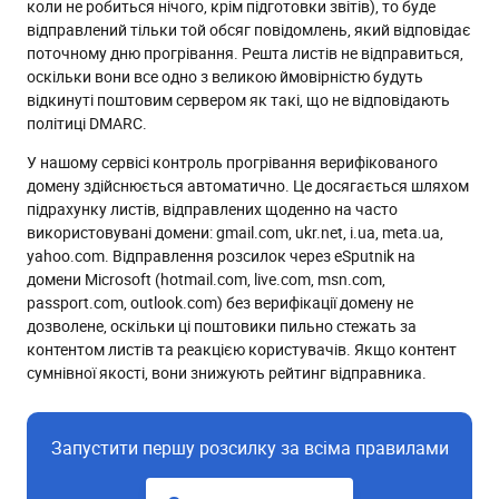
коли не робиться нічого, крім підготовки звітів), то буде
відправлений тільки той обсяг повідомлень, який відповідає
поточному дню прогрівання. Решта листів не відправиться,
оскільки вони все одно з великою ймовірністю будуть
відкинуті поштовим сервером як такі, що не відповідають
політиці DMARC.
У нашому сервісі контроль прогрівання верифікованого
домену здійснюється автоматично. Це досягається шляхом
підрахунку листів, відправлених щоденно на часто
використовувані домени: gmail.com, ukr.net, i.ua, meta.ua,
yahoo.com. Відправлення розсилок через eSputnik на
домени Microsoft (hotmail.com, live.com, msn.com,
passport.com, outlook.com) без верифікації домену не
дозволене, оскільки ці поштовики пильно стежать за
контентом листів та реакцією користувачів. Якщо контент
сумнівної якості, вони знижують рейтинг відправника.
Запустити першу розсилку за всіма правилами