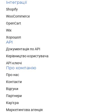
Інтеграції
Shopify
WooCommerce
OpenCart
Wix
Хорошоп
API
Документація по API
Керівництво користувача
API ключі
Про компанію
Про нас
Контакти
Відгуки
Партнери
Кар'єра
Маркетингова агенція