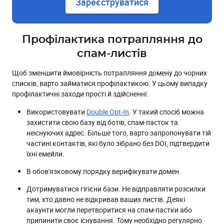
Зареєструватися
Профілактика потрапляння до
спам-листів
Щоб зменшити ймовірність потрапляння домену до чорних
списків, варто займатися профілактикою. У цьому випадку
профілактичні заходи прості й здійсненні:
Використовувати
Double Opt-In
. У такий спосіб можна
захистити свою базу від ботів, спам-пасток та
неіснуючих адрес. Більше того, варто запропонувати тій
частині контактів, які було зібрано без DOI, підтвердити
їхні емейли.
В обов'язковому порядку верифікувати домен.
Дотримуватися гігієни бази. Не відправляти розсилки
тим, хто давно не відкривав ваших листів. Деякі
акаунти могли перетворитися на спам-пастки або
припинити своє існування. Тому необхідно регулярно