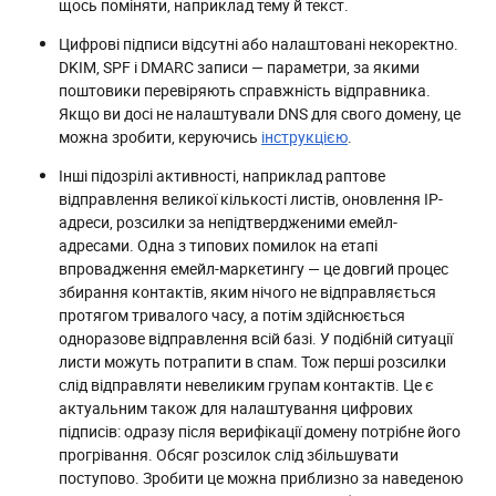
щось поміняти, наприклад тему й текст.
Цифрові підписи відсутні або налаштовані некоректно.
DKIM, SPF і DMARC записи — параметри, за якими
поштовики перевіряють справжність відправника.
Якщо ви досі не налаштували DNS для свого домену, це
можна зробити, керуючись
інструкцією
.
Інші підозрілі активності, наприклад раптове
відправлення великої кількості листів, оновлення IP-
адреси, розсилки за непідтвердженими емейл-
адресами. Одна з типових помилок на етапі
впровадження емейл-маркетингу — це довгий процес
збирання контактів, яким нічого не відправляється
протягом тривалого часу, а потім здійснюється
одноразове відправлення всій базі. У подібній ситуації
листи можуть потрапити в спам. Тож перші розсилки
слід відправляти невеликим групам контактів. Це є
актуальним також для налаштування цифрових
підписів: одразу після верифікації домену потрібне його
прогрівання. Обсяг розсилок слід збільшувати
поступово. Зробити це можна приблизно за наведеною