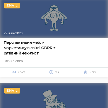
EMAIL
25 June 2020
Перспективи емейл-
маркетингу в світлі GDPR +
рятівний чек-лист
Гліб Клюйко
6522
23
5.00
EMAIL