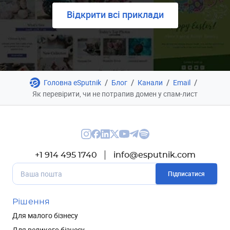
Відкрити всі приклади
/
/
/
/
Головна eSputnik
Блог
Канали
Email
Як перевірити, чи не потрапив домен у спам-лист
+1 914 495 1740
info@esputnik.com
Підписатися
Рішення
Для малого бізнесу
Для великого бізнесу