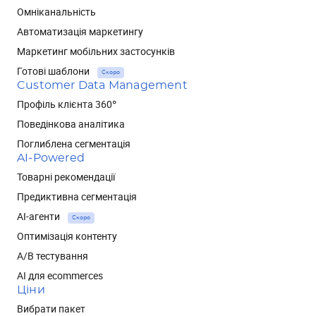
Омніканальність
Автоматизація маркетингу
Маркетинг мобільних застосунків
Готові шаблони
Скоро
Customer Data Management
Профіль клієнта 360°
Поведінкова аналітика
Поглиблена сегментація
AI-Powered
Товарні рекомендації
Предиктивна сегментація
AI-агенти
Скоро
Оптимізація контенту
А/В тестування
AI для ecommerces
Ціни
Вибрати пакет