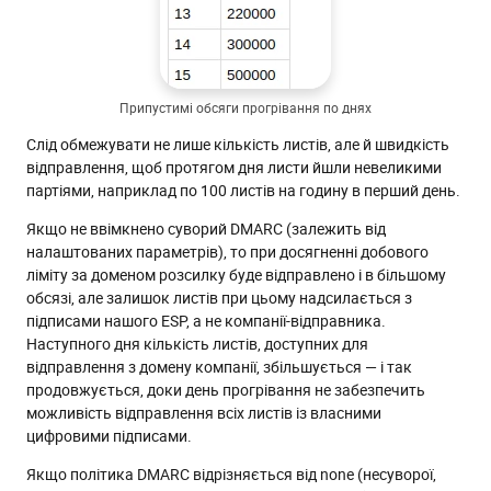
Припустимі обсяги прогрівання по днях
Слід обмежувати не лише кількість листів, але й швидкість
відправлення, щоб протягом дня листи йшли невеликими
партіями, наприклад по 100 листів на годину в перший день.
Якщо не ввімкнено суворий DMARC (залежить від
налаштованих параметрів), то при досягненні добового
ліміту за доменом розсилку буде відправлено і в більшому
обсязі, але залишок листів при цьому надсилається з
підписами нашого ESP, а не компанії-відправника.
Наступного дня кількість листів, доступних для
відправлення з домену компанії, збільшується — і так
продовжується, доки день прогрівання не забезпечить
можливість відправлення всіх листів із власними
цифровими підписами.
Якщо політика DMARC відрізняється від none (несуворої,