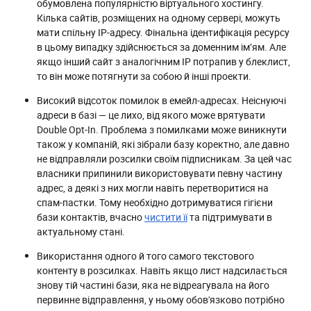
обумовлена ​​популярністю віртуального хостингу.
Кілька сайтів, розміщених на одному сервері, можуть
мати спільну IP-адресу. Фінальна ідентифікація ресурсу
в цьому випадку здійснюється за доменним ім’ям. Але
якщо інший сайт з аналогічним IP потрапив у блеклист,
то він може потягнути за собою й інші проекти.
Високий відсоток помилок в емейл-адресах. Неіснуючі
адреси в базі — це лихо, від якого може врятувати
Double Opt-In. Проблема з помилками може виникнути
також у компаній, які зібрали базу коректно, але давно
не відправляли розсилки своїм підписникам. За цей час
власники припинили використовувати певну частину
адрес, а деякі з них могли навіть перетворитися на
спам-пастки. Тому необхідно дотримуватися гігієни
бази контактів, вчасно
чистити її
та підтримувати в
актуальному стані.
Використання одного й того самого текстового
контенту в розсилках. Навіть якщо лист надсилається
знову тій частині бази, яка не відреагувала на його
первинне відправлення, у ньому обов'язково потрібно