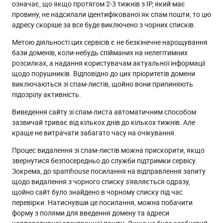
означає, що якщо протягом 2-3 тижнів з IP, який має
провину, не надсилали ідентифікованої як спам пошти, то цю
адресу скоріше за все буде виключено з чорних списків.
Метою діяльності цих сервісів є не безкінечне нарощування
бази доменів, коли-небудь спійманих на нелегітимних
розсилках, а надання користувачам актуальної інформації
щодо порушників. Відповідно до цих пріоритетів домени
виключаються зі спам-листів, щойно вони припиняють
підозрілу активність.
Виведення сайту зі спам-листа автоматичним способом
зазвичай триває від кількох днів до кількох тижнів. Але
краще не витрачати забагато часу на очікування.
Процес видалення зі спам-листів можна прискорити, якщо
звернутися безпосередньо до служби підтримки сервісу.
Зокрема, до spamhouse посилання на відправлення запиту
щодо видалення з чорного списку з'являється одразу,
щойно сайт було знайдено в чорному списку під час
перевірки. Натиснувши це посилання, можна побачити
форму з полями для введення домену та адреси