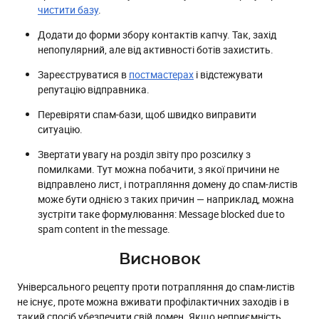
чистити базу
.
Додати до форми збору контактів капчу. Так, захід
непопулярний, але від активності ботів захистить.
Зареєструватися в
постмастерах
і відстежувати
репутацію відправника.
Перевіряти спам-бази, щоб швидко виправити
ситуацію.
Звертати увагу на розділ звіту про розсилку з
помилками. Тут можна побачити, з якої причини не
відправлено лист, і потрапляння домену до спам-листів
може бути однією з таких причин — наприклад, можна
зустріти таке формулювання: Message blocked due to
spam content in the message.
Висновок
Універсального рецепту проти потрапляння до спам-листів
не існує, проте можна вживати профілактичних заходів і в
такий спосіб убезпечити свій домен. Якщо неприємність