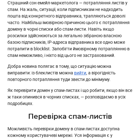
Страшний сон емейл-маркетолога — потрапляння листів у
Виведення сайту зі спам-листа
спам. На жаль, ситуації, коли підписникам не надходить
Причини потрапляння домену в blacklist
пошта від конкретного відправника, трапляються доволі
часто. Найбільш імовірною причиною цього є потрапляння
Профілактика потрапляння до спам-листів
домену в чорні списки або спам-листи. Навіть якщо
Висновок
розсилки здійснюються за легально зібраною власною
базою підписників, IP-адреса відправника все одно може
потрапити в blocklist. Запобігти ймовірному потраплянню в
спам неможливо, і ніхто від цього не застрахований.
Добра новина полягає в тому, що ситуацію можна
виправити: із блеклистів можна
вийти
, а вірогідність
повторного потрапляння туди звести до мінімуму.
Як перевірити домен у спам-листах і що робити, якщо він все
ж таки опинився в чорних списках, — розповідаємо в усіх
подробицях.
Перевірка спам-листів
Можливість перевірки домену в спам-листах доступна
кожному користувачеві мережі. Уся інформація є у