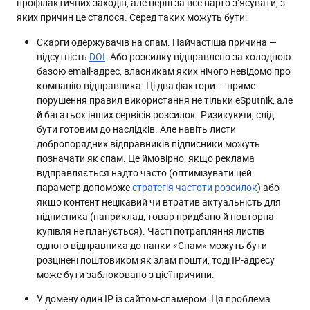
профілактичних заходів, але перш за все варто з’ясувати, з
яких причин це сталося. Серед таких можуть бути:
Скарги одержувачів на спам. Найчастіша причина —
відсутність
DOI
. Або розсилку відправлено за холодною
базою email-адрес, власникам яких нічого невідомо про
компанію-відправника. Ці два фактори — пряме
порушення правил використання не тільки eSputnik, але
й багатьох інших сервісів розсилок. Ризикуючи, слід
бути готовим до наслідків. Але навіть листи
добропорядних відправників підписники можуть
позначати як спам. Це ймовірно, якщо реклама
відправляється надто часто (оптимізувати цей
параметр допоможе
стратегія частоти розсилок
) або
якщо контент нецікавий чи втратив актуальність для
підписника (наприклад, товар придбано й повторна
купівля не планується). Часті потрапляння листів
одного відправника до папки «Спам» можуть бути
розцінені поштовиком як злам пошти, тоді IP-адресу
може бути заблоковано з цієї причини.
У домену один IP із сайтом-спамером. Ця проблема