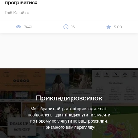
прогріватися
Гліб Клюйко
7441
16
5.00
Приклади розсилок
Ми зібрали найцікавіші приклади email-
повідомлень, здатні надихнути та змусити
по-новому поглянути на ваші розсилки.
Приємного вам перегляду!