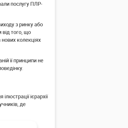
вали послугу ПЛР-
иходу з ринку або
від того, що
в нових колекціях
ній її принципи не
поведінку.
?
 ілюстрації ієрархії
учників, де