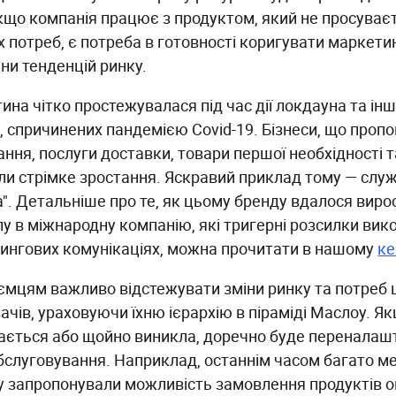
кщо компанія працює з продуктом, який не просуває
 потреб, є потреба в готовності коригувати маркетин
іни тенденцій ринку.
тина чітко простежувалася під час дії локдауна та і
в, спричинених пандемією Covid-19. Бізнеси, що проп
ання, послуги доставки, товари першої необхідності 
ли стрімке зростання. Яскравий приклад тому — слу
а". Детальніше про те, як цьому бренду вдалося виро
пу в міжнародну компанію, які тригерні розсилки вик
ингових комунікаціях, можна прочитати в нашому
ке
ємцям важливо відстежувати зміни ринку та потреб 
ачів, ураховуючи їхню ієрархію в піраміді Маслоу. Я
ається або щойно виникла, доречно буде переналаш
 обслуговування. Наприклад, останнім часом багато 
у запропонували можливість замовлення продуктів о