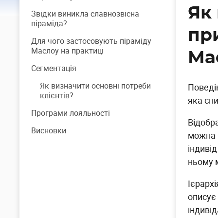
Як
Звідки виникла славнозвісна
піраміда?
пр
Для чого застосовують піраміду
Маслоу на практиці
Ма
Сегментація
Як визначити основні потреби
Поведі
клієнтів?
яка спи
Програми лояльності
Відобр
Висновки
можна 
індивід
ньому 
Ієрарх
описує 
індиві