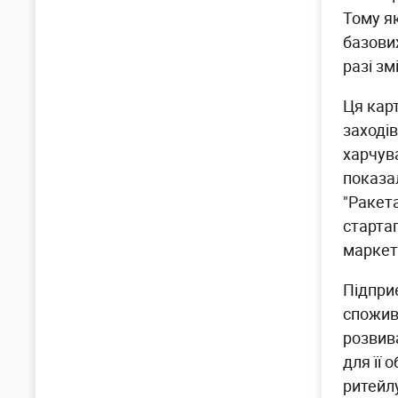
Тому я
базових
разі зм
Ця кар
заході
харчув
показа
"Ракет
старта
маркет
Підпри
спожив
розвив
для її
ритейл