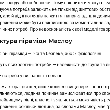
ям голоду або небезпеки. Тому пріоритети можуть зм
нуюча потреба залежить не тільки від життєвих обст
 але й від її поглядів на життя: наприклад, для дея
раження може бути важливішою за моментальне за
гічних потреб. Про недосконалість своєї моделі говор
ктура піраміди Маслоу
рівні піраміди — їжа та безпека, або ж фізіологічні.
уть психологічні потреби — належність до групи та л
 потреба у визнанні та повазі.
у автора цієї ідеї, лише коли всі вищеперелічені пот
льняються, людина починає замислюватися про сво
айвищому рівні, власне, і з'являється можливість ре
раженні, оскільки людина, за словами Маслоу, має "р