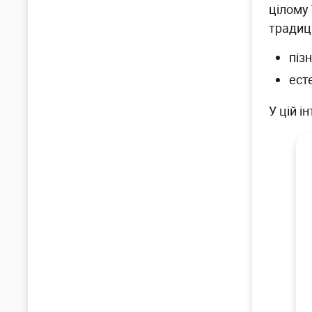
цілому 
традиці
піз
ест
У цій і