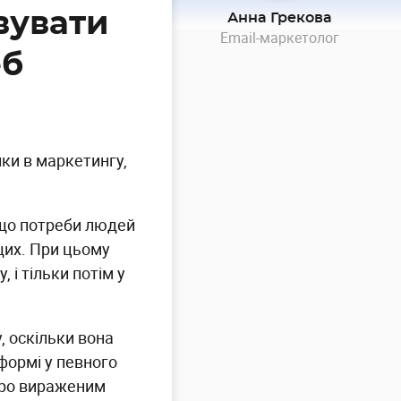
вувати
Анна Грекова
Email-маркетолог
еб
ки в маркетингу,
 що потреби людей
щих. При цьому
і тільки потім у
, оскільки вона
 формі у певного
стро вираженим