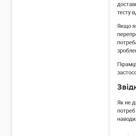
достав
тесту 
Якщо я
перепр
потреб
зроблен
Пірамі
застос
Звід
Як не д
потреб 
наводил