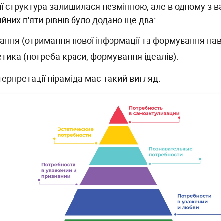
її структура залишилася незмінною, але в одному з в
йних п'яти рівнів було додано ще два:
нання (отримання нової інформації та формування нав
етика (потреба краси, формування ідеалів).
нтерпретації піраміда має такий вигляд: