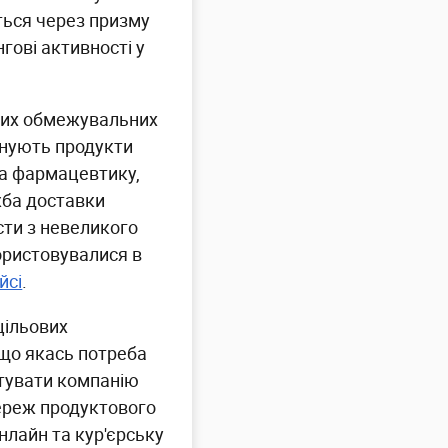
ться через призму
гові активності у
нших обмежувальних
онують продукти
та фармацевтику,
жба доставки
сти з невеликого
ористовувалися в
йсі
.
цільових
кщо якась потреба
тувати компанію
мереж продуктового
нлайн та кур'єрську