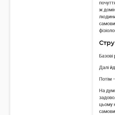
почутт
ж домі
людини,
самови
фізіоло
Стру
Базові 
Далі йд
Потім —
На думк
задово
цьому н
самови