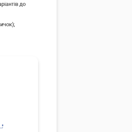
аріантів до
ичок);