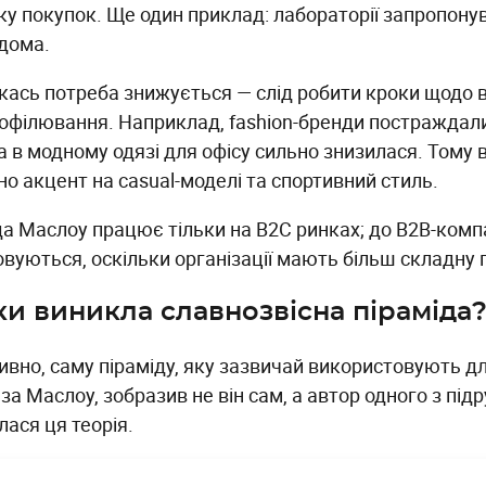
ку покупок. Ще один приклад: лабораторії запропону
вдома.
кась потреба знижується — слід робити кроки щодо в
офілювання. Наприклад, fashion-бренди постраждали 
а в модному одязі для офісу сильно знизилася. Тому 
о акцент на casual-моделі та спортивний стиль.
да Маслоу працює тільки на B2C ринках; до B2B-компа
овуються, оскільки організації мають більш складну 
ки виникла славнозвісна піраміда
ивно, саму піраміду, яку зазвичай використовують для
за Маслоу, зобразив не він сам, а автор одного з підр
ася ця теорія.