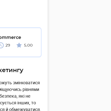
ecommerce
29
5.00
кетингу
можуть змінюватися
зміщуючись рівнями
безпека, які не
сується інших, то
ися й обмежуватися.