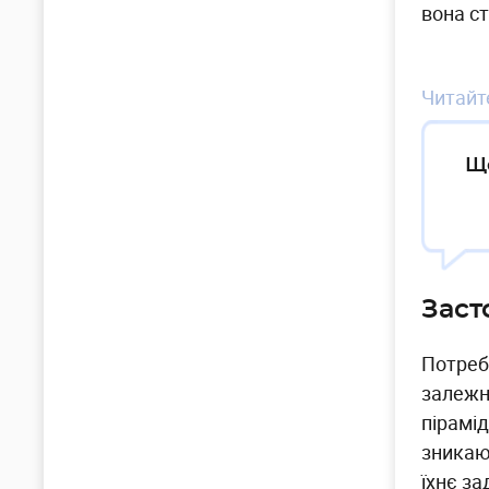
вона ст
Читайте
Що
Заст
Потреб
залежн
пірамід
зникаю
їхнє з