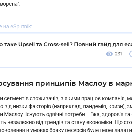
ворена".
 на eSputnik:
 таке Upsell та Cross-sell? Повний гайд для 
231
осування принципів Маслоу в мар
и сегментів споживачів, з якими працює компанія, 
о від низки факторів (наприклад, пандемія, кризи), 
и Маслоу. Існують одвічні потреби — їжа, здоров'я та 
ть незалежно від трендів та стану економіки. Що сто
адоволення в умовах браку ресурсів буде переглядат