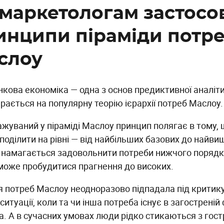
 маркетологам застосо
инципи піраміди потр
слоу
нкова економіка — одна з основ предиктивної аналіти
рається на популярну теорію ієрархії потреб Маслоу.
ажуваний у піраміді Маслоу принцип полягає в тому,
поділити на рівні — від найбільших базових до найви
 намагається задовольнити потреби нижчого порядку, 
може пробудитися прагнення до високих.
ія потреб Маслоу неодноразово підпадала під критику
ситуації, коли та чи інша потреба існує в загостреній
да. А в сучасних умовах люди рідко стикаються з го