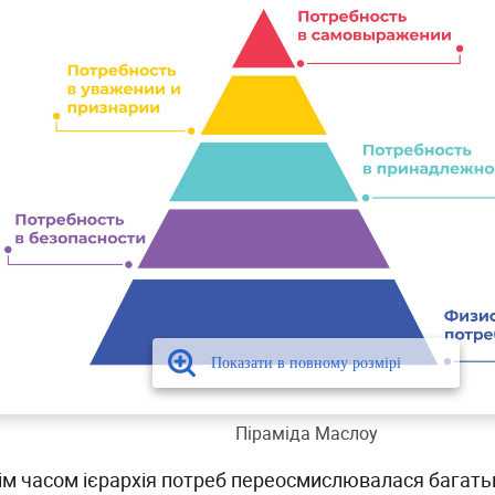
Піраміда Маслоу
ім часом ієрархія потреб переосмислювалася багать