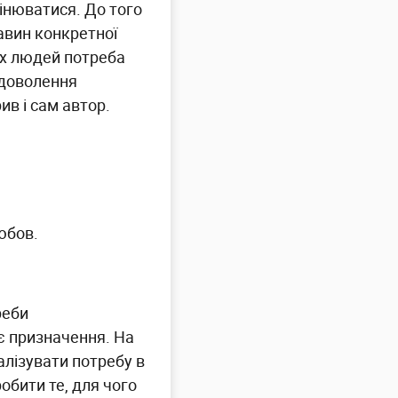
інюватися. До того
авин конкретної
ких людей потреба
доволення
ив і сам автор.
юбов.
реби
є призначення. На
алізувати потребу в
обити те, для чого