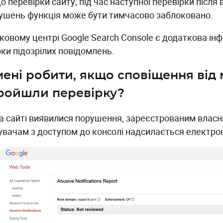
о перевірки сайту; під час наступної перевірки після
ушень функція може бути тимчасово заблоковано.
дковому центрі Google Search Console є додаткова ін
рки підозрілих повідомлень.
ені робити, якщо сповіщення від 
ройшли перевірку?
а сайті виявилися порушення, зареєстрованим власник
увачам з доступом до консолі надсилається електро