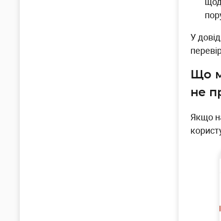
щод
пор
У дові
переві
Що м
не п
Якщо н
корист