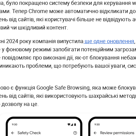
а, було покращено систему безпеки для керування w
ами. Тепер Chrome може автоматично відкликати до
нь від сайтів, які користувачі більше не відвідують 
вий чи шкідливий контент.
сні 2024 року компанія випустила
ще одне оновлення
 у фоновому режимі запобігати потенційним загрозам
 повідомляє про виконані дії, як-от блокування неба
иникають проблеми, що потребують вашої уваги, си
ово є функція Google Safe Browsing, яка може блоку
ень від сайтів, які використовують шахрайські мето
 дозволу на це.