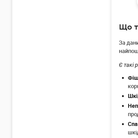
Що т
За дани
найпош
Є такі 
Фіш
кор
Шкі
Неп
про
Сп
шкі