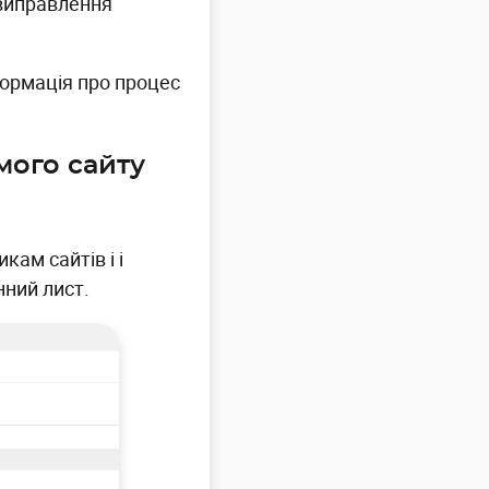
 виправлення
формація про процес
мого сайту
ам сайтів і і
нний лист.