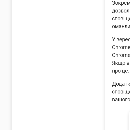
Зокрем
дозвол
сповіще
оманли
У вере
Chrome
Chrome
Якщо в
про це.
Додатк
сповіщ
вашого