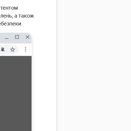
нтентом
лень, а також
ебезпеки.