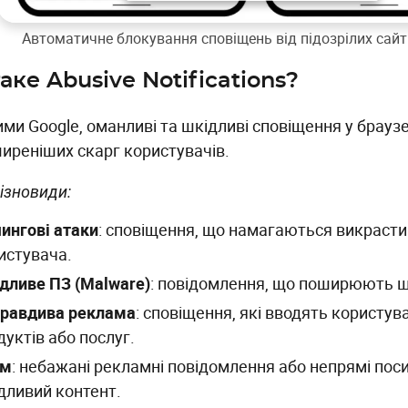
Автоматичне блокування сповіщень від підозрілих сайт
аке Abusive Notifications?
ми Google, оманливі та шкідливі сповіщення у браузе
иреніших скарг користувачів.
різновиди:
ингові атаки
: сповіщення, що намагаються викрасти 
истувача.
дливе ПЗ (Malware)
: повідомлення, що поширюють ш
равдива реклама
: сповіщення, які вводять користув
дуктів або послуг.
ам
: небажані рекламні повідомлення або непрямі пос
дливий контент.