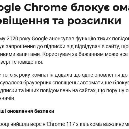
ogle Chrome блокує ом
овіщення та розсилки
му 2020 року Google анонсував функцію тихих повідо
є запрошення до підписки від відвідувачів сайту, що
ливими запитами. Користувач за бажанням може все 
узерні сповіщення.
 того ж року компанія додала ще одне оновлення до 
осувалося браузерних сповіщень: автоматичне блоку
підписки та інших повідомлень на сайтах, що порушу
увачів.
ші оновлення безпеки
 році вийшла версія Chrome 117 з кількома важливи