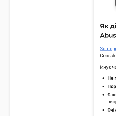
Як д
Abus
Звіт п
Console
Існує ч
Не 
Пор
Є п
вип
Очі