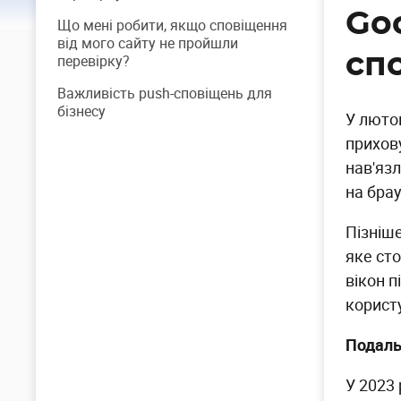
Go
Що мені робити, якщо сповіщення
від мого сайту не пройшли
сп
перевірку?
Важливість push-сповіщень для
бізнесу
У люто
прихову
нав'яз
на бра
Пізніше
яке ст
вікон 
корист
Подаль
У 2023