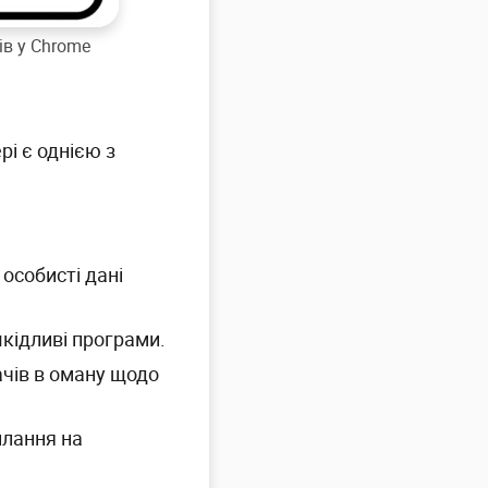
ів у Chrome
рі є однією з
особисті дані
кідливі програми.
ачів в оману щодо
илання на