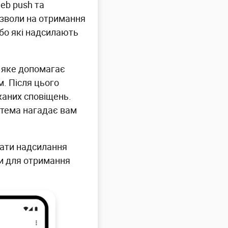
eb push та
зволи на отримання
або які надсилають
, яке допомагає
. Після цього
жаних сповіщень.
стема нагадає вам
вати надсилання
ди для отримання