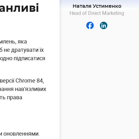
анливі
Наталя Устименко
Head of Direct Marketing
млень, яка
б не дратувати їх
одно підписатися
версії Chrome 84,
вання нав'язливих
ють права
ми оновленнями.