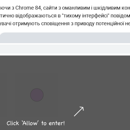
ючи з Chrome 84, сайти з оманливим і шкідливим ко
тично відображаються в "тихому інтерфейсі" повідом
увачі отримують сповіщення з приводу потенційної н