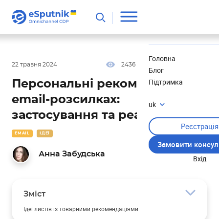
Корисне
Новини
Головна
22 травня 2024
2436
20 хв
5.00
Блог
Підтримка
Персональні рекомендації в
email-розсилках:
uk
застосування та реалізація
Реєстрація
EMAIL
ІДЕЇ
Замовити консул
Анна Забудська
Вхід
Зміст
Ідеї листів із товарними рекомендаціями