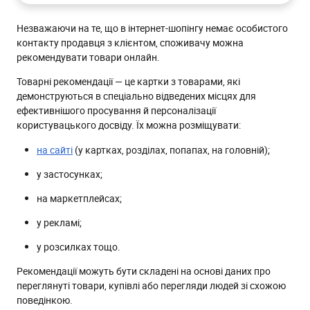
1. Проморозсилки з індивідуальною добіркою
Незважаючи на те, що в інтернет-шопінгу немає особистого
2. Welcome-ланцюжки із особистими рекомендаціями
контакту продавця з клієнтом, споживачу можна
3. Покинуті перегляди з рекомендаційним блоком
рекомендувати товари онлайн.
4. Товар з'явився в наявності
Товарні рекомендації — це картки з товарами, які
5. Листи про замовлення
демонструються в спеціально відведених місцях для
ефективнішого просування й персоналізації
6. Замовлення доставлено
користувацького досвіду. Їх можна розміщувати:
7. Постпродажні розсилки
на сайті
(у картках, розділах, попапах, на головній);
8. Тригерні розсилки з подякою
у застосунках;
9. Знижка на переглянутий чи залишений у кошику
товар
на маркетплейсах;
10. Добірка акцій із категорії переглянутих товарів
у рекламі;
Товарні рекомендації в eSputnik
у розсилках тощо.
Автоматичні добірки товарів на основі рекомендаційних
алгоритмів
Рекомендації можуть бути складені на основі даних про
переглянуті товари, купівлі або перегляди людей зі схожою
Рекомендації товарів у наявності / на складі
поведінкою.
Підстановка персональних рекомендацій за допомогою