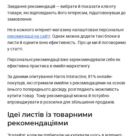
препроцесора
Завдання рекомендацій — вибрати й показати клієнту
товари, які відповідають його інтересам, підштовхнувши до
Формування персональних рекомендацій за допомогою
передачі API-запиту
замовлення.
Не в кожного інтернет-магазину налаштовані персональні
рекомендації на сайті
. Однак можна додати такі блоки в
листи й оцінити їхню ефективність. Про це ми й поговоримо
у статті.
Персональні рекомендації вже зарекомендували себе як
ефективна практика в емейл-маркетингу.
За даними опитування Harris Interactive, 81% онлайн-
покупців, які отримали емейли з рекомендаціями на основі
їхнього попереднього досвіду, розглядають можливість
купити товар. Тому рекомендації можна й потрібно
впроваджувати в розсилки для збільшення продажів.
Ідеї листів із товарними
рекомендаціями
Згадайте: коли ви підбирали чи купували щось в інтернет-