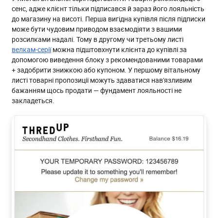
сенс, адже клієнт тільки підписався й зараз його лояльність
до магазину на висоті. Перша вигідна купівля після підписки
може бути чудовим приводом взаємодіяти з вашими
розсилками надалі. Тому в другому чи третьому листі
велкам-серії
можна підштовхнути клієнта до купівлі за
допомогою виведення блоку з рекомендованими товарами
+ задобрити знижкою або купоном. У першому вітальному
листі товарні пропозиції можуть здаватися нав'язливим
бажанням щось продати — фундамент лояльності не
закладеться.