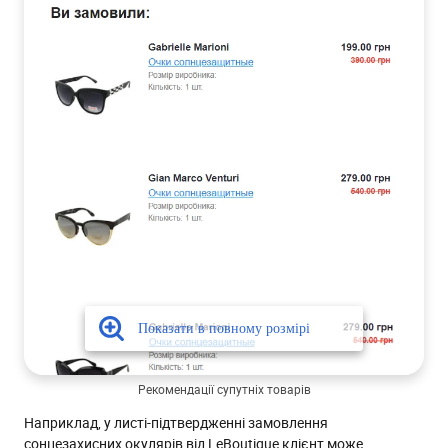
Рекомендації супутніх товарів
Наприклад, у листі-підтвердженні замовлення
сонцезахисних окулярів від LeBoutique клієнт може