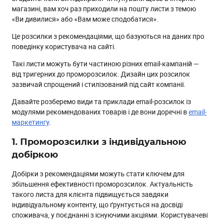
магазині, вам хоч раз приходили на пошту листи з темою
«Ви дивилися» або «Вам може сподобатися».
Це розсилки з рекомендаціями, що базуються на даних про
поведінку користувача на сайті.
Такі листи можуть бути частиною різних email-кампаній —
від тригерних до проморозсилок. Дизайн цих розсилок
зазвичай спрощений і стилізований під сайт компанії.
Давайте розберемо види та приклади email-розсилок із
модулями рекомендованих товарів і де вони доречні в
email-
маркетингу
.
1. Проморозсилки з індивідуальною
добіркою
Добірки з рекомендаціями можуть стати ключем для
збільшення ефективності проморозсилок. Актуальність
такого листа для клієнта підвищується завдяки
індивідуальному контенту, що ґрунтується на досвіді
споживача, у поєднанні з існуючими акціями. Користувачеві