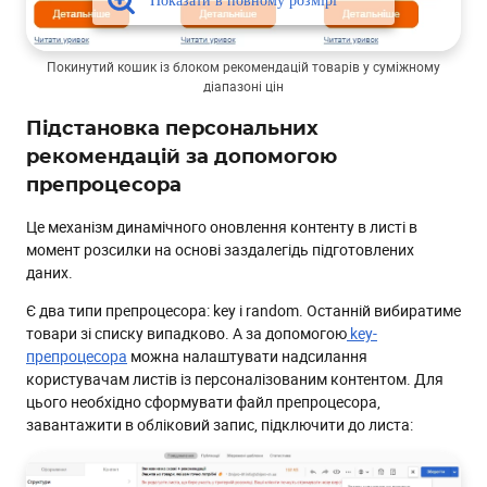
Покинутий кошик із блоком рекомендацій товарів у суміжному
діапазоні цін
Підстановка персональних
рекомендацій за допомогою
препроцесора
Це механізм динамічного оновлення контенту в листі в
момент розсилки на основі заздалегідь підготовлених
даних.
Є два типи препроцесора: key і random. Останній вибиратиме
товари зі списку випадково. А за допомогою
key-
препроцесора
можна налаштувати надсилання
користувачам листів із персоналізованим контентом. Для
цього необхідно сформувати файл препроцесора,
завантажити в обліковий запис, підключити до листа: